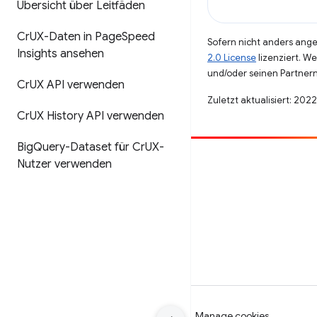
Übersicht über Leitfäden
Cr
UX-Daten in Page
Speed
Sofern nicht anders angeg
Insights ansehen
2.0 License
lizenziert. W
und/oder seinen Partnern
Cr
UX API verwenden
Zuletzt aktualisiert: 202
Cr
UX History API verwenden
Big
Query-Dataset für Cr
UX-
Nutzer verwenden
Beitragen
Fehler melden
Offene Fragen ansehen
Nutzungsbedingungen
Datenschutz
Manage cookies