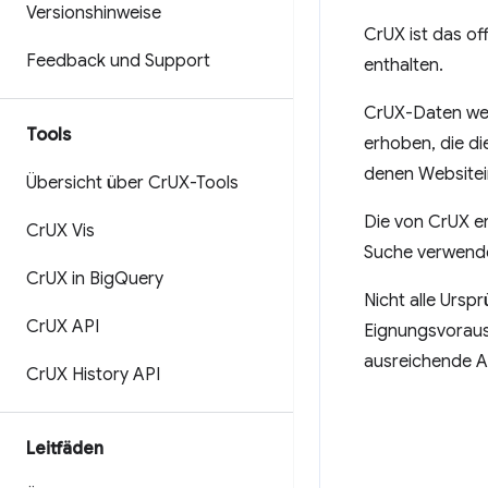
Versionshinweise
CrUX ist das of
Feedback und Support
enthalten.
CrUX-Daten wer
Tools
erhoben, die d
denen Websitei
Übersicht über Cr
UX-Tools
Die von CrUX e
Cr
UX Vis
Suche verwend
Cr
UX in Big
Query
Nicht alle Ursp
Cr
UX API
Eignungsvorauss
ausreichende An
Cr
UX History API
Leitfäden