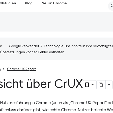
allstudien
Blog
Neu in Chrome
Google verwendet KI-Technologie, um Inhalte in Ihre bevorzugte
-Übersetzungen können Fehler enthalten.
s
Chrome UX Report
icht über Cr
UX
 Nutzererfahrung in Chrome (auch als „Chrome UX Report“ ode
ufschluss darüber gibt, wie echte Chrome-Nutzer beliebte We