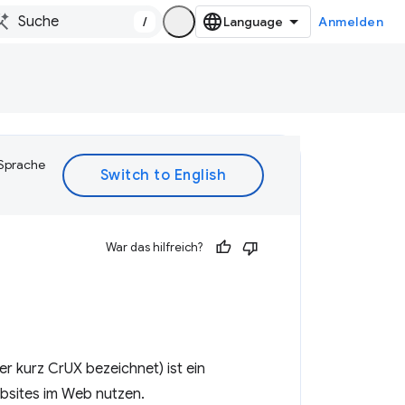
/
Anmelden
 Sprache
War das hilfreich?
r kurz CrUX bezeichnet) ist ein
bsites im Web nutzen.