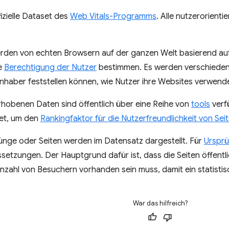
fizielle Dataset des
Web Vitals-Programms
. Alle nutzerorient
den von echten Browsern auf der ganzen Welt basierend a
ie
Berechtigung der Nutzer
bestimmen. Es werden verschiede
nhaber feststellen können, wie Nutzer ihre Websites verwend
rhobenen Daten sind öffentlich über eine Reihe von
tools
verf
et, um den
Rankingfaktor für die Nutzerfreundlichkeit von Sei
rünge oder Seiten werden im Datensatz dargestellt. Für
Urspr
etzungen. Der Hauptgrund dafür ist, dass die Seiten öffentli
zahl von Besuchern vorhanden sein muss, damit ein statistisch
War das hilfreich?