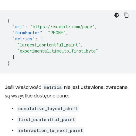
{
"url"
:
"https://example.com/page"
,
"formFactor"
:
"PHONE"
,
"metrics"
:
[
"largest_contentful_paint"
,
"experimental_time_to_first_byte"
]
}
Jeśli właściwość
metrics
nie jest ustawiona, zwracane
są wszystkie dostępne dane:
cumulative_layout_shift
first_contentful_paint
interaction_to_next_paint