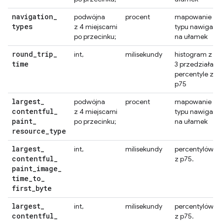
navigation
_
podwójna
procent
mapowanie
types
z 4 miejscami
typu nawigacji
po przecinku;
na ułamek
round
_
trip
_
int,
milisekundy
histogram z
time
3 przedziałami
percentyle z
p75
largest
_
podwójna
procent
mapowanie
contentful
_
z 4 miejscami
typu nawigacji
paint
_
po przecinku;
na ułamek
resource
_
type
largest
_
int,
milisekundy
percentylów
contentful
_
z p75.
paint
_
image
_
time
_
to
_
first
_
byte
largest
_
int,
milisekundy
percentylów
contentful
_
z p75.