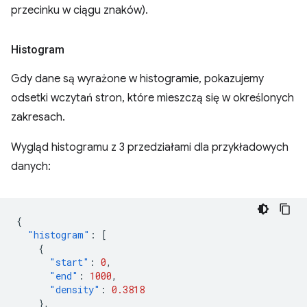
przecinku w ciągu znaków).
Histogram
Gdy dane są wyrażone w histogramie, pokazujemy
odsetki wczytań stron, które mieszczą się w określonych
zakresach.
Wygląd histogramu z 3 przedziałami dla przykładowych
danych:
{
"histogram"
:
[
{
"start"
:
0
,
"end"
:
1000
,
"density"
:
0.3818
},