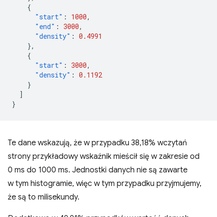
{
"start"
:
1000
,
"end"
:
3000
,
"density"
:
0.4991
},
{
"start"
:
3000
,
"density"
:
0.1192
}
]
}
Te dane wskazują, że w przypadku 38,18% wczytań
strony przykładowy wskaźnik mieścił się w zakresie od
0 ms do 1000 ms. Jednostki danych nie są zawarte
w tym histogramie, więc w tym przypadku przyjmujemy,
że są to milisekundy.