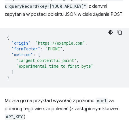
s:queryRecord?key=[YOUR_API_KEY]"
z danymi
zapytania w postaci obiektu JSON w ciele żądania POST:
{
"origin"
:
"https://example.com"
,
"formFactor"
:
"PHONE"
,
"metrics"
:
[
"largest_contentful_paint"
,
"experimental_time_to_first_byte"
]
}
Można go na przykład wywołać z poziomu
curl
za
pomocą tego wiersza poleceń (z zastąpionym kluczem
API_KEY
):