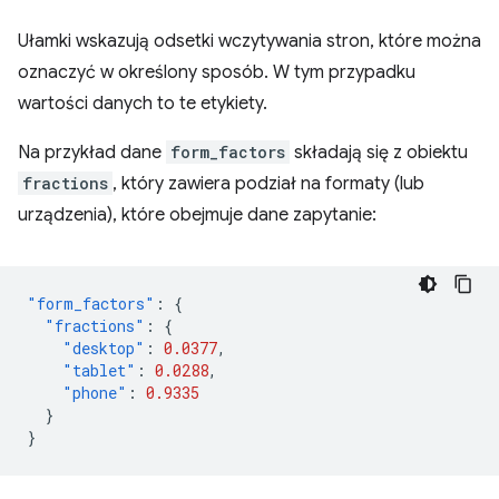
Ułamki wskazują odsetki wczytywania stron, które można
oznaczyć w określony sposób. W tym przypadku
wartości danych to te etykiety.
Na przykład dane
form_factors
składają się z obiektu
fractions
, który zawiera podział na formaty (lub
urządzenia), które obejmuje dane zapytanie:
"form_factors"
:
{
"fractions"
:
{
"desktop"
:
0.0377
,
"tablet"
:
0.0288
,
"phone"
:
0.9335
}
}