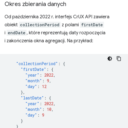
Okres zbierania danych
Od października 2022 r. interfejs CrUX API zawiera
obiekt
collectionPeriod
z polami
firstDate
i
endDate
, które reprezentują daty rozpoczęcia
i zakończenia okna agregacji. Na przykład:
"collectionPeriod"
:
{
"firstDate"
:
{
"year"
:
2022
,
"month"
:
9
,
"day"
:
12
},
"lastDate"
:
{
"year"
:
2022
,
"month"
:
10
,
"day"
:
9
}
}