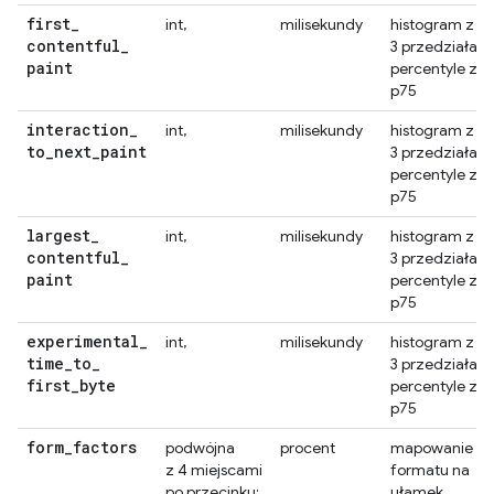
first
_
int,
milisekundy
histogram z
contentful
_
3 przedziałami
paint
percentyle z
p75
interaction
_
int,
milisekundy
histogram z
to
_
next
_
paint
3 przedziałami
percentyle z
p75
largest
_
int,
milisekundy
histogram z
contentful
_
3 przedziałami
paint
percentyle z
p75
experimental
_
int,
milisekundy
histogram z
time
_
to
_
3 przedziałami
first
_
byte
percentyle z
p75
form
_
factors
podwójna
procent
mapowanie
z 4 miejscami
formatu na
po przecinku;
ułamek