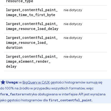
resource
_
type
largest
_
contentful
_
paint
_
nie dotyczy
image
_
time
_
to
_
first
_
byte
largest
_
contentful
_
paint
_
nie dotyczy
image
_
resource
_
load
_
delay
largest
_
contentful
_
paint
_
nie dotyczy
image
_
resource
_
load
_
duration
largest
_
contentful
_
paint
_
nie dotyczy
image
_
element
_
render
_
delay
Uwaga:
w
BigQuery w CrUX
gęstości histogramów sumują się
do 100% na źródło w przypadku wszystkich formatów, więc
metryka obsługiwana w interfejsie API jest wyrażana
form_factors
jako gęstości histogramów dla
.
first_contentful_paint