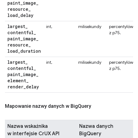
paint
_
image
_
resource
_
load
_
delay
largest
_
int,
milisekundy
percentylów
contentful
_
z p75.
paint
_
image
_
resource
_
load
_
duration
largest
_
int,
milisekundy
percentylów
contentful
_
z p75.
paint
_
image
_
element
_
render
_
delay
Mapowanie nazwy danych w Big
Query
Nazwa wskaźnika
Nazwa danych
w interfejsie CrUX API
BigQuery