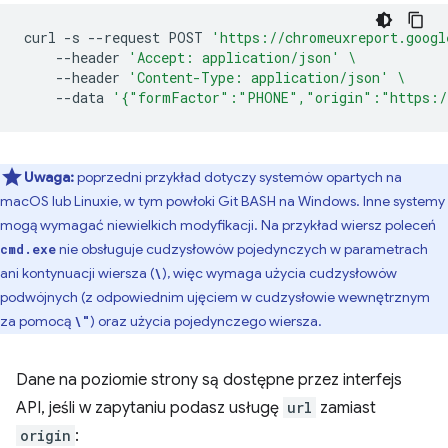
curl
-s
--request
POST
'https://chromeuxreport.googl
--header
'Accept: application/json'
\
--header
'Content-Type: application/json'
\
--data
'{"formFactor":"PHONE","origin":"https:/
Uwaga:
poprzedni przykład dotyczy systemów opartych na
macOS lub Linuxie, w tym powłoki Git BASH na Windows. Inne systemy
mogą wymagać niewielkich modyfikacji. Na przykład wiersz poleceń
nie obsługuje cudzysłowów pojedynczych w parametrach
cmd.exe
ani kontynuacji wiersza (
), więc wymaga użycia cudzysłowów
\
podwójnych (z odpowiednim ujęciem w cudzysłowie wewnętrznym
za pomocą
) oraz użycia pojedynczego wiersza.
\"
Dane na poziomie strony są dostępne przez interfejs
API, jeśli w zapytaniu podasz usługę
url
zamiast
origin
: