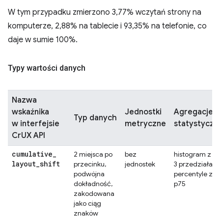
W tym przypadku zmierzono 3,77% wczytań strony na
komputerze, 2,88% na tablecie i 93,35% na telefonie, co
daje w sumie 100%.
Typy wartości danych
Nazwa
wskaźnika
Jednostki
Agregacje
Typ danych
w interfejsie
metryczne
statystyczn
CrUX API
cumulative
_
2 miejsca po
bez
histogram z
layout
_
shift
przecinku,
jednostek
3 przedziałami
podwójna
percentyle z
dokładność,
p75
zakodowana
jako ciąg
znaków