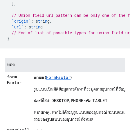
],
// Union field url_pattern can be only one of the 
"origin"
:
s
tr
i
n
g
,
"url"
:
s
tr
i
n
g
// End of list of possible types for union field ur
}
ช่อง
form
enum
FormFactor
(
)
Factor
รูปแบบเป็นมิติข้อมูลการค้นหาที่ระบุคลาสอุปกรณ์ที่ข้อมู
DESKTOP
PHONE
TABLET
ช่องนี้ใช้ค่า
,
หรือ
หมายเหตุ: หากไม่ได้ระบุรูปแบบของอุปกรณ์ ระบบจะแสดงร
รวมของรูปแบบของอุปกรณ์ทั้งหมด