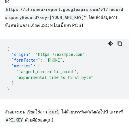
ยัง
https://chromeuxreport.googleapis.com/v1/record
s:queryRecord?key=[YOUR_API_KEY]"
โดยส่งข้อมูลการ
ค้นหาเป็นออบเจ็กต์ JSON ในเนื้อหา POST
{
"origin"
:
"https://example.com"
,
"formFactor"
:
"PHONE"
,
"metrics"
:
[
"largest_contentful_paint"
,
"experimental_time_to_first_byte"
]
}
ตัวอย่างเช่น เรียกใช้จาก
curl
ได้ด้วยบรรทัดคำสั่งต่อไปนี้ (แทนที่
API_KEY
ด้วยคีย์ของคุณ)