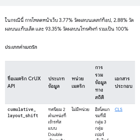
ในกรณีนี้ การโหลดหน้าเว็บ 3.77% วัดผลบนเดสก์ท็อป, 2.88% วัด
ผลบนแท็บเล็ต และ 93.35% วัดผลบนโทรศัพท์ รวมเป็น 100%
ประเภทค่าเมตริก
การ
รวม
ชื่อเมตริก CrUX
ประเภท
หน่วย
เอกสาร
ข้อมูล
API
ข้อมูล
เมตริก
ประกอบ
ทาง
สถิติ
cumulative
_
ทศนิยม 2
ไม่มีหน่วย
ฮิสโตแก
CLS
layout
_
shift
ตำแหน่งที่
รมที่มี
เข้ารหัส
กลุ่ม 3
แบบ
กลุ่ม
Double
เปอร์