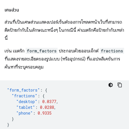
เศษส่วน
ส่วนที่เป็นเศษส่วนแสดงเปอร์เซ็นต์ของการโหลดหน้าเว็บที่สามารถ
ติดป้ายกำกับในลักษณะหนึ่งๆ ในกรณีนี้ ค่าเมตริกคือป้ายกำกับเหล่า
นี้
เช่น เมตริก
form_factors
ประกอบด้วยออบเจ็กต์
fractions
ที่แสดงรายละเอียดของรูปแบบ (หรืออุปกรณ์) ที่แอปพลิเคชันการ
ค้นหาที่ระบุครอบคลุม
"form_factors"
:
{
"fractions"
:
{
"desktop"
:
0.0377
,
"tablet"
:
0.0288
,
"phone"
:
0.9335
}
}