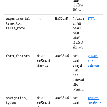
เปอร์
เซ็นไทล์
ที่มี p75
experimental
_
int
มิลลิวินาที
ฮิสโตแก
TTFB
time
_
to
_
รมที่มี
first
_
byte
กลุ่ม 3
กลุ่ม
เปอร์
เซ็นไทล์
ที่มี p75
form
_
factors
ตัวเลข
เปอร์เซ็นต์
การ
รูปแบบ
ทศนิยม 4
แมป
ของ
ตำแหน่ง
จากรูป
อุปกรณ์
แบบ
ของ
อุปกรณ์
เป็น
เศษส่วน
navigation
_
ตัวเลข
เปอร์เซ็นต์
การ
ประเภท
types
ทศนิยม 4
แมป
การนำทาง