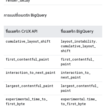
render
_
delay
การแมปชื่อเมตริก Big
Query
ชื่อเมตริก CrUX API
ชื่อเมตริก BigQuery
cumulative
_
layout
_
shift
layout
_
instability
.
cumulative
_
layout
_
shift
first
_
contentful
_
paint
first
_
contentful
_
paint
interaction
_
to
_
next
_
paint
interaction
_
to
_
next
_
paint
largest
_
contentful
_
paint
largest
_
contentful
_
paint
experimental
_
time
_
to
_
experimental
.
time
_
first
_
byte
to
_
first
_
byte