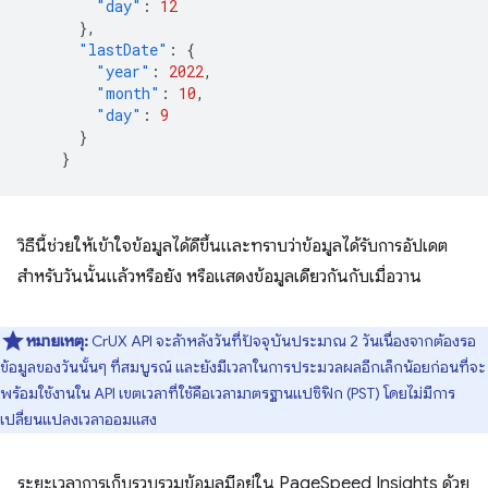
"day"
:
12
},
"lastDate"
:
{
"year"
:
2022
,
"month"
:
10
,
"day"
:
9
}
}
วิธีนี้ช่วยให้เข้าใจข้อมูลได้ดีขึ้นและทราบว่าข้อมูลได้รับการอัปเดต
สำหรับวันนั้นแล้วหรือยัง หรือแสดงข้อมูลเดียวกันกับเมื่อวาน
หมายเหตุ:
CrUX API จะล้าหลังวันที่ปัจจุบันประมาณ 2 วันเนื่องจากต้องรอ
ข้อมูลของวันนั้นๆ ที่สมบูรณ์ และยังมีเวลาในการประมวลผลอีกเล็กน้อยก่อนที่จะ
พร้อมใช้งานใน API เขตเวลาที่ใช้คือเวลามาตรฐานแปซิฟิก (PST) โดยไม่มีการ
เปลี่ยนแปลงเวลาออมแสง
ระยะเวลาการเก็บรวบรวมข้อมูลมีอยู่ใน PageSpeed Insights ด้วย