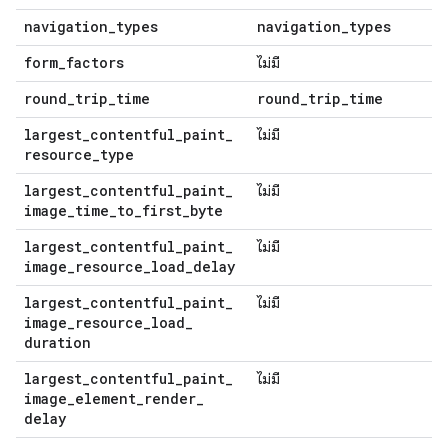
navigation
_
types
navigation
_
types
form
_
factors
ไม่มี
round
_
trip
_
time
round
_
trip
_
time
largest
_
contentful
_
paint
_
ไม่มี
resource
_
type
largest
_
contentful
_
paint
_
ไม่มี
image
_
time
_
to
_
first
_
byte
largest
_
contentful
_
paint
_
ไม่มี
image
_
resource
_
load
_
delay
largest
_
contentful
_
paint
_
ไม่มี
image
_
resource
_
load
_
duration
largest
_
contentful
_
paint
_
ไม่มี
image
_
element
_
render
_
delay