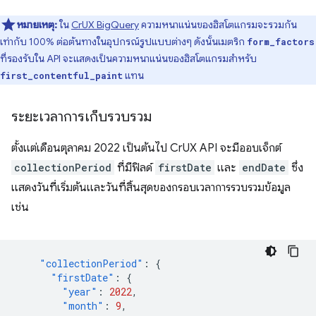
หมายเหตุ:
ใน
CrUX BigQuery
ความหนาแน่นของฮิสโตแกรมจะรวมกัน
เท่ากับ 100% ต่อต้นทางในอุปกรณ์รูปแบบต่างๆ ดังนั้นเมตริก
form_factors
ที่รองรับใน API จะแสดงเป็นความหนาแน่นของฮิสโตแกรมสําหรับ
แทน
first_contentful_paint
ระยะเวลาการเก็บรวบรวม
ตั้งแต่เดือนตุลาคม 2022 เป็นต้นไป CrUX API จะมีออบเจ็กต์
collectionPeriod
ที่มีฟิลด์
firstDate
และ
endDate
ซึ่ง
แสดงวันที่เริ่มต้นและวันที่สิ้นสุดของกรอบเวลาการรวบรวมข้อมูล
เช่น
"collectionPeriod"
:
{
"firstDate"
:
{
"year"
:
2022
,
"month"
:
9
,