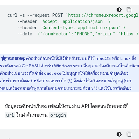
curl
-s
--request
POST
'https://chromeuxreport.googl
--header
'Accept: application/json'
\
--header
'Content-Type: application/json'
\
--data
'{"formFactor":"PHONE","origin":"https:/
หมายเหตุ:
ตัวอย่างก่อนหน้านี้มีไว้สำหรับระบบที่ใช้ macOS หรือ Linux ซึ่ง
รวมถึงเชลล์ Git BASH สำหรับ Windows ระบบอื่นๆ อาจต้องมีการแก้ไขเล็กน้อย
ตัวอย่างเช่น บรรทัดคำสั่ง
ไม่อนุญาตให้ใช้เครื่องหมายคำพูดเดี่ยว
cmd.exe
สำหรับพารามิเตอร์ หรือการต่อบรรทัด (
) จึงต้องใช้เครื่องหมายคำพูดคู่ (การ
\
หลบเครื่องหมายคำพูดภายในตามความเหมาะสมด้วย
) และใช้บรรทัดเดียว
\"
ข้อมูลระดับหน้าเว็บจะพร้อมใช้งานผ่าน API โดยส่งพร็อพเพอร์ตี้
url
ในคําค้นหาแทน
origin