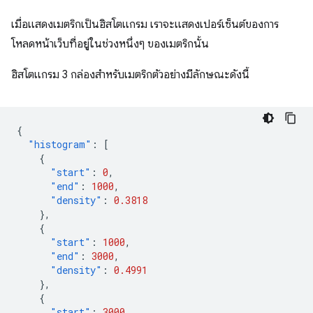
เมื่อแสดงเมตริกเป็นฮิสโตแกรม เราจะแสดงเปอร์เซ็นต์ของการ
โหลดหน้าเว็บที่อยู่ในช่วงหนึ่งๆ ของเมตริกนั้น
ฮิสโตแกรม 3 กล่องสําหรับเมตริกตัวอย่างมีลักษณะดังนี้
{
"histogram"
:
[
{
"start"
:
0
,
"end"
:
1000
,
"density"
:
0.3818
},
{
"start"
:
1000
,
"end"
:
3000
,
"density"
:
0.4991
},
{
"start"
:
3000
,