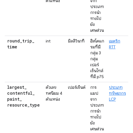
ตำแหน่ง
จาก
ประเภท
การนํา
ทางไป
ยัง
เศษส่วน
round
_
trip
_
int
มิลลิวินาที
ฮิสโตแก
เมตริก
time
รมที่มี
RTT
กลุ่ม 3
กลุ่ม
เปอร์
เซ็นไทล์
ที่มี p75
largest
_
ตัวเลข
เปอร์เซ็นต์
การ
ประเภท
contentful
_
ทศนิยม 4
แมป
ทรัพยากร
paint
_
ตำแหน่ง
จาก
LCP
resource
_
type
ประเภท
การนํา
ทางไป
ยัง
เศษส่วน