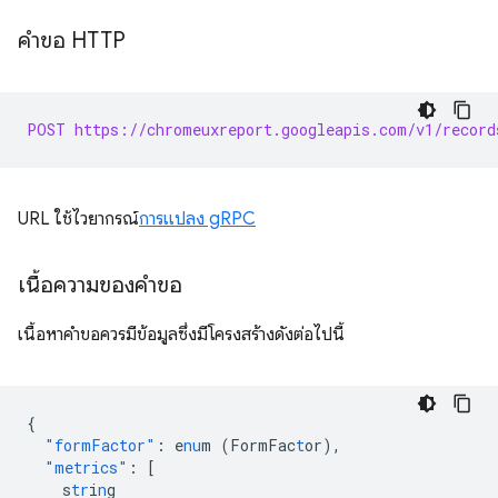
คำขอ HTTP
POST https://chromeuxreport.googleapis.com/v1/record
URL ใช้ไวยากรณ์
การแปลง gRPC
เนื้อความของคำขอ
เนื้อหาคําขอควรมีข้อมูลซึ่งมีโครงสร้างดังต่อไปนี้
{
"formFactor"
:
e
nu
m
(FormFac
t
or)
,
"metrics"
:
[
s
tr
i
n
g