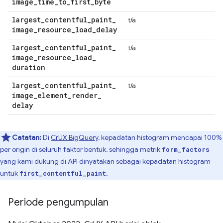
image
_
time
_
to
_
first
_
byte
largest
_
contentful
_
paint
_
t/a
image
_
resource
_
load
_
delay
largest
_
contentful
_
paint
_
t/a
image
_
resource
_
load
_
duration
largest
_
contentful
_
paint
_
t/a
image
_
element
_
render
_
delay
Catatan:
Di
CrUX BigQuery
, kepadatan histogram mencapai 100%
per origin di seluruh faktor bentuk, sehingga metrik
form_factors
yang kami dukung di API dinyatakan sebagai kepadatan histogram
untuk
.
first_contentful_paint
Periode pengumpulan