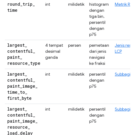
round
_
trip
_
int
milidetik
histogram
Metrik RTT
time
dengan
tiga bin,
persentil
dengan
p75
largest
_
4 tempat
persen
pemetaan
Jenis reso
contentful
_
desimal
dari jenis
LCP
paint
_
ganda
navigasi
resource
_
type
ke fraksi
largest
_
int
milidetik
persentil
Subbagian
contentful
_
dengan
paint
_
image
_
p75
time
_
to
_
first
_
byte
largest
_
int
milidetik
persentil
Subbagian
contentful
_
dengan
paint
_
image
_
p75
resource
_
load
_
delay