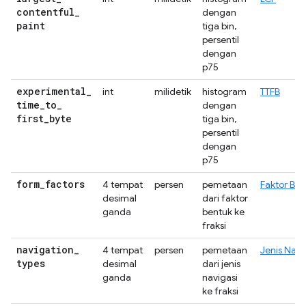
contentful
_
dengan
paint
tiga bin,
persentil
dengan
p75
experimental
_
int
milidetik
histogram
TTFB
time
_
to
_
dengan
first
_
byte
tiga bin,
persentil
dengan
p75
form
_
factors
4 tempat
persen
pemetaan
Faktor Ben
desimal
dari faktor
ganda
bentuk ke
fraksi
navigation
_
4 tempat
persen
pemetaan
Jenis Navi
types
desimal
dari jenis
ganda
navigasi
ke fraksi