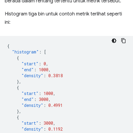
berada dalam rentang tertentu untuk metrik tersebut.
Histogram tiga bin untuk contoh metrik terlihat seperti
ini:
{
"histogram"
:
[
{
"start"
:
0
,
"end"
:
1000
,
"density"
:
0.3818
},
{
"start"
:
1000
,
"end"
:
3000
,
"density"
:
0.4991
},
{
"start"
:
3000
,
"density"
:
0.1192