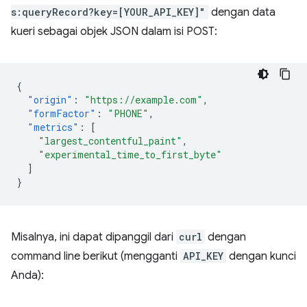
s:queryRecord?key=[YOUR_API_KEY]"
dengan data
kueri sebagai objek JSON dalam isi POST:
{
"origin"
:
"https://example.com"
,
"formFactor"
:
"PHONE"
,
"metrics"
:
[
"largest_contentful_paint"
,
"experimental_time_to_first_byte"
]
}
Misalnya, ini dapat dipanggil dari
curl
dengan
command line berikut (mengganti
API_KEY
dengan kunci
Anda):