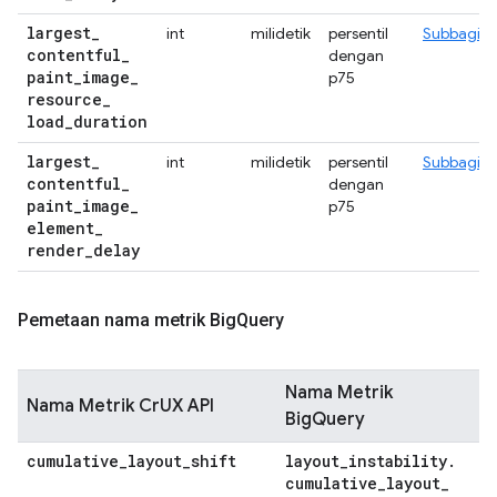
largest
_
int
milidetik
persentil
Subbagian
contentful
_
dengan
paint
_
image
_
p75
resource
_
load
_
duration
largest
_
int
milidetik
persentil
Subbagian
contentful
_
dengan
paint
_
image
_
p75
element
_
render
_
delay
Pemetaan nama metrik Big
Query
Nama Metrik
Nama Metrik CrUX API
BigQuery
cumulative
_
layout
_
shift
layout
_
instability
.
cumulative
_
layout
_