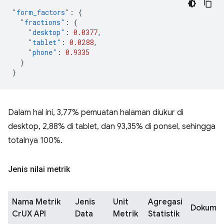
"form_factors"
:
{
"fractions"
:
{
"desktop"
:
0.0377
,
"tablet"
:
0.0288
,
"phone"
:
0.9335
}
}
Dalam hal ini, 3,77% pemuatan halaman diukur di
desktop, 2,88% di tablet, dan 93,35% di ponsel, sehingga
totalnya 100%.
Jenis nilai metrik
Nama Metrik
Jenis
Unit
Agregasi
Dokumen
CrUX API
Data
Metrik
Statistik