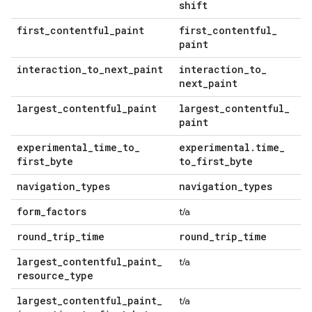
shift
first
_
contentful
_
paint
first
_
contentful
_
paint
interaction
_
to
_
next
_
paint
interaction
_
to
_
next
_
paint
largest
_
contentful
_
paint
largest
_
contentful
_
paint
experimental
_
time
_
to
_
experimental
.
time
_
first
_
byte
to
_
first
_
byte
navigation
_
types
navigation
_
types
form
_
factors
t/a
round
_
trip
_
time
round
_
trip
_
time
largest
_
contentful
_
paint
_
t/a
resource
_
type
largest
_
contentful
_
paint
_
t/a