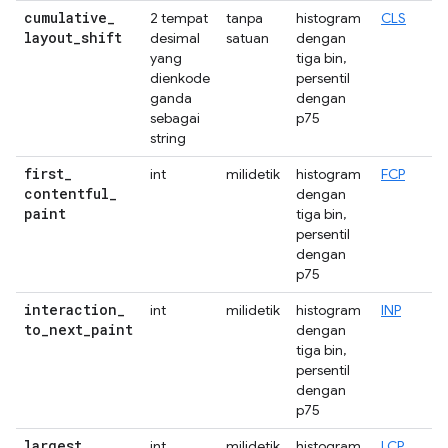
cumulative
_
2 tempat
tanpa
histogram
CLS
layout
_
shift
desimal
satuan
dengan
yang
tiga bin,
dienkode
persentil
ganda
dengan
sebagai
p75
string
first
_
int
milidetik
histogram
FCP
contentful
_
dengan
paint
tiga bin,
persentil
dengan
p75
interaction
_
int
milidetik
histogram
INP
to
_
next
_
paint
dengan
tiga bin,
persentil
dengan
p75
largest
_
int
milidetik
histogram
LCP