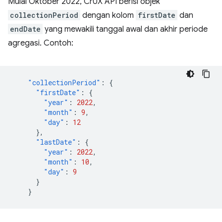
Mulai Oktober 2022, CrUX API berisi objek
collectionPeriod
dengan kolom
firstDate
dan
endDate
yang mewakili tanggal awal dan akhir periode
agregasi. Contoh:
"collectionPeriod"
:
{
"firstDate"
:
{
"year"
:
2022
,
"month"
:
9
,
"day"
:
12
},
"lastDate"
:
{
"year"
:
2022
,
"month"
:
10
,
"day"
:
9
}
}