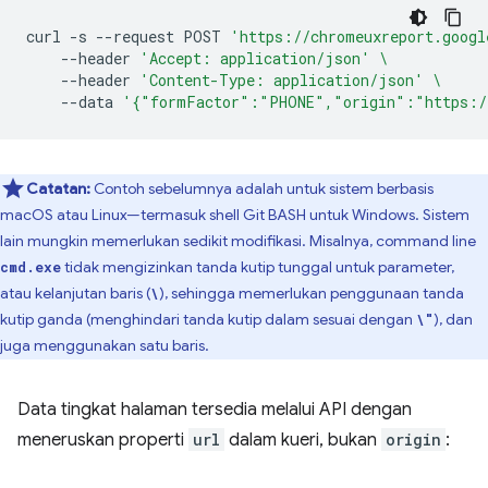
curl
-s
--request
POST
'https://chromeuxreport.googl
--header
'Accept: application/json'
\
--header
'Content-Type: application/json'
\
--data
'{"formFactor":"PHONE","origin":"https:/
Catatan:
Contoh sebelumnya adalah untuk sistem berbasis
macOS atau Linux—termasuk shell Git BASH untuk Windows. Sistem
lain mungkin memerlukan sedikit modifikasi. Misalnya, command line
tidak mengizinkan tanda kutip tunggal untuk parameter,
cmd.exe
atau kelanjutan baris (
), sehingga memerlukan penggunaan tanda
\
kutip ganda (menghindari tanda kutip dalam sesuai dengan
), dan
\"
juga menggunakan satu baris.
Data tingkat halaman tersedia melalui API dengan
meneruskan properti
url
dalam kueri, bukan
origin
: