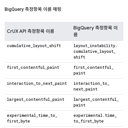
Big
Query 측정항목 이름 매핑
BigQuery 측정항목 이
CrUX API 측정항목 이름
름
cumulative
_
layout
_
shift
layout
_
instability
.
cumulative
_
layout
_
shift
first
_
contentful
_
paint
first
_
contentful
_
paint
interaction
_
to
_
next
_
paint
interaction
_
to
_
next
_
paint
largest
_
contentful
_
paint
largest
_
contentful
_
paint
experimental
_
time
_
to
_
experimental
.
time
_
first
_
byte
to
_
first
_
byte