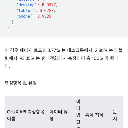
"desktop"
:
0.0377
,
"tablet"
:
0.0288
,
"phone"
:
0.9335
}
}
이 경우 페이지 로드의 3.77% 는 데스크톱에서, 2.88% 는 태블
릿에서, 93.35% 는 휴대전화에서 측정되어 총 100% 가 됩니
다.
측정항목 값 유형
미
터
CrUX API 측정항목
데이터 유
문
법
통계 집계
이름
형
서
단