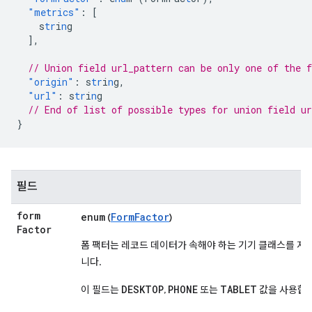
"metrics"
:
[
s
tr
i
n
g
],
// Union field url_pattern can be only one of the 
"origin"
:
s
tr
i
n
g
,
"url"
:
s
tr
i
n
g
// End of list of possible types for union field ur
}
필드
form
enum
FormFactor
(
)
Factor
폼 팩터는 레코드 데이터가 속해야 하는 기기 클래스를 지
니다.
DESKTOP
PHONE
TABLET
이 필드는
,
또는
값을 사용합니