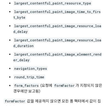
largest_contentful_paint_resource_type
largest_contentful_paint_image_time_to_firs
t_byte
largest_contentful_paint_image_resource_loa
d_delay
largest_contentful_paint_image_resource_loa
d_duration
largest_contentful_paint_image_element_rend
er_delay
navigation_types
round_trip_time
form_factors
(요청에
formFactor
가 지정되지 않은
경우에만 보고됨)
formFactor
값을 제공하지 않으면 모든 폼 팩터에서 값이 집