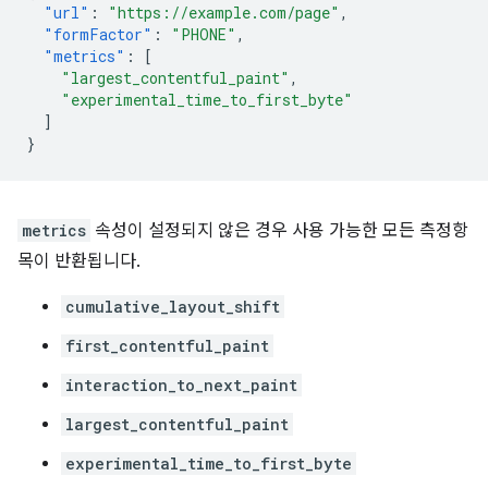
"url"
:
"https://example.com/page"
,
"formFactor"
:
"PHONE"
,
"metrics"
:
[
"largest_contentful_paint"
,
"experimental_time_to_first_byte"
]
}
metrics
속성이 설정되지 않은 경우 사용 가능한 모든 측정항
목이 반환됩니다.
cumulative_layout_shift
first_contentful_paint
interaction_to_next_paint
largest_contentful_paint
experimental_time_to_first_byte