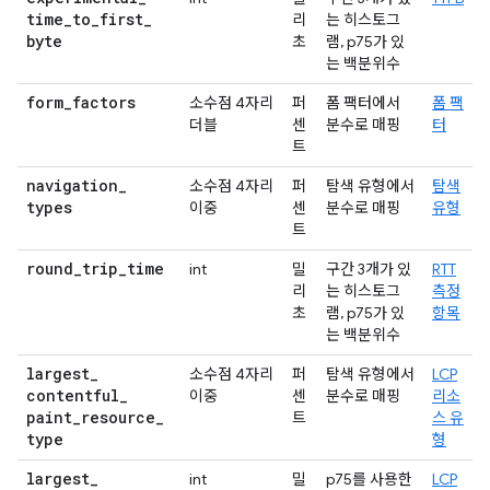
time
_
to
_
first
_
리
는 히스토그
byte
초
램, p75가 있
는 백분위수
form
_
factors
소수점 4자리
퍼
폼 팩터에서
폼 팩
더블
센
분수로 매핑
터
트
navigation
_
소수점 4자리
퍼
탐색 유형에서
탐색
types
이중
센
분수로 매핑
유형
트
round
_
trip
_
time
int
밀
구간 3개가 있
RTT
리
는 히스토그
측정
초
램, p75가 있
항목
는 백분위수
largest
_
소수점 4자리
퍼
탐색 유형에서
LCP
contentful
_
이중
센
분수로 매핑
리소
paint
_
resource
_
트
스 유
type
형
largest
_
int
밀
p75를 사용한
LCP