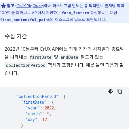
참고:
CrUX BigQuery
에서 히스토그램 밀도는 폼 팩터별로 출처당 최대
100% 를 더하므로 API에서 지원하는
측정항목은 대신
form_factors
의 히스토그램 밀도로 표현됩니다.
first_contentful_paint
수집 기간
2022년 10월부터 CrUX API에는 집계 기간의 시작일과 종료일
을 나타내는
firstDate
및
endDate
필드가 있는
collectionPeriod
객체가 포함됩니다. 예를 들면 다음과 같
습니다.
"collectionPeriod"
:
{
"firstDate"
:
{
"year"
:
2022
,
"month"
:
9
,
"day"
:
12
},