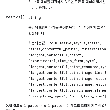
참고: 폼 팩터를 지정하지 않으면 모든 폼 팩터의 집계된 
드가 반환됩니다.
metrics[]
string
응답에 포함해야 하는 측정항목입니다. 지정하지 않으면 
반환됩니다.
["cumulative_layout_shift",
허용되는 값:
"first_contentful_paint", "interaction_
"largest_contentful_paint",
"experimental_time_to_first_byte",
"largest_contentful_paint_resource_type
"largest_contentful_paint_image_time_to
"largest_contentful_paint_image_resourc
"largest_contentful_paint_image_resourc
"largest_contentful_paint_image_element
"navigation_types", "round_trip_time"]
url
_
pattern
url
_
pattern
통합 필드
.
는 레코드 조회의 기본 식별자입