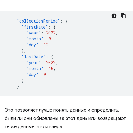
"collectionPeriod"
:
{
"firstDate"
:
{
"year"
:
2022
,
"month"
:
9
,
"day"
:
12
},
"lastDate"
:
{
"year"
:
2022
,
"month"
:
10
,
"day"
:
9
}
}
Это позволяет лучше понять данные и определить,
были ли они обновлены за этот день или возвращают
те же данные, что и вчера.