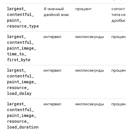
largest
_
4-значный
процент
сопостав
contentful
_
двойной знак
типа нав
paint
_
дробью
resource
_
type
largest
_
интервал
миллисекунды
проценти
contentful
_
paint
_
image
_
time
_
to
_
first
_
byte
largest
_
интервал
миллисекунды
проценти
contentful
_
paint
_
image
_
resource
_
load
_
delay
largest
_
интервал
миллисекунды
проценти
contentful
_
paint
_
image
_
resource
_
load
_
duration