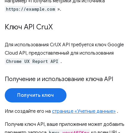
например «Получить метрики для источника
https://example.com
».
Ключ API Cru
X
Для использования CrUX API требуется ключ Google
Cloud API, предоставленный для использования
Chrome UX Report API
.
Получение и использование ключа API
Получить ключ
Или создайте его на
странице «Учетные данные»
.
Получив ключ API, ваше приложение может добавить
параметр запроса
key=
yourAPIKey
ко всем URL-