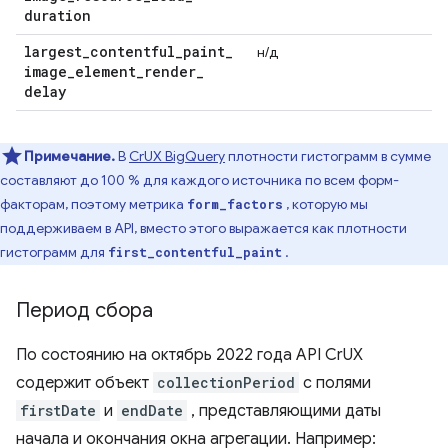
duration
largest
_
contentful
_
paint
_
н/д
image
_
element
_
render
_
delay
Примечание.
В
CrUX BigQuery
плотности гистограмм в сумме
составляют до 100 % для каждого источника по всем форм-
факторам, поэтому метрика
, которую мы
form_factors
поддерживаем в API, вместо этого выражается как плотности
гистограмм для
.
first_contentful_paint
Период сбора
По состоянию на октябрь 2022 года API CrUX
содержит объект
collectionPeriod
с полями
firstDate
и
endDate
, представляющими даты
начала и окончания окна агрегации. Например: