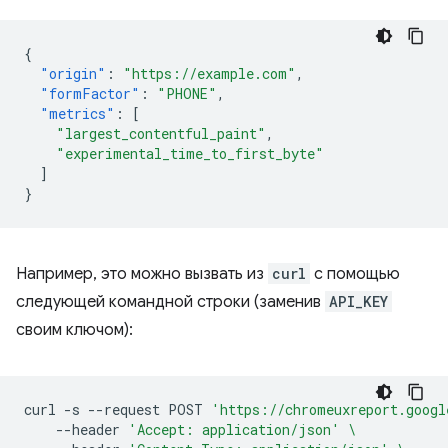
{
"origin"
:
"https://example.com"
,
"formFactor"
:
"PHONE"
,
"metrics"
:
[
"largest_contentful_paint"
,
"experimental_time_to_first_byte"
]
}
Например, это можно вызвать из
curl
с помощью
следующей командной строки (заменив
API_KEY
своим ключом):
curl
-s
--request
POST
'https://chromeuxreport.googl
--header
'Accept: application/json'
\