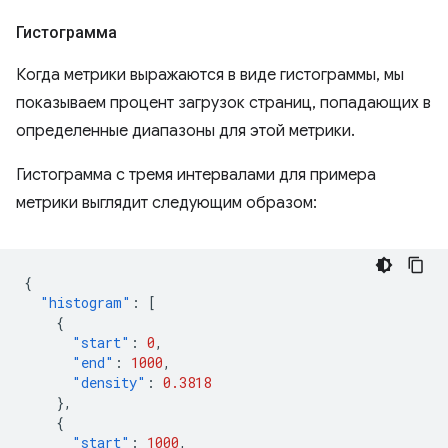
Гистограмма
Когда метрики выражаются в виде гистограммы, мы
показываем процент загрузок страниц, попадающих в
определенные диапазоны для этой метрики.
Гистограмма с тремя интервалами для примера
метрики выглядит следующим образом:
{
"histogram"
:
[
{
"start"
:
0
,
"end"
:
1000
,
"density"
:
0.3818
},
{
"start"
:
1000
,