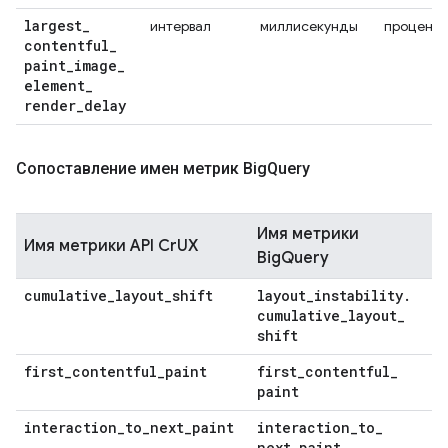
largest
_
интервал
миллисекунды
проценти
contentful
_
paint
_
image
_
element
_
render
_
delay
Сопоставление имен метрик Big
Query
Имя метрики
Имя метрики API CrUX
BigQuery
cumulative
_
layout
_
shift
layout
_
instability
.
cumulative
_
layout
_
shift
first
_
contentful
_
paint
first
_
contentful
_
paint
interaction
_
to
_
next
_
paint
interaction
_
to
_
next
_
paint