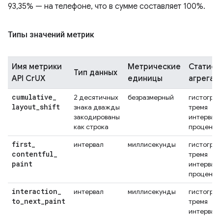
93,35% — на телефоне, что в сумме составляет 100%.
Типы значений метрик
Имя метрики
Метрические
Статис
Тип данных
API CrUX
единицы
агрегат
cumulative
_
2 десятичных
безразмерный
гистогра
layout
_
shift
знака дважды
тремя
закодированы
интервал
как строка
проценти
first
_
интервал
миллисекунды
гистогра
contentful
_
тремя
paint
интервал
проценти
interaction
_
интервал
миллисекунды
гистогра
to
_
next
_
paint
тремя
интервал