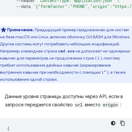
--header
'Content-Type: application/json'
\
--data
'{"formFactor":"PHONE","origin":"https:/
Примечание.
Предыдущий пример предназначен для систем
на базе macOS или Linux, включая оболочку Git BASH для Windows.
Другие системы могут потребовать небольших модификаций.
Например, командная строка
не допускает ни одинарных
cmd.exe
кавычек для параметров, ни продолжения строк (
), поэтому
\
требует использования двойных кавычек (экранирование
внутренних кавычек при необходимости с помощью
), а также
\"
использование одной строки.
Данные уровня страницы доступны через API, если в
запросе передается свойство
url
вместо
origin
:
{