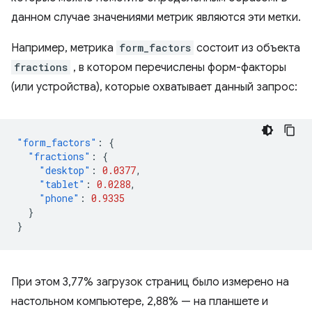
данном случае значениями метрик являются эти метки.
Например, метрика
form_factors
состоит из объекта
fractions
, в котором перечислены форм-факторы
(или устройства), которые охватывает данный запрос:
"form_factors"
:
{
"fractions"
:
{
"desktop"
:
0.0377
,
"tablet"
:
0.0288
,
"phone"
:
0.9335
}
}
При этом 3,77% загрузок страниц было измерено на
настольном компьютере, 2,88% — на планшете и