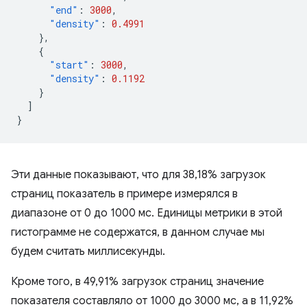
"end"
:
3000
,
"density"
:
0.4991
},
{
"start"
:
3000
,
"density"
:
0.1192
}
]
}
Эти данные показывают, что для 38,18% загрузок
страниц показатель в примере измерялся в
диапазоне от 0 до 1000 мс. Единицы метрики в этой
гистограмме не содержатся, в данном случае мы
будем считать миллисекунды.
Кроме того, в 49,91% загрузок страниц значение
показателя составляло от 1000 до 3000 мс, а в 11,92%