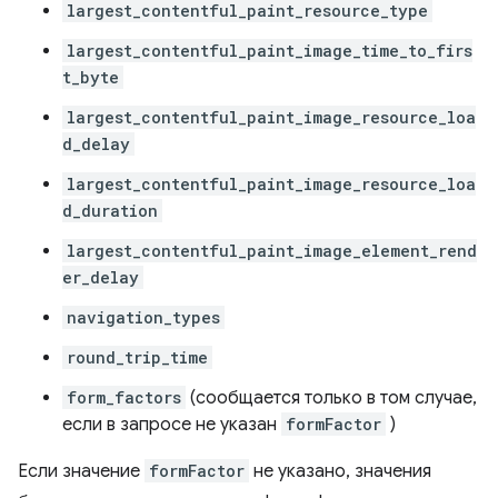
largest_contentful_paint_resource_type
largest_contentful_paint_image_time_to_firs
t_byte
largest_contentful_paint_image_resource_loa
d_delay
largest_contentful_paint_image_resource_loa
d_duration
largest_contentful_paint_image_element_rend
er_delay
navigation_types
round_trip_time
form_factors
(сообщается только в том случае,
если в запросе не указан
formFactor
)
Если значение
formFactor
не указано, значения