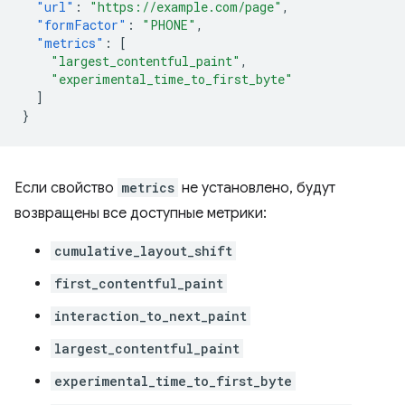
"url"
:
"https://example.com/page"
,
"formFactor"
:
"PHONE"
,
"metrics"
:
[
"largest_contentful_paint"
,
"experimental_time_to_first_byte"
]
}
Если свойство
metrics
не установлено, будут
возвращены все доступные метрики:
cumulative_layout_shift
first_contentful_paint
interaction_to_next_paint
largest_contentful_paint
experimental_time_to_first_byte