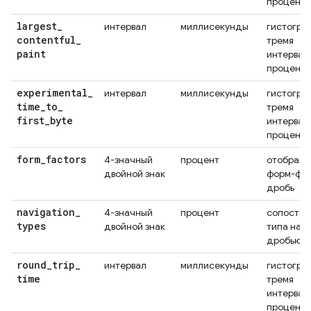
проценти
largest
_
интервал
миллисекунды
гистогра
contentful
_
тремя
paint
интервал
проценти
experimental
_
интервал
миллисекунды
гистогра
time
_
to
_
тремя
first
_
byte
интервал
проценти
form
_
factors
4-значный
процент
отображ
двойной знак
форм-фак
дробь
navigation
_
4-значный
процент
сопостав
types
двойной знак
типа нав
дробью
round
_
trip
_
интервал
миллисекунды
гистогра
time
тремя
интервал
проценти