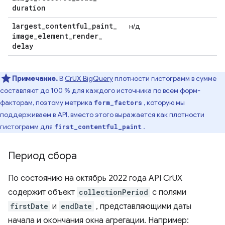
duration
largest
_
contentful
_
paint
_
н/д
image
_
element
_
render
_
delay
Примечание.
В
CrUX BigQuery
плотности гистограмм в сумме
составляют до 100 % для каждого источника по всем форм-
факторам, поэтому метрика
, которую мы
form_factors
поддерживаем в API, вместо этого выражается как плотности
гистограмм для
.
first_contentful_paint
Период сбора
По состоянию на октябрь 2022 года API CrUX
содержит объект
collectionPeriod
с полями
firstDate
и
endDate
, представляющими даты
начала и окончания окна агрегации. Например: