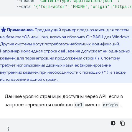
--header
'Content-Type: application/json'
\
--data
'{"formFactor":"PHONE","origin":"https:/
Примечание.
Предыдущий пример предназначен для систем
на базе macOS или Linux, включая оболочку Git BASH для Windows.
Другие системы могут потребовать небольших модификаций.
Например, командная строка
не допускает ни одинарных
cmd.exe
кавычек для параметров, ни продолжения строк (
), поэтому
\
требует использования двойных кавычек (экранирование
внутренних кавычек при необходимости с помощью
), а также
\"
использование одной строки.
Данные уровня страницы доступны через API, если в
запросе передается свойство
url
вместо
origin
:
{