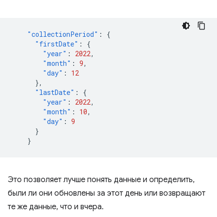
"collectionPeriod"
:
{
"firstDate"
:
{
"year"
:
2022
,
"month"
:
9
,
"day"
:
12
},
"lastDate"
:
{
"year"
:
2022
,
"month"
:
10
,
"day"
:
9
}
}
Это позволяет лучше понять данные и определить,
были ли они обновлены за этот день или возвращают
те же данные, что и вчера.