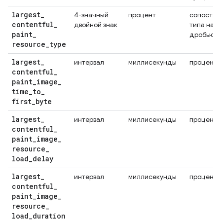
largest
_
4-значный
процент
сопостав
contentful
_
двойной знак
типа нав
paint
_
дробью
resource
_
type
largest
_
интервал
миллисекунды
проценти
contentful
_
paint
_
image
_
time
_
to
_
first
_
byte
largest
_
интервал
миллисекунды
проценти
contentful
_
paint
_
image
_
resource
_
load
_
delay
largest
_
интервал
миллисекунды
проценти
contentful
_
paint
_
image
_
resource
_
load
_
duration