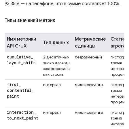
93,35% — на телефоне, что в сумме составляет 100%.
Типы значений метрик
Имя метрики
Метрические
Статис
Тип данных
API CrUX
единицы
агрегат
cumulative
_
2 десятичных
безразмерный
гистогра
layout
_
shift
знака дважды
тремя
закодированы
интервал
как строка
проценти
first
_
интервал
миллисекунды
гистогра
contentful
_
тремя
paint
интервал
проценти
interaction
_
интервал
миллисекунды
гистогра
to
_
next
_
paint
тремя
интервал