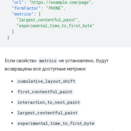
"url"
:
"https://example.com/page"
,
"formFactor"
:
"PHONE"
,
"metrics"
:
[
"largest_contentful_paint"
,
"experimental_time_to_first_byte"
]
}
Если свойство
metrics
не установлено, будут
возвращены все доступные метрики:
cumulative_layout_shift
first_contentful_paint
interaction_to_next_paint
largest_contentful_paint
experimental_time_to_first_byte