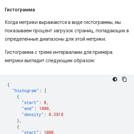
Гистограмма
Когда метрики выражаются в виде гистограммы, мы
показываем процент загрузок страниц, попадающих в
определенные диапазоны для этой метрики.
Гистограмма с тремя интервалами для примера
метрики выглядит следующим образом:
{
"histogram"
:
[
{
"start"
:
0
,
"end"
:
1000
,
"density"
:
0.3818
},
{
"start"
:
1000
,