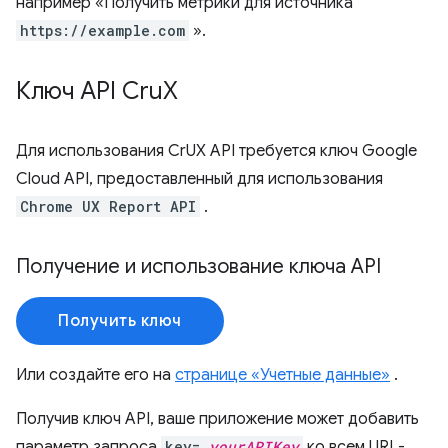
например «Получить метрики для источника
https://example.com
».
Ключ API Cru
X
Для использования CrUX API требуется ключ Google
Cloud API, предоставленный для использования
Chrome UX Report API
.
Получение и использование ключа API
Получить ключ
Или создайте его на
странице «Учетные данные»
.
Получив ключ API, ваше приложение может добавить
параметр запроса
key=
yourAPIKey
ко всем URL-