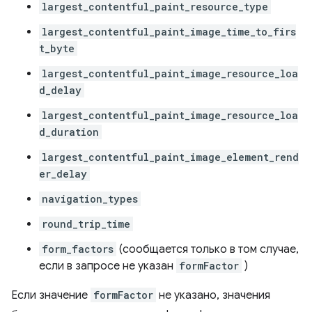
largest_contentful_paint_resource_type
largest_contentful_paint_image_time_to_firs
t_byte
largest_contentful_paint_image_resource_loa
d_delay
largest_contentful_paint_image_resource_loa
d_duration
largest_contentful_paint_image_element_rend
er_delay
navigation_types
round_trip_time
form_factors
(сообщается только в том случае,
если в запросе не указан
formFactor
)
Если значение
formFactor
не указано, значения