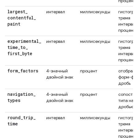
проценти
largest
_
интервал
миллисекунды
гистогра
contentful
_
тремя
paint
интервал
проценти
experimental
_
интервал
миллисекунды
гистогра
time
_
to
_
тремя
first
_
byte
интервал
проценти
form
_
factors
4-значный
процент
отображ
двойной знак
форм-фак
дробь
navigation
_
4-значный
процент
сопостав
types
двойной знак
типа нав
дробью
round
_
trip
_
интервал
миллисекунды
гистогра
time
тремя
интервал
проценти