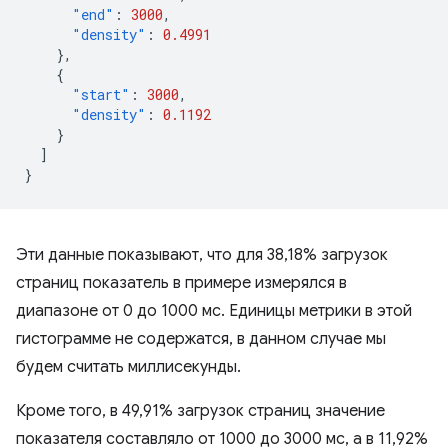
"end"
:
3000
,
"density"
:
0.4991
},
{
"start"
:
3000
,
"density"
:
0.1192
}
]
}
Эти данные показывают, что для 38,18% загрузок
страниц показатель в примере измерялся в
диапазоне от 0 до 1000 мс. Единицы метрики в этой
гистограмме не содержатся, в данном случае мы
будем считать миллисекунды.
Кроме того, в 49,91% загрузок страниц значение
показателя составляло от 1000 до 3000 мс, а в 11,92%