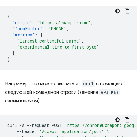
{
"origin"
:
"https://example.com"
,
"formFactor"
:
"PHONE"
,
"metrics"
:
[
"largest_contentful_paint"
,
"experimental_time_to_first_byte"
]
}
Например, это можно вызвать из
curl
с помощью
следующей командной строки (заменив
API_KEY
своим ключом):
curl
-s
--request
POST
'https://chromeuxreport.googl
--header
'Accept: application/json'
\