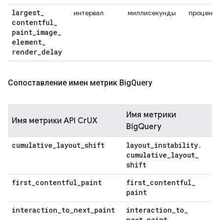
largest
_
интервал
миллисекунды
проценти
contentful
_
paint
_
image
_
element
_
render
_
delay
Сопоставление имен метрик Big
Query
Имя метрики
Имя метрики API CrUX
BigQuery
cumulative
_
layout
_
shift
layout
_
instability
.
cumulative
_
layout
_
shift
first
_
contentful
_
paint
first
_
contentful
_
paint
interaction
_
to
_
next
_
paint
interaction
_
to
_
next
_
paint