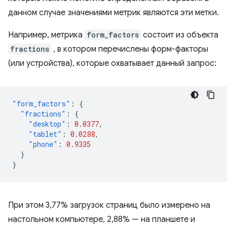
данном случае значениями метрик являются эти метки.
Например, метрика
form_factors
состоит из объекта
fractions
, в котором перечислены форм-факторы
(или устройства), которые охватывает данный запрос:
"form_factors"
:
{
"fractions"
:
{
"desktop"
:
0.0377
,
"tablet"
:
0.0288
,
"phone"
:
0.9335
}
}
При этом 3,77% загрузок страниц было измерено на
настольном компьютере, 2,88% — на планшете и