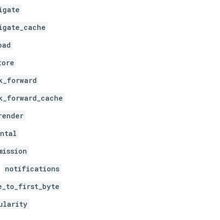
igate
igate_cache
oad
tore
k_forward
k_forward_cache
render
ntal
mission
notifications
e_to_first_byte
ularity