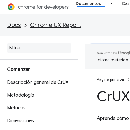
Documentos
Cas
Docs
Chrome UX Report
idioma preferido.
Comenzar
Página principal
Descripción general de Cr
UX
Cr
UX
Metodología
Métricas
Aprende cómo s
Dimensiones