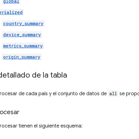
global
erialized
country_summary
device_summary
metrics_summary
origin_summary
tallado de la tabla
procesar de cada país y el conjunto de datos de
all
se propo
rocesar
procesar tienen el siguiente esquema: