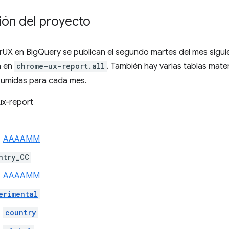
ión del proyecto
rUX en BigQuery se publican el segundo martes del mes sigu
a en
chrome-ux-report.all
. También hay varias tablas mat
esumidas para cada mes.
x-report
AAAAMM
ntry_CC
AAAAMM
erimental
country