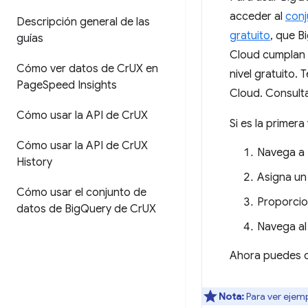
acceder al
conj
Descripción general de las
gratuito
, que B
guías
Cloud cumplan 
Cómo ver datos de Cr
UX en
nivel gratuito.
Page
Speed Insights
Cloud. Consult
Cómo usar la API de Cr
UX
Si es la primer
Cómo usar la API de Cr
UX
Navega a
History
Asigna un
Cómo usar el conjunto de
Proporcion
datos de Big
Query de Cr
UX
Navega a
Ahora puedes c
Nota:
Para ver ejemp