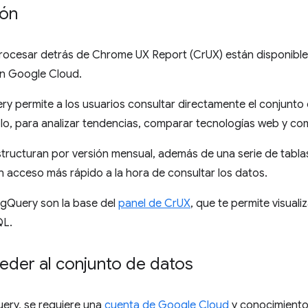
ión
procesar detrás de Chrome UX Report (CrUX) están disponibl
en Google Cloud.
ry permite a los usuarios consultar directamente el conjunt
lo, para analizar tendencias, comparar tecnologías web y co
structuran por versión mensual, además de una serie de tabl
 acceso más rápido a la hora de consultar los datos.
igQuery son la base del
panel de CrUX
, que te permite visuali
QL.
der al conjunto de datos
ery, se requiere una
cuenta de Google Cloud
y conocimiento