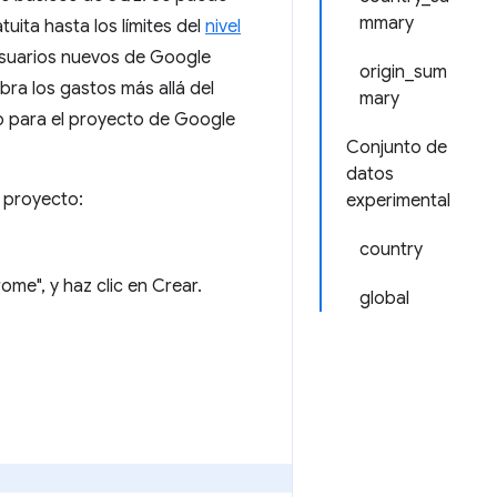
mmary
uita hasta los límites del
nivel
usuarios nuevos de Google
origin_sum
ra los gastos más allá del
mary
to para el proyecto de Google
Conjunto de
datos
n proyecto:
experimental
country
me", y haz clic en Crear.
global