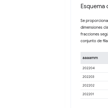
Esquema d
Se proporcionan
dimensiones cl
fracciones segú
conjunto de fil
aaaamm
202204
202203
202202
202201