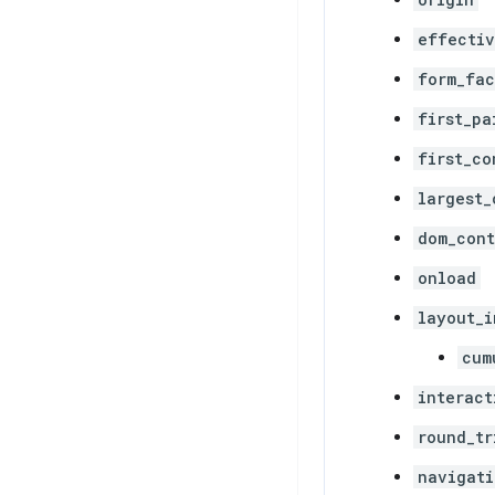
effectiv
form_fac
first_pa
first_co
largest_
dom_cont
onload
layout_i
cum
interact
round_tr
navigati