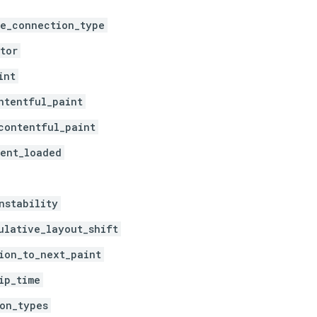
e_connection_type
tor
int
ntentful_paint
contentful_paint
ent_loaded
nstability
ulative_layout_shift
ion_to_next_paint
ip_time
on_types