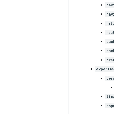
nav
nav
rel
res
bac
bac
pre
experime
per
tim
pop