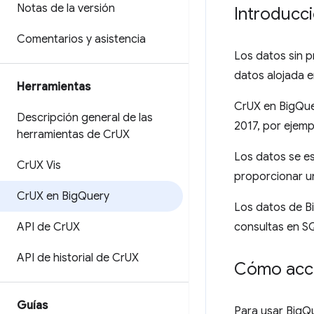
Notas de la versión
Introducc
Comentarios y asistencia
Los datos sin 
datos alojada 
Herramientas
CrUX en BigQue
Descripción general de las
2017, por ejemp
herramientas de Cr
UX
Los datos se e
Cr
UX Vis
proporcionar un
Cr
UX en Big
Query
Los datos de B
API de Cr
UX
consultas en S
API de historial de Cr
UX
Cómo acce
Guías
Para usar BigQu