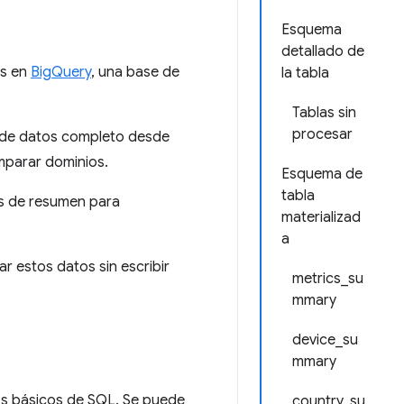
Esquema
detallado de
es en
BigQuery
, una base de
la tabla
Tablas sin
procesar
o de datos completo desde
mparar dominios.
Esquema de
tabla
as de resumen para
materializad
a
zar estos datos sin escribir
metrics_su
mmary
device_su
mmary
s básicos de SQL. Se puede
country_su