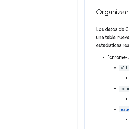
Organizac
Los datos de C
una tabla nuev
estadísticas r
`chrome-u
all
cou
exp