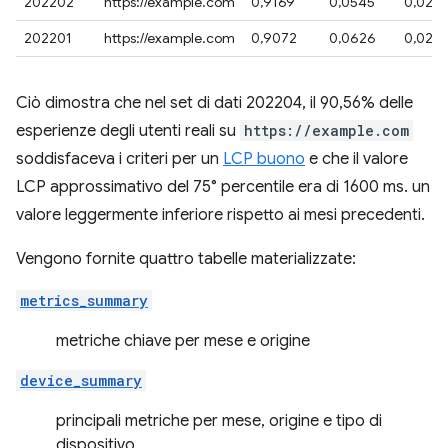
202202
https://example.com
0,9169
0,0545
0,028
202201
https://example.com
0,9072
0,0626
0,029
Ciò dimostra che nel set di dati 202204, il 90,56% delle
esperienze degli utenti reali su
https://example.com
soddisfaceva i criteri per un
LCP buono
e che il valore
LCP approssimativo del 75° percentile era di 1600 ms. un
valore leggermente inferiore rispetto ai mesi precedenti.
Vengono fornite quattro tabelle materializzate:
metrics_summary
metriche chiave per mese e origine
device_summary
principali metriche per mese, origine e tipo di
dispositivo