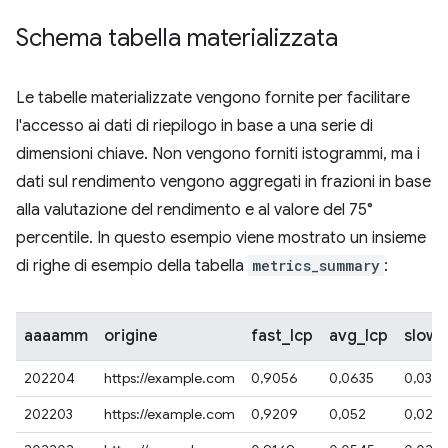
Schema tabella materializzata
Le tabelle materializzate vengono fornite per facilitare
l'accesso ai dati di riepilogo in base a una serie di
dimensioni chiave. Non vengono forniti istogrammi, ma i
dati sul rendimento vengono aggregati in frazioni in base
alla valutazione del rendimento e al valore del 75°
percentile. In questo esempio viene mostrato un insieme
di righe di esempio della tabella
metrics_summary
:
aaaamm
origine
fast_lcp
avg_lcp
slow_
202204
https://example.com
0,9056
0,0635
0,0301
202203
https://example.com
0,9209
0,052
0,027