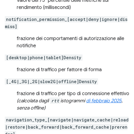
Valore del 75° percentile delle metriche sul
rendimento (millisecondi)
notification_permission_[accept|deny|ignore|dis
miss]
frazione dei comportamenti di autorizzazione alle
notifiche
[desktop|phone|tablet]Density
frazione di traffico per fattore di forma
[_4G|_3G|_2G|slow2G|offline]Density
frazione di traffico per tipo di connessione effettivo
(calcolata dagli
rtt
istogrammi
di febbraio 2025
,
senza offline)
navigation_type_[navigate|navigate_cache|reload
|restore|back_forward|back_forward_cache|preren