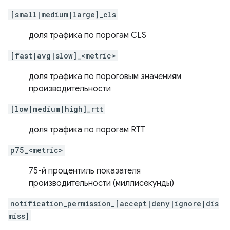
[small|medium|large]_cls
доля трафика по порогам CLS
[fast|avg|slow]_<metric>
доля трафика по пороговым значениям
производительности
[low|medium|high]_rtt
доля трафика по порогам RTT
p75_<metric>
75-й процентиль показателя
производительности (миллисекунды)
notification_permission_[accept|deny|ignore|dis
miss]