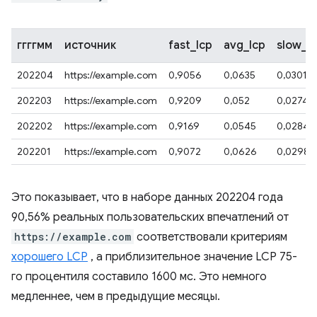
ггггмм
источник
fast_lcp
avg_lcp
slow_l
202204
https://example.com
0,9056
0,0635
0,0301
202203
https://example.com
0,9209
0,052
0,0274
202202
https://example.com
0,9169
0,0545
0,0284
202201
https://example.com
0,9072
0,0626
0,0298
Это показывает, что в наборе данных 202204 года
90,56% реальных пользовательских впечатлений от
https://example.com
соответствовали критериям
хорошего LCP
, а приблизительное значение LCP 75-
го процентиля составило 1600 мс. Это немного
медленнее, чем в предыдущие месяцы.