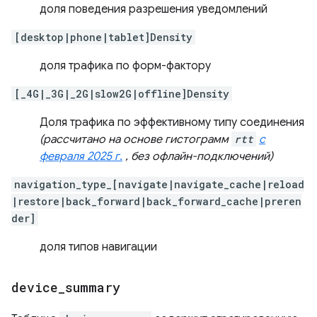
доля поведения разрешения уведомлений
[desktop|phone|tablet]Density
доля трафика по форм-фактору
[_4G|_3G|_2G|slow2G|offline]Density
Доля трафика по эффективному типу соединения
(рассчитано на основе гистограмм
rtt
с
февраля 2025 г.
, без офлайн-подключений)
navigation_type_[navigate|navigate_cache|reload
|restore|back_forward|back_forward_cache|preren
der]
доля типов навигации
device
_
summary