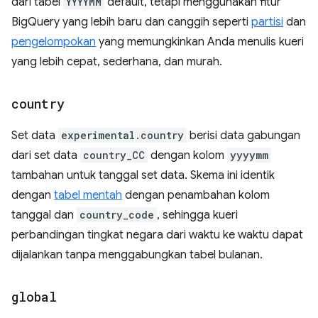
dari tabel
YYYYMM
default, tetapi menggunakan fitur
BigQuery yang lebih baru dan canggih seperti
partisi
dan
pengelompokan
yang memungkinkan Anda menulis kueri
yang lebih cepat, sederhana, dan murah.
country
Set data
experimental.country
berisi data gabungan
dari set data
country_CC
dengan kolom
yyyymm
tambahan untuk tanggal set data. Skema ini identik
dengan
tabel mentah
dengan penambahan kolom
tanggal dan
country_code
, sehingga kueri
perbandingan tingkat negara dari waktu ke waktu dapat
dijalankan tanpa menggabungkan tabel bulanan.
global