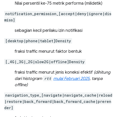
Nilai persentil ke-75 metrik performa (milidetik)
notification_permission_[accept|deny|ignore|dis
miss]
sebagian kecil perilaku izin notifikasi
[desktop|phone|tablet]Density
fraksi traffic menurut faktor bentuk
[_4G|_3G|_2G|slow2G|offline]Density
fraksi traffic menurut jenis koneksi efektif
(dihitung
dari histogram
rtt
mulai Februari 2025
, tanpa
offline)
navigation_type_[navigate|navigate_cache|reload
|restore|back_forward|back_forward_cache|preren
der]