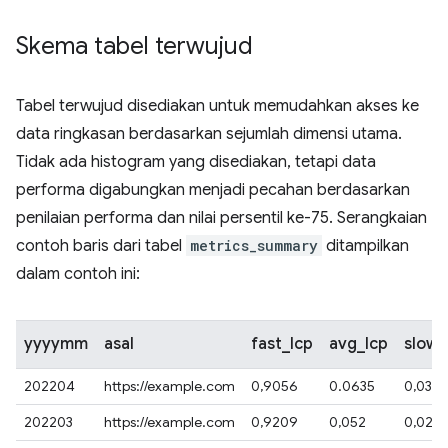
Skema tabel terwujud
Tabel terwujud disediakan untuk memudahkan akses ke
data ringkasan berdasarkan sejumlah dimensi utama.
Tidak ada histogram yang disediakan, tetapi data
performa digabungkan menjadi pecahan berdasarkan
penilaian performa dan nilai persentil ke-75. Serangkaian
contoh baris dari tabel
metrics_summary
ditampilkan
dalam contoh ini:
yyyymm
asal
fast_lcp
avg_lcp
slow_
202204
https://example.com
0,9056
0.0635
0,0301
202203
https://example.com
0,9209
0,052
0,027