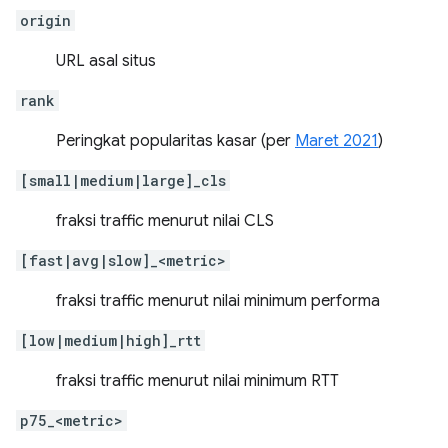
origin
URL asal situs
rank
Peringkat popularitas kasar (per
Maret 2021
)
[small|medium|large]_cls
fraksi traffic menurut nilai CLS
[fast|avg|slow]_<metric>
fraksi traffic menurut nilai minimum performa
[low|medium|high]_rtt
fraksi traffic menurut nilai minimum RTT
p75_<metric>