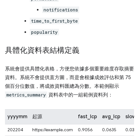
notifications
time_to_first_byte
popularity
具體化資料表結構定義
系統會提供具體化表格，方便您依據多個重要維度存取摘要
資料。系統不會提供直方圖，而是會根據成效評估和第 75
個百分位數值，將成效資料匯總為分數。本範例顯示
metrics_summary
資料表中的一組範例資料列：
yyyymm
起源
fast_lcp
avg_lcp
slow_
202204
https://example.com
0.9056
0.0635
0.0301