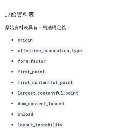
原始資料表
原始資料表具有下列結構定義：
origin
effective_connection_type
form_factor
first_paint
first_contentful_paint
largest_contentful_paint
dom_content_loaded
onload
layout_instability