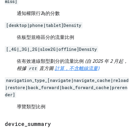
miss]
通知權限行為的分數
[desktop|phone|tablet]Density
依板型規格區分的流量比例
[_4G|_3G|_2G|slow2G|offline]Density
依有效連線類型劃分的流量比例
(自 2025 年 2 月起，
根據
rtt
直方圖
計算，不含離線流量)
navigation_type_[navigate|navigate_cache|reload
|restore|back_forward|back_forward_cache|preren
der]
導覽類型比例
device
_
summary