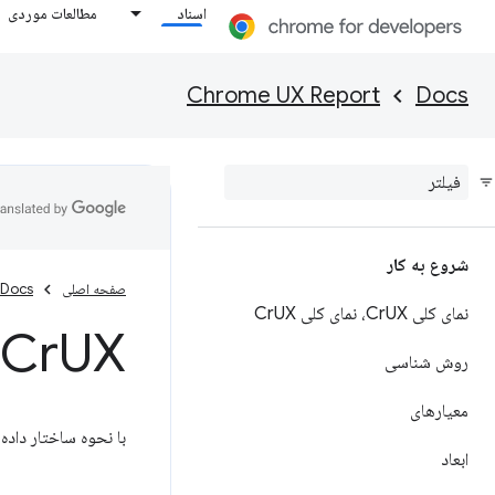
اسناد
مطالعات موردی
Chrome UX Report
Docs
شروع به کار
صفحه اصلی
Docs
نمای کلی Cr
UX، نمای کلی Cr
UX
UX در Big
Cr
روش شناسی
معیارهای
با نحوه ساختار داده های CrUX در BigQuery 
ابعاد