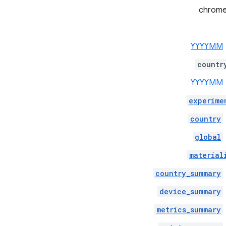
YYYYMM
countr
YYYYMM
experime
country
global
material
country_summary
device_summary
metrics_summary