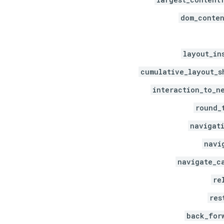
dom_conte
layout_in
cumulative_layout_s
interaction_to_n
round_
navigat
navi
navigate_c
re
res
back_for