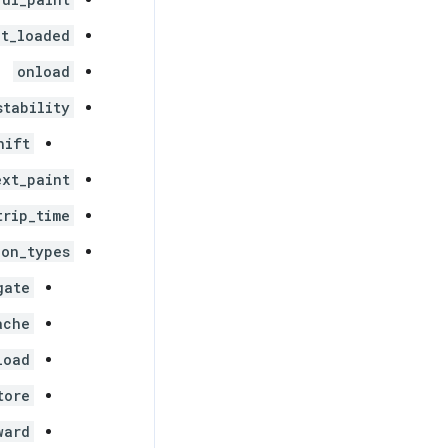
nt_loaded
onload
stability
hift
ext_paint
trip_time
ion_types
gate
ache
load
tore
ward