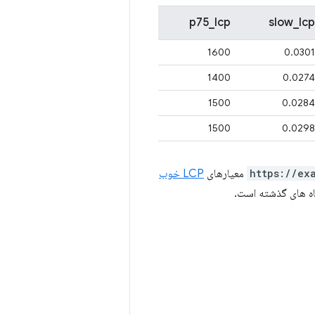
p75_lcp
slow_lcp
1600
0.0301
1400
0.0274
1500
0.0284
1500
0.0298
https://ex
معیارهای
LCP خوب