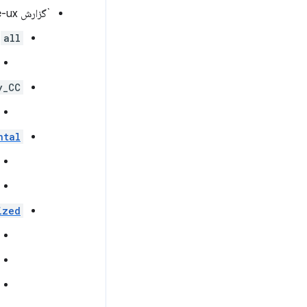
`گزارش chrome-ux
all
y_CC
ntal
ized