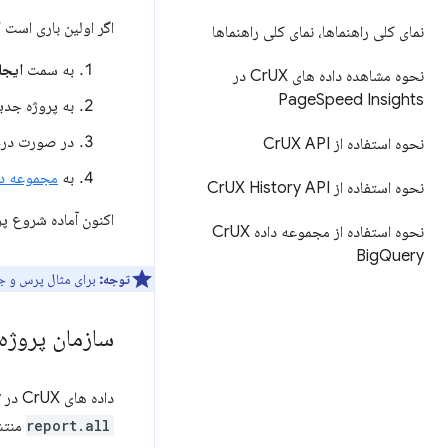
اگر اولین باری است که از BigQuery استفاده می‌کنید، مراحل زیر را برای راه‌اندازی
نمای کلی راهنماها، نمای کلی راهنماها
به سمت
ایجا
نحوه مشاهده داده های Cr
UX در
Page
Speed ​​Insights
به پروژه جدید خود نامی 
در صورت درخ
نحوه استفاده از Cr
UX API
به
مجموعه داده CrUX در y
نحوه استفاده از Cr
UX History API
اکنون آماده شروع پ
نحوه استفاده از مجموعه داده Cr
UX
Big
Query
توجه:
برای مثال پرس و ج
سازمان پروژه
داده های CrUX در BigQuery در دومین سه شنبه ماه بعد منتشر می شود. هر ماه به عنوان یک جدول جدید تحت
report.all
منتشر