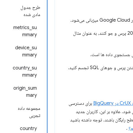
طرح جدول
مادی شده
ود.
metrics_su
CrUX در BigQuery به کاربران این امکان را می دهد که مستقیماً مجموعه داده کامل را از سال 2017 پرس و جو کنند، به عنوان مثال
mmary
device_su
ای جستجوی داده ها است.
mmary
 جوهای SQL تجسم کنید.
country_su
mmary
origin_sum
mary
Bi
برای دسترسی
مجموعه داده
اه تمدید می شود و توسط BigQuery ارائه می شود. علاوه بر این، کاربران جدید
تجربی
طح رایگان باشند. توجه داشته باشید
م؟
.
country