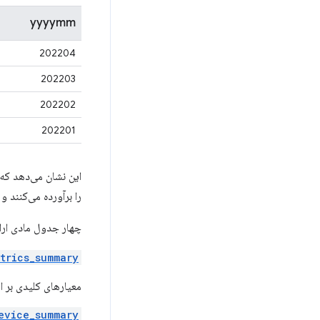
yyyymm
202204
202203
202202
202201
این نشان می‌دهد که در مجموعه داده 202204
را برآورده می‌کنند و مقدار درشت صدک 75 LCP 1600 میلی‌
چهار جدول مادی ارا
trics_summary
معیارهای کلیدی بر ا
evice_summary