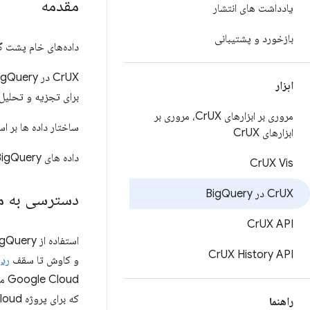
مقدمه
یادداشت های انتشار
بازخورد و پشتیبانی
داده‌های خام پشت گزارش  UX (CrUX
ابزار
برای تجزیه و تحلیل 
مروری بر ابزارهای Cr
UX، مروری بر
ساختار داده ها بر 
ابزارهای Cr
UX
داده های BigQuery اساس
Cr
UX Vis
UX در Big
Cr
Query
دسترسی به م
Cr
UX API
استفاده از BigQuery به یک
Cr
UX History API
و کاوش تا سقف
ردی
Google Cloud ممکن است واجد شرایط دریافت
که برای پروژه Google Cloud باید کارت اعتباری ارائه شود، ببینید
راهنما