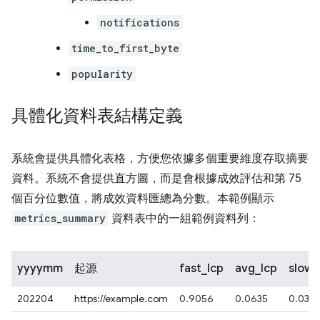
notifications
time_to_first_byte
popularity
具體化資料表結構定義
系統會提供具體化表格，方便您依據多個重要維度存取摘要
資料。系統不會提供直方圖，而是會根據成效評估和第 75
個百分位數值，將成效資料匯總為分數。本範例顯示
metrics_summary
資料表中的一組範例資料列：
yyyymm
起源
fast_lcp
avg_lcp
slow_
202204
https://example.com
0.9056
0.0635
0.0301