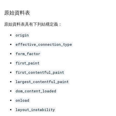
原始資料表
原始資料表具有下列結構定義：
origin
effective_connection_type
form_factor
first_paint
first_contentful_paint
largest_contentful_paint
dom_content_loaded
onload
layout_instability