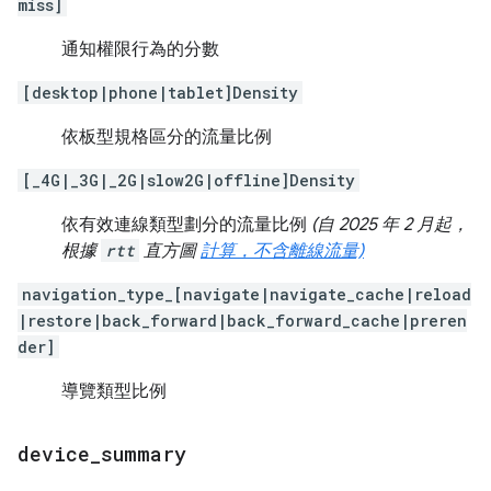
miss]
通知權限行為的分數
[desktop|phone|tablet]Density
依板型規格區分的流量比例
[_4G|_3G|_2G|slow2G|offline]Density
依有效連線類型劃分的流量比例
(自 2025 年 2 月起，
根據
rtt
直方圖
計算，不含離線流量)
navigation_type_[navigate|navigate_cache|reload
|restore|back_forward|back_forward_cache|preren
der]
導覽類型比例
device
_
summary