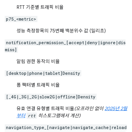
RTT 기준별 트래픽 비율
p75_<metric>
성능 측정항목의 75번째 백분위수 값 (밀리초)
notification_permission_[accept|deny|ignore|dis
miss]
알림 권한 동작의 비율
[desktop|phone|tablet]Density
폼 팩터별 트래픽 비율
[_4G|_3G|_2G|slow2G|offline]Density
유효 연결 유형별 트래픽 비율
(오프라인 없이
2025년 2월
부터
rtt
히스토그램에서 계산)
navigation_type_[navigate|navigate_cache|reload