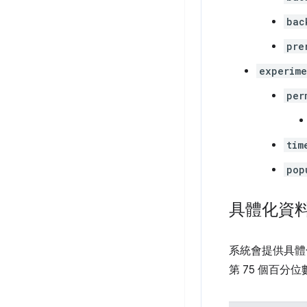
bac
pre
experime
per
tim
pop
具體化資
系統會提供具體
第 75 個百