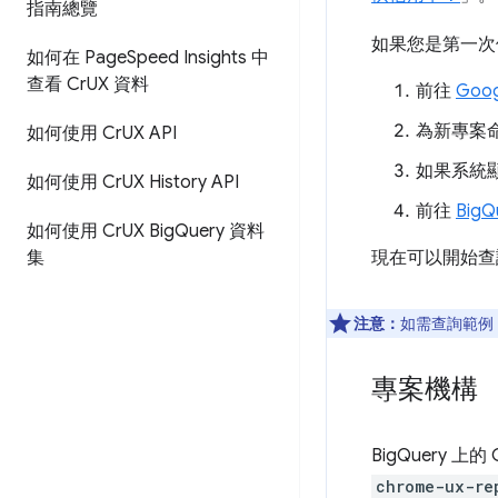
指南總覽
如果您是第一次使
如何在 Page
Speed Insights 中
查看 Cr
UX 資料
前往
Goo
為新專案命
如何使用 Cr
UX API
如果系統
如何使用 Cr
UX History API
前往
Big
如何使用 Cr
UX Big
Query 資料
集
現在可以開始查
注意：
如需查詢範例
專案機構
BigQuery
chrome-ux-re