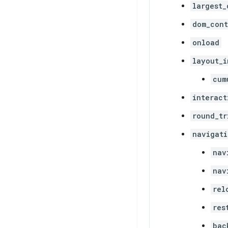
largest_
dom_cont
onload
layout_i
cum
interact
round_tr
navigati
nav
nav
rel
res
bac