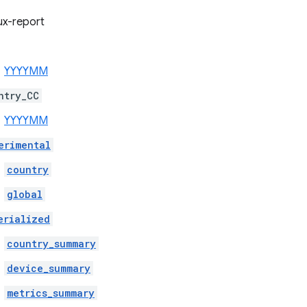
x-report
YYYYMM
ntry_CC
YYYYMM
erimental
country
global
erialized
country_summary
device_summary
metrics_summary