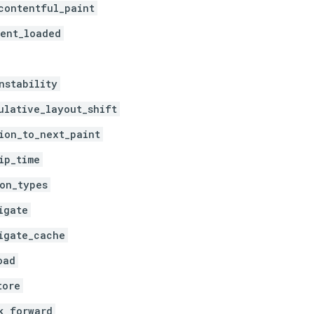
contentful_paint
ent_loaded
nstability
ulative_layout_shift
ion_to_next_paint
ip_time
on_types
igate
igate_cache
oad
tore
k_forward