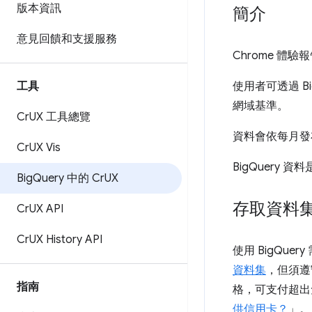
版本資訊
簡介
意見回饋和支援服務
Chrome 體驗
工具
使用者可透過 B
網域基準。
Cr
UX 工具總覽
資料會依每月發
Cr
UX Vis
BigQuery 資料
Big
Query 中的 Cr
UX
存取資料
Cr
UX API
Cr
UX History API
使用 BigQuery
資料集
，但須遵守
指南
格，可支付超出免
供信用卡？
」。