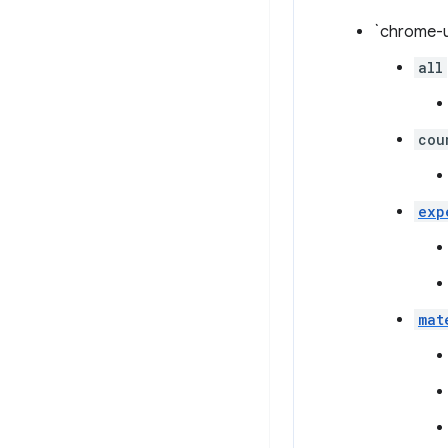
`chrome-u
all
cou
exp
mat