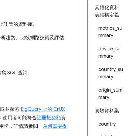
具體化資料
表結構定義
ud 上託管的資料庫。
metrics_su
mmary
，例如分析趨勢、比較網路技術及評估
device_su
mmary
country_su
 SQL 查詢。
mmary
origin_sum
mary
存取並探索
BigQuery 上的 CrUX
實驗資料集
oud 使用者可能符合
註冊抵免額
資
country
供信用卡，詳情請參閱「
為何需要提