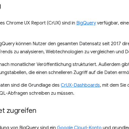
g
es Chrome UX Report (CrUX) sind in
BigQuery
verfügbar, ein
igQuery können Nutzer den gesamten Datensatz seit 2017 dir
Trends zu analysieren, Webtechnologien zu vergleichen und D
nach monatlicher Veröffentlichung strukturiert. Außerdem gibt
stabellen, die einen schnelleren Zugriff auf die Daten ermö
aten sind die Grundlage des
CrUX-Dashboards
, mit dem Sie 
QL-Abfragen schreiben zu müssen.
et zugreifen
dung von BigQuery sind ein
Google Cloud-Konto
und grundle