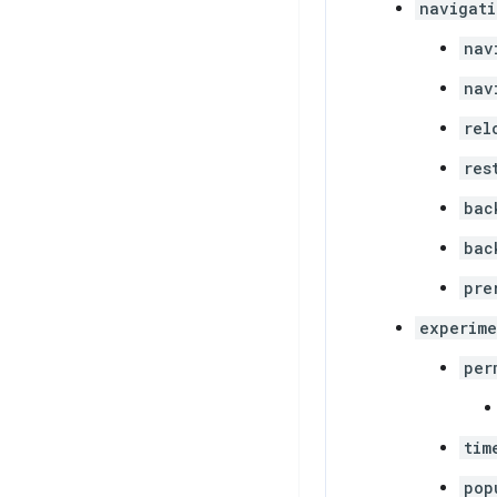
navigati
nav
nav
rel
res
bac
bac
pre
experime
per
tim
pop