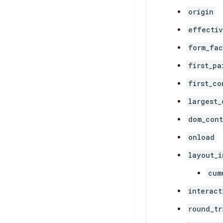
origin
effectiv
form_fac
first_pa
first_co
largest_
dom_cont
onload
layout_i
cum
interact
round_tr