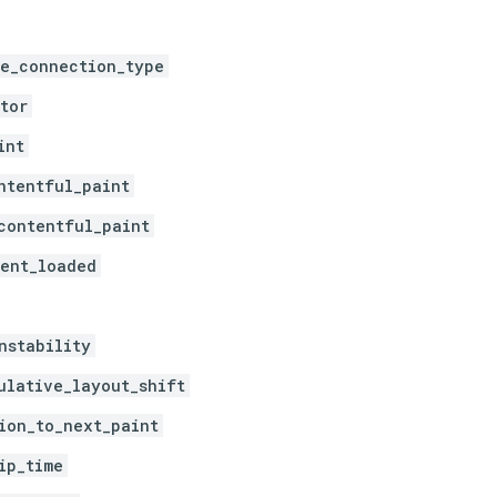
e_connection_type
tor
int
ntentful_paint
contentful_paint
ent_loaded
nstability
ulative_layout_shift
ion_to_next_paint
ip_time