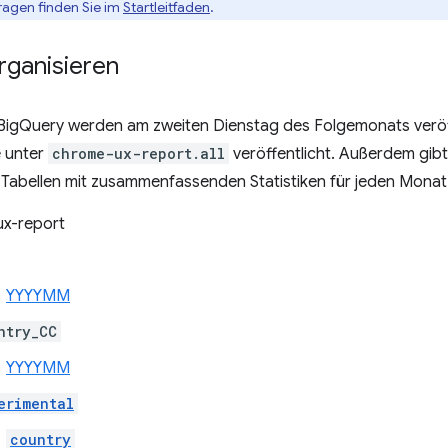
fragen finden Sie im
Startleitfaden
.
rganisieren
BigQuery werden am zweiten Dienstag des Folgemonats veröff
e unter
chrome-ux-report.all
veröffentlicht. Außerdem gibt
n Tabellen mit zusammenfassenden Statistiken für jeden Monat
x-report
YYYYMM
ntry_CC
YYYYMM
erimental
country