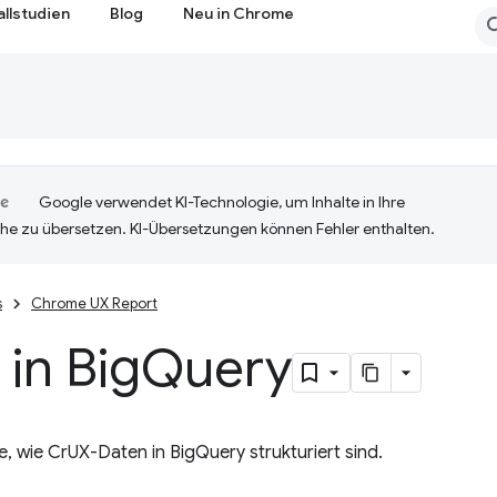
allstudien
Blog
Neu in Chrome
Google verwendet KI-Technologie, um Inhalte in Ihre
he zu übersetzen. KI-Übersetzungen können Fehler enthalten.
s
Chrome UX Report
 in Big
Query
ie, wie CrUX-Daten in BigQuery strukturiert sind.