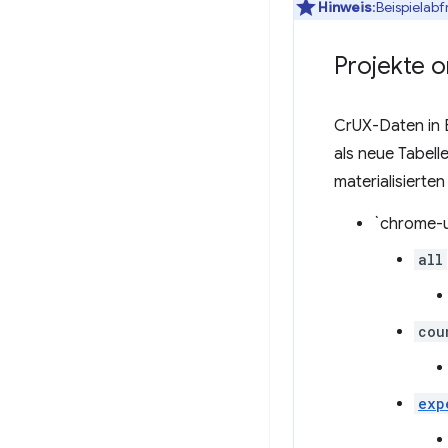
Hinweis
:Beispielab
Projekte o
CrUX-Daten in 
als neue Tabell
materialisierte
`chrome-u
all
cou
exp