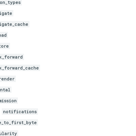
on_types
igate
igate_cache
oad
tore
k_forward
k_forward_cache
render
ntal
mission
notifications
e_to_first_byte
ularity