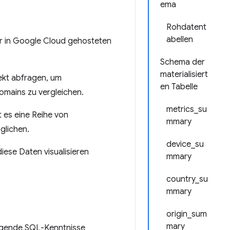
ema
Rohdatent
abellen
er in Google Cloud gehosteten
Schema der
materialisiert
ekt abfragen, um
en Tabelle
omains zu vergleichen.
metrics_su
 es eine Reihe von
mmary
glichen.
device_su
diese Daten visualisieren
mmary
country_su
mmary
origin_sum
mary
gende SQL-Kenntnisse