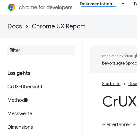
Dokumentation
F
Docs
Chrome UX Report
bevorzugte Sprac
Los gehts
Startseite
Doc
Cr
UX-Übersicht
Cr
UX
Methodik
Messwerte
Hier erfahren S
Dimensions