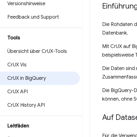
Versionshinweise
Einführun
Feedback und Support
Die Rohdaten d
Datenbank.
Tools
Mit CrUX auf B
Übersicht über Cr
UX-Tools
beispielsweise 
Cr
UX Vis
Die Daten sind 
Zusammenfassung
Cr
UX in Big
Query
Die BigQuery-D
Cr
UX API
können, ohne S
Cr
UX History API
Auf Datas
Leitfäden
Für die Verwen