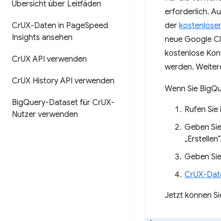
Übersicht über Leitfäden
erforderlich. A
Cr
UX-Daten in Page
Speed
der
kostenlose
Insights ansehen
neue Google Cl
kostenlose Kon
Cr
UX API verwenden
werden. Weitere
Cr
UX History API verwenden
Wenn Sie BigQue
Big
Query-Dataset für Cr
UX-
Rufen Sie 
Nutzer verwenden
Geben Sie
„Erstellen“
Geben Sie
CrUX-Data
Jetzt können S