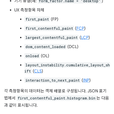
기기 유형(예:
form_factor.name = 'desktop'
)
UX 측정항목 자체
first_paint
(FP)
first_contentful_paint
(
FCP
)
largest_contentful_paint
(
LCP
)
dom_content_loaded
(DCL)
onload
(OL)
layout_instability.cumulative_layout_sh
ift
(
CLS
)
interaction_to_next_paint
(
INP
)
각 측정항목의 데이터는 객체 배열로 구성됩니다. JSON 표기
법에서
first_contentful_paint.histogram.bin
는 다음
과 같이 표시됩니다.