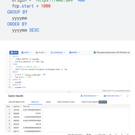
fcp
.
start
 < 
1000
GROUP
BY
yyyymm
ORDER
BY
yyyymm
DESC