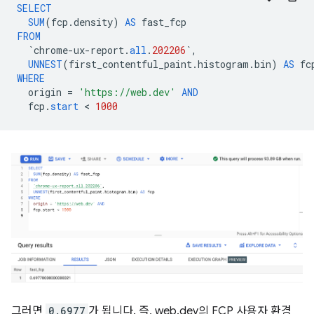
SELECT
SUM
(
fcp
.
density
)
AS
fast_fcp
FROM
`
chrome
-
ux
-
report
.
all
.
202206
`
,
UNNEST
(
first_contentful_paint
.
histogram
.
bin
)
AS
fc
WHERE
origin
=
'https://web.dev'
AND
fcp
.
start
 < 
1000
그러면
0.6977
가 됩니다. 즉, web.dev의 FCP 사용자 환경