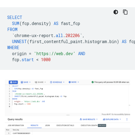
SELECT
SUM
(
fcp
.
density
)
AS
fast_fcp
FROM
`
chrome
-
ux
-
report
.
all
.
202206
`
,
UNNEST
(
first_contentful_paint
.
histogram
.
bin
)
AS
fc
WHERE
origin
=
'https://web.dev'
AND
fcp
.
start
 < 
1000