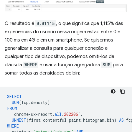
O resultado é
0.01115
, o que significa que 1,115% das
experiências do usuário nessa origem estão entre 0 e
100 ms em 4G e em um smartphone. Se quisermos
generalizar a consulta para qualquer conexão e
qualquer tipo de dispositivo, podemos omití-los da
cláusula
WHERE
e usar a função agregadora
SUM
para
somar todas as densidades de bin:
SELECT
SUM
(
fcp
.
density
)
FROM
`
chrome
-
ux
-
report
.
all
.
202206
`
,
UNNEST
(
first_contentful_paint
.
histogram
.
bin
)
AS
fc
WHERE
origin
=
'https://web.dev'
AND