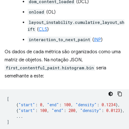
dom_content_loaded
(DCL)
onload
(OL)
layout_instability.cumulative_layout_sh
ift
(
CLS
)
interaction_to_next_paint
(
INP
)
Os dados de cada métrica são organizados como uma
matriz de objetos. Na notação JSON,
first_contentful_paint.histogram.bin
seria
semelhante a este:
[
{
"start"
:
0
,
"end"
:
100
,
"density"
:
0.1234
},
{
"start"
:
100
,
"end"
:
200
,
"density"
:
0.0123
},
...
]