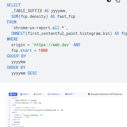
SELECT
_TABLE_SUFFIX
AS
yyyymm
,
SUM
(
fcp
.
density
)
AS
fast_fcp
FROM
`
chrome
-
ux
-
report
.
all
.
*`
,
UNNEST
(
first_contentful_paint
.
histogram
.
bin
)
AS
fc
WHERE
origin
=
'https://web.dev'
AND
fcp
.
start
 < 
1000
GROUP
BY
yyyymm
ORDER
BY
yyyymm
DESC