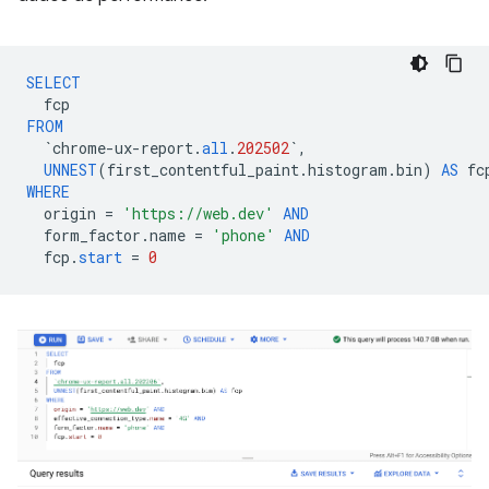
SELECT
fcp
FROM
`
chrome
-
ux
-
report
.
all
.
202502
`
,
UNNEST
(
first_contentful_paint
.
histogram
.
bin
)
AS
fc
WHERE
origin
=
'https://web.dev'
AND
form_factor
.
name
=
'phone'
AND
fcp
.
start
=
0