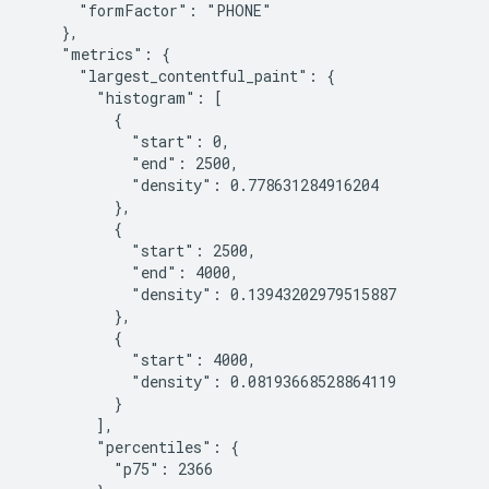
      "formFactor": "PHONE"

    },

    "metrics": {

      "largest_contentful_paint": {

        "histogram": [

          {

            "start": 0,

            "end": 2500,

            "density": 0.778631284916204

          },

          {

            "start": 2500,

            "end": 4000,

            "density": 0.13943202979515887

          },

          {

            "start": 4000,

            "density": 0.08193668528864119

          }

        ],

        "percentiles": {

          "p75": 2366
