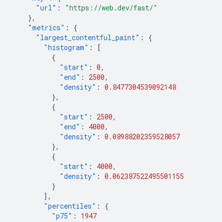
"url"
:
"https://web.dev/fast/"
},
"metrics"
:
{
"largest_contentful_paint"
:
{
"histogram"
:
[
{
"start"
:
0
,
"end"
:
2500
,
"density"
:
0.8477304539092148
},
{
"start"
:
2500
,
"end"
:
4000
,
"density"
:
0.08988202359528057
},
{
"start"
:
4000
,
"density"
:
0.062387522495501155
}
],
"percentiles"
:
{
"p75"
:
1947