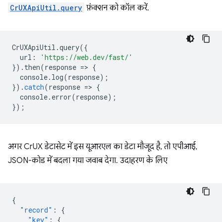
CrUXApiUtil.query
फ़ंक्शन को कॉल करें.
CrUXApiUtil
.
query
({
url
:
'https://web.dev/fast/'
}).
then
(
response
=
>
{
console
.
log
(
response
);
}).
catch
(
response
=
>
{
console
.
error
(
response
);
});
अगर CrUX डेटासेट में इस यूआरएल का डेटा मौजूद है, तो एपीआई,
JSON-कोड में बदला गया जवाब देगा. उदाहरण के लिए
{
"record"
:
{
"key"
:
{