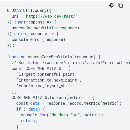
CrUXApiUtil
.
query
(
{
url
:
'https://web.dev/fast/'
}
).
then
(
response
=
>
{
assessCoreWebVitals
(
response
);
}
).
catch
(
response
=
>
{
console
.
error
(
response
);
}
);
function
assessCoreWebVitals
(
response
)
{
//
See
https
:
//
web
.
dev
/
articles
/
vitals
/
#core
-
web
-
v
const
CORE_WEB_VITALS
=
[
    'largest_contentful_paint',
    'interaction_to_next_paint',
    'cumulative_layout_shift'
]
;
CORE_WEB_VITALS
.
forEach
(
metric
=
>
{
const
data
=
response
.
record
.
metrics
[
metric
]
;
if
(
!
data
)
{
console
.
log
(
'No data for'
,
metric
);
return
;
}