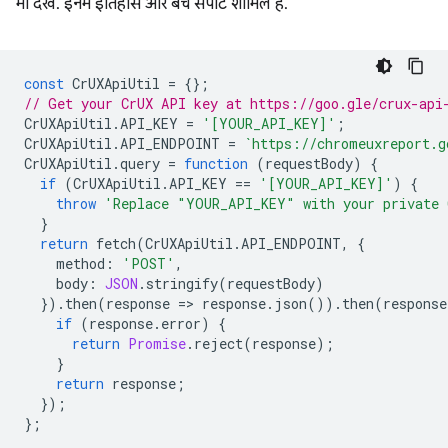
भी देखें. इनमें इतिहास और बैच सपोर्ट शामिल है.
const
CrUXApiUtil
=
{};
// Get your CrUX API key at https://goo.gle/crux-api
CrUXApiUtil
.
API_KEY
=
'[YOUR_API_KEY]'
;
CrUXApiUtil
.
API_ENDPOINT
=
`https://chromeuxreport.g
CrUXApiUtil
.
query
=
function
(
requestBody
)
{
if
(
CrUXApiUtil
.
API_KEY
==
'[YOUR_API_KEY]'
)
{
throw
'Replace "YOUR_API_KEY" with your private 
}
return
fetch
(
CrUXApiUtil
.
API_ENDPOINT
,
{
method
:
'POST'
,
body
:
JSON
.
stringify
(
requestBody
)
}).
then
(
response
=
>
response
.
json
()).
then
(
response
if
(
response
.
error
)
{
return
Promise
.
reject
(
response
);
}
return
response
;
});
};