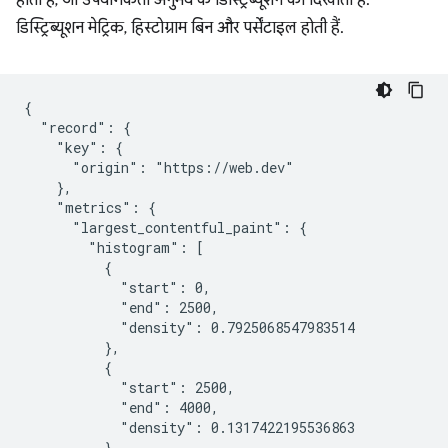
होती हैं, जो उपयोगकर्ता अनुभव के डिस्ट्रिब्यूशन को दिखाती हैं.
डिस्ट्रिब्यूशन मेट्रिक, हिस्टोग्राम बिन और पर्सेंटाइल होती हैं.
{

  "record": {

    "key": {

      "origin": "https://web.dev"

    },

    "metrics": {

      "largest_contentful_paint": {

        "histogram": [

          {

            "start": 0,

            "end": 2500,

            "density": 0.7925068547983514

          },

          {

            "start": 2500,

            "end": 4000,

            "density": 0.1317422195536863

          },
