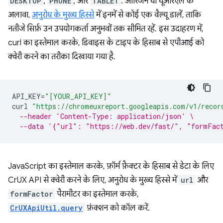
DESKTOP
,
PHONE
, और
TABLET
. ओरिजन या यूआरएल के
अलावा,
अनुरोध के मुख्य हिस्से
में इनमें से कोई एक वैल्यू डालें, ताकि
नतीजे सिर्फ़ उन उपयोगकर्ता अनुभवों तक सीमित रहें. इस उदाहरण में,
curl का इस्तेमाल करके, डिवाइस के टाइप के हिसाब से एपीआई को
क्वेरी करने का तरीका दिखाया गया है.
API_KEY
=
"[YOUR_API_KEY]"
curl
"https://chromeuxreport.googleapis.com/v1/recor
--header 'Content-Type: application/json' \
--data '{"url": "https://web.dev/fast/", "formFac
JavaScript का इस्तेमाल करके, फ़ॉर्म फ़ैक्टर के हिसाब से डेटा के लिए
CrUX API से क्वेरी करने के लिए, अनुरोध के मुख्य हिस्से में
url
और
formFactor
पैरामीटर का इस्तेमाल करके,
CrUXApiUtil.query
फ़ंक्शन को कॉल करें.