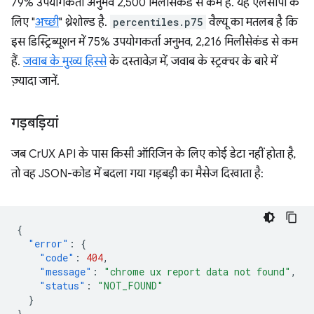
79% उपयोगकर्ता अनुभव 2,500 मिलीसेकंड से कम हैं. यह एलसीपी के
लिए "
अच्छी
" थ्रेशोल्ड है.
percentiles.p75
वैल्यू का मतलब है कि
इस डिस्ट्रिब्यूशन में 75% उपयोगकर्ता अनुभव, 2,216 मिलीसेकंड से कम
हैं.
जवाब के मुख्य हिस्से
के दस्तावेज़ में, जवाब के स्ट्रक्चर के बारे में
ज़्यादा जानें.
गड़बड़ियां
जब CrUX API के पास किसी ऑरिजिन के लिए कोई डेटा नहीं होता है,
तो वह JSON-कोड में बदला गया गड़बड़ी का मैसेज दिखाता है:
{
"error"
:
{
"code"
:
404
,
"message"
:
"chrome ux report data not found"
,
"status"
:
"NOT_FOUND"
}
}