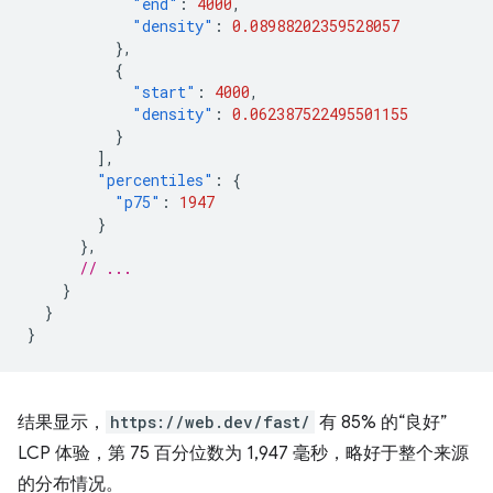
"end"
:
4000
,
"density"
:
0.08988202359528057
},
{
"start"
:
4000
,
"density"
:
0.062387522495501155
}
],
"percentiles"
:
{
"p75"
:
1947
}
},
// ...
}
}
}
结果显示，
https://web.dev/fast/
有 85% 的“良好”
LCP 体验，第 75 百分位数为 1,947 毫秒，略好于整个来源
的分布情况。