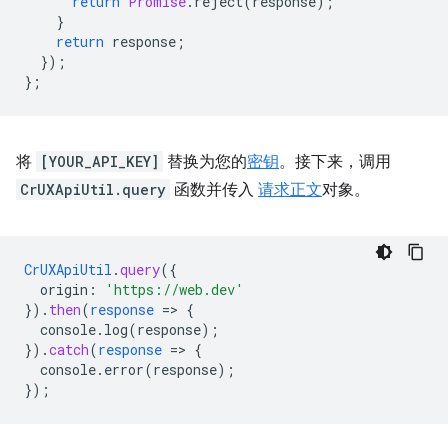
return
Promise
.
reject
(
response
);
}
return
response
;
});
};
将
[YOUR_API_KEY]
替换为您的
密钥
。接下来，调用
CrUXApiUtil.query
函数并传入
请求正文
对象。
CrUXApiUtil
.
query
(
{
origin
:
'https://web.dev'
}
)
.
then
(
response
=
>
{
console.log(response)
;
}
)
.
catch
(
response
=
>
{
console.error(response)
;
}
);