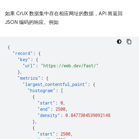
如果 CrUX 数据集中存在相应网址的数据，API 将返回
JSON 编码的响应。例如
{
"record"
:
{
"key"
:
{
"url"
:
"https://web.dev/fast/"
},
"metrics"
:
{
"largest_contentful_paint"
:
{
"histogram"
:
[
{
"start"
:
0
,
"end"
:
2500
,
"density"
:
0.8477304539092148
},
{
"start"
:
2500
,