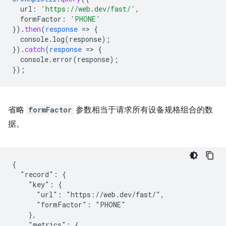
url
:
'https://web.dev/fast/'
,
formFactor
:
'PHONE'
}
)
.
then
(
response
=
>
{
console.log(response)
;
}
)
.
catch
(
response
=
>
{
console.error(response)
;
}
);
省略
formFactor
参数相当于请求所有设备规格组合的数
据。
{

  "record": {

    "key": {

      "url": "https://web.dev/fast/",

      "formFactor": "PHONE"

    },

    "metrics": {
