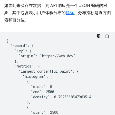
如果此来源存在数据，则 API 响应是一个 JSON 编码的对
象，其中包含表示用户体验分布的
指标
。分布指标是直方图
箱和百分位。
{

  "record": {

    "key": {

      "origin": "https://web.dev"

    },

    "metrics": {

      "largest_contentful_paint": {

        "histogram": [

          {

            "start": 0,

            "end": 2500,

            "density": 0.7925068547983514

          },

          {

            "start": 2500,
