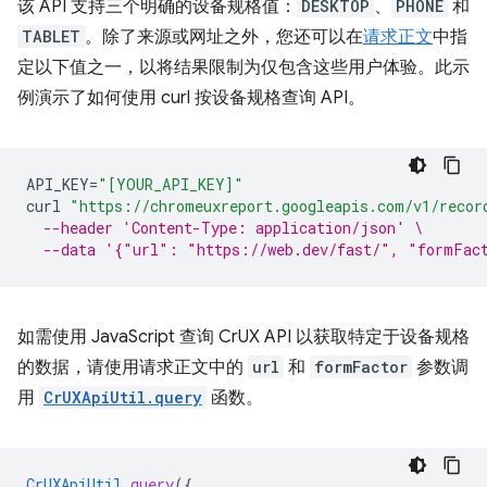
该 API 支持三个明确的设备规格值：
DESKTOP
、
PHONE
和
TABLET
。除了来源或网址之外，您还可以在
请求正文
中指
定以下值之一，以将结果限制为仅包含这些用户体验。此示
例演示了如何使用 curl 按设备规格查询 API。
API_KEY
=
"[YOUR_API_KEY]"
curl
"https://chromeuxreport.googleapis.com/v1/recor
--header 'Content-Type: application/json' \
--data '{"url": "https://web.dev/fast/", "formFac
如需使用 JavaScript 查询 CrUX API 以获取特定于设备规格
的数据，请使用请求正文中的
url
和
formFactor
参数调
用
CrUXApiUtil.query
函数。
CrUXApiUtil
.
query
(
{