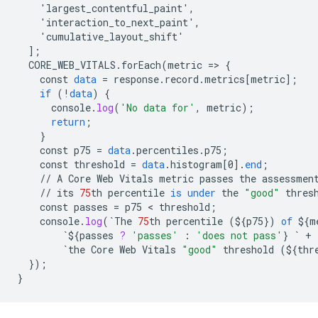
    'largest_contentful_paint',
    'interaction_to_next_paint',
    'cumulative_layout_shift'
]
;
CORE_WEB_VITALS
.
forEach
(
metric
=
>
{
const
data
=
response
.
record
.
metrics
[
metric
]
;
if
(
!
data
)
{
console
.
log
(
'No data for'
,
metric
);
return
;
}
const
p75
=
data
.
percentiles
.
p75
;
const
threshold
=
data
.
histogram
[
0
]
.
end
;
//
A
Core
Web
Vitals
metric
passes
the
assessmen
//
its
75
th
percentile
is
under
the
"good"
thres
const
passes
=
p75
 < 
threshold
;
console
.
log
(
`
The
75
th
percentile
(
${
p75
}
)
of
${
m
`${
passes
?
'passes'
:
'does not pass'
}
`
+
`
the
Core
Web
Vitals
"good"
threshold
(
${
thr
}
);
}