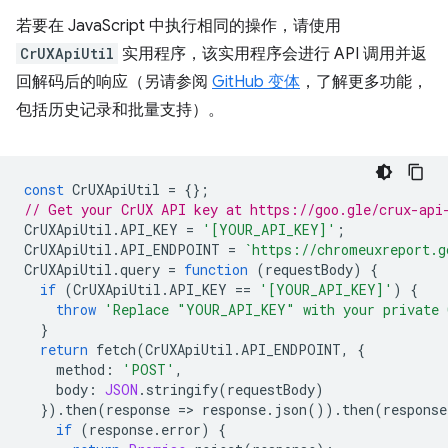
若要在 JavaScript 中执行相同的操作，请使用
CrUXApiUtil
实用程序，该实用程序会进行 API 调用并返
回解码后的响应（另请参阅
GitHub 变体
，了解更多功能，
包括历史记录和批量支持）。
const
CrUXApiUtil
=
{};
// Get your CrUX API key at https://goo.gle/crux-api
CrUXApiUtil
.
API_KEY
=
'[YOUR_API_KEY]'
;
CrUXApiUtil
.
API_ENDPOINT
=
`https://chromeuxreport.g
CrUXApiUtil
.
query
=
function
(
requestBody
)
{
if
(
CrUXApiUtil
.
API_KEY
==
'[YOUR_API_KEY]'
)
{
throw
'Replace "YOUR_API_KEY" with your private 
}
return
fetch
(
CrUXApiUtil
.
API_ENDPOINT
,
{
method
:
'POST'
,
body
:
JSON
.
stringify
(
requestBody
)
}).
then
(
response
=
>
response
.
json
()).
then
(
response
if
(
response
.
error
)
{