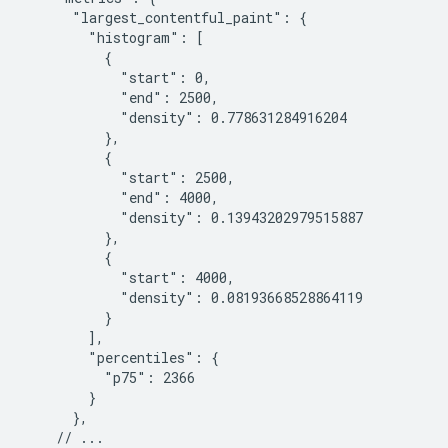
      "largest_contentful_paint": {

        "histogram": [

          {

            "start": 0,

            "end": 2500,

            "density": 0.778631284916204

          },

          {

            "start": 2500,

            "end": 4000,

            "density": 0.13943202979515887

          },

          {

            "start": 4000,

            "density": 0.08193668528864119

          }

        ],

        "percentiles": {

          "p75": 2366

        }

      },

    // ...
