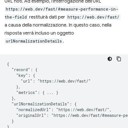
URL noti. Ad esempio, l'interrogazione dell'URL
https://web.dev/fast/#measure-performance-in-
the-field
restituirà dati per
https://web.dev/fast/
a causa della normalizzazione. In questo caso, nella
risposta verrà incluso un oggetto
urlNormalizationDetails
.
{

  "record": {

    "key": {

      "url": "https://web.dev/fast/"

    },

    "metrics": { ... }

  },

  "urlNormalizationDetails": {

    "normalizedUrl": "https://web.dev/fast/",

    "originalUrl": "https://web.dev/fast/#measure-pe
  }
