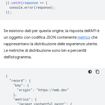
}
)
.
catch
(
response
=
>
{
console.error(response)
;
}
);
Se esistono dati per questa origine, la risposta dell'API è
un oggetto con codifica JSON contenente
metrics
che
rappresentano la distribuzione delle esperienze utente.
Le metriche di distribuzione sono bin e percentili
dell'istogramma.
{

  "record": {

    "key": {

      "origin": "https://web.dev"

    },

    "metrics": {

      "largest_contentful_paint": {
