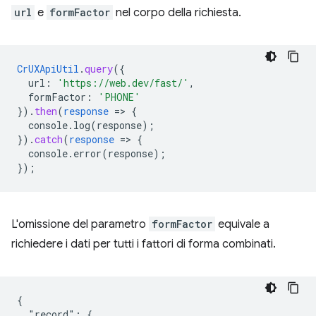
url
e
formFactor
nel corpo della richiesta.
CrUXApiUtil
.
query
(
{
url
:
'https://web.dev/fast/'
,
formFactor
:
'PHONE'
}
)
.
then
(
response
=
>
{
console.log(response)
;
}
)
.
catch
(
response
=
>
{
console.error(response)
;
}
);
L'omissione del parametro
formFactor
equivale a
richiedere i dati per tutti i fattori di forma combinati.
{

  "record": {
