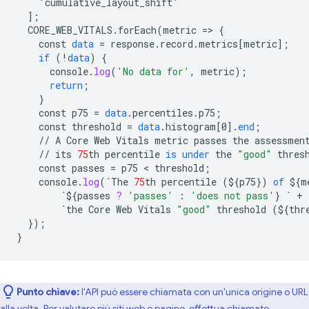
    'cumulative_layout_shift'
]
;
CORE_WEB_VITALS
.
forEach
(
metric
=
>
{
const
data
=
response
.
record
.
metrics
[
metric
]
;
if
(
!
data
)
{
console
.
log
(
'No data for'
,
metric
);
return
;
}
const
p75
=
data
.
percentiles
.
p75
;
const
threshold
=
data
.
histogram
[
0
]
.
end
;
//
A
Core
Web
Vitals
metric
passes
the
assessmen
//
its
75
th
percentile
is
under
the
"good"
thres
const
passes
=
p75
 < 
threshold
;
console
.
log
(
`
The
75
th
percentile
(
${
p75
}
)
of
${
m
`${
passes
?
'passes'
:
'does not pass'
}
`
+
`
the
Core
Web
Vitals
"good"
threshold
(
${
thr
}
);
}
Punto chiave:
l'API può essere chiamata con un'unica origine o URL
alla volta. Per valutare più siti web o pagine, effettua chiamate