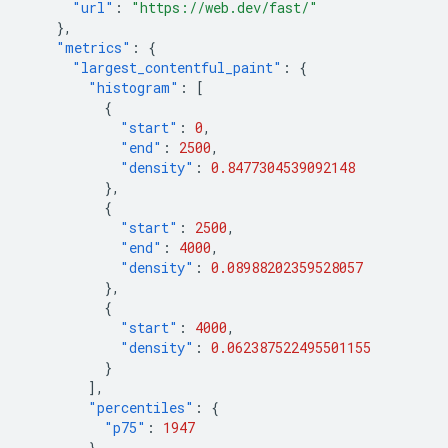
"url"
:
"https://web.dev/fast/"
},
"metrics"
:
{
"largest_contentful_paint"
:
{
"histogram"
:
[
{
"start"
:
0
,
"end"
:
2500
,
"density"
:
0.8477304539092148
},
{
"start"
:
2500
,
"end"
:
4000
,
"density"
:
0.08988202359528057
},
{
"start"
:
4000
,
"density"
:
0.062387522495501155
}
],
"percentiles"
:
{
"p75"
:
1947
}