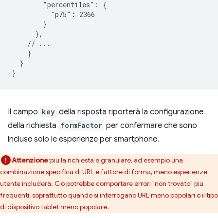
        "percentiles": {

          "p75": 2366

        }

      },

    // ...

    }

  }

Il campo
key
della risposta riporterà la configurazione
della richiesta
formFactor
per confermare che sono
incluse solo le esperienze per smartphone.
Attenzione
:più la richiesta è granulare, ad esempio una
combinazione specifica di URL e fattore di forma, meno esperienze
utente includerà. Ciò potrebbe comportare errori "non trovato" più
frequenti, soprattutto quando si interrogano URL meno popolari o il tipo
di dispositivo tablet meno popolare.