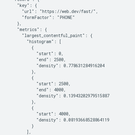
    "key": {

      "url": "https://web.dev/fast/",

      "formFactor": "PHONE"

    },

    "metrics": {

      "largest_contentful_paint": {

        "histogram": [

          {

            "start": 0,

            "end": 2500,

            "density": 0.778631284916204

          },

          {

            "start": 2500,

            "end": 4000,

            "density": 0.13943202979515887

          },

          {

            "start": 4000,

            "density": 0.08193668528864119

          }

        ],
