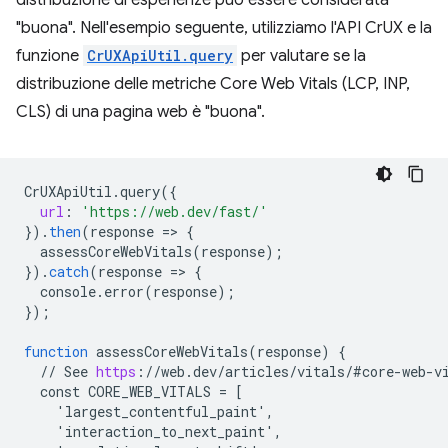
"buona". Nell'esempio seguente, utilizziamo l'API CrUX e la
funzione
CrUXApiUtil.query
per valutare se la
distribuzione delle metriche Core Web Vitals (LCP, INP,
CLS) di una pagina web è "buona".
CrUXApiUtil
.
query
(
{
url
:
'https://web.dev/fast/'
}
).
then
(
response
=
>
{
assessCoreWebVitals
(
response
);
}
).
catch
(
response
=
>
{
console
.
error
(
response
);
}
);
function
assessCoreWebVitals
(
response
)
{
//
See
https
:
//
web
.
dev
/
articles
/
vitals
/
#core
-
web
-
v
const
CORE_WEB_VITALS
=
[
    'largest_contentful_paint',
    'interaction_to_next_paint',