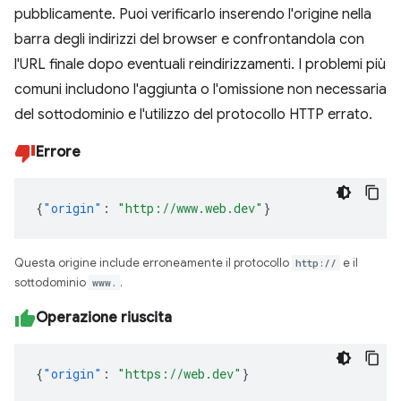
pubblicamente. Puoi verificarlo inserendo l'origine nella
barra degli indirizzi del browser e confrontandola con
l'URL finale dopo eventuali reindirizzamenti. I problemi più
comuni includono l'aggiunta o l'omissione non necessaria
del sottodominio e l'utilizzo del protocollo HTTP errato.
Errore
{
"origin"
:
"http://www.web.dev"
}
Questa origine include erroneamente il protocollo
http://
e il
sottodominio
www.
.
Operazione riuscita
{
"origin"
:
"https://web.dev"
}