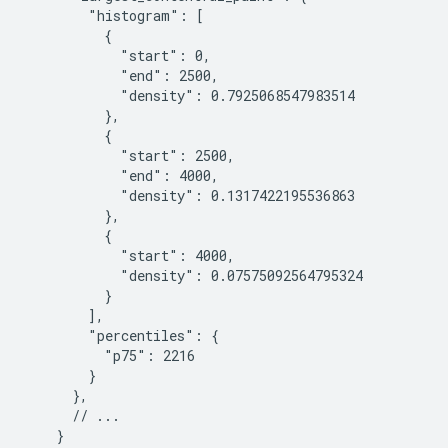
        "histogram": [

          {

            "start": 0,

            "end": 2500,

            "density": 0.7925068547983514

          },

          {

            "start": 2500,

            "end": 4000,

            "density": 0.1317422195536863

          },

          {

            "start": 4000,

            "density": 0.07575092564795324

          }

        ],

        "percentiles": {

          "p75": 2216

        }

      },

      // ...

    }
