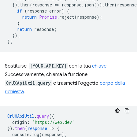
}).
then
(
response
=
>
response
.
json
()).
then
(
response
if
(
response
.
error
)
{
return
Promise
.
reject
(
response
);
}
return
response
;
});
};
Sostituisci
[YOUR_API_KEY]
con la tua
chiave
.
Successivamente, chiama la funzione
CrUXApiUtil.query
e trasmetti l'oggetto
corpo della
richiesta
.
CrUXApiUtil
.
query
(
{
origin
:
'https://web.dev'
}
)
.
then
(
response
=
>
{
console.log(response)
;