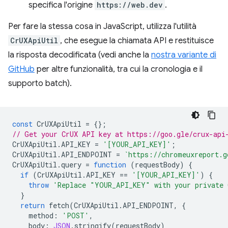
specifica l'origine
https://web.dev
.
Per fare la stessa cosa in JavaScript, utilizza l'utilità
CrUXApiUtil
, che esegue la chiamata API e restituisce
la risposta decodificata (vedi anche la
nostra variante di
GitHub
per altre funzionalità, tra cui la cronologia e il
supporto batch).
const
CrUXApiUtil
=
{};
// Get your CrUX API key at https://goo.gle/crux-api
CrUXApiUtil
.
API_KEY
=
'[YOUR_API_KEY]'
;
CrUXApiUtil
.
API_ENDPOINT
=
`https://chromeuxreport.g
CrUXApiUtil
.
query
=
function
(
requestBody
)
{
if
(
CrUXApiUtil
.
API_KEY
==
'[YOUR_API_KEY]'
)
{
throw
'Replace "YOUR_API_KEY" with your private 
}
return
fetch
(
CrUXApiUtil
.
API_ENDPOINT
,
{
method
:
'POST'
,
body
:
JSON
.
stringify
(
requestBody
)