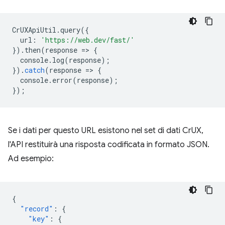
CrUXApiUtil
.
query
({
url
:
'https://web.dev/fast/'
}).
then
(
response
=
>
{
console
.
log
(
response
);
}).
catch
(
response
=
>
{
console
.
error
(
response
);
});
Se i dati per questo URL esistono nel set di dati CrUX,
l'API restituirà una risposta codificata in formato JSON.
Ad esempio:
{
"record"
:
{
"key"
:
{