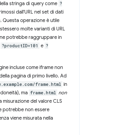
 della stringa di query come
?
imossi dall'URL nel set di dati
. Questa operazione è utile
istessero molte varianti di URL
zione potrebbe raggruppare in
i
?productID=101
e
?
agine incluse come iframe non
la pagina di primo livello. Ad
w.example.com/frame.html
in
 idoneità), ma
frame.html
non
la misurazione del valore CLS
e potrebbe non essere
enza viene misurata nella