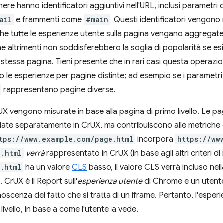
ere hanno identificatori aggiuntivi nell'URL, inclusi parametri
ail
e frammenti come
#main
. Questi identificatori vengono r
e tutte le esperienze utente sulla pagina vengano aggregate
he altrimenti non soddisferebbero la soglia di popolarità se es
a stessa pagina. Tieni presente che in rari casi questa opera
 le esperienze per pagine distinte; ad esempio se i parametr
rappresentano pagine diverse.
UX vengono misurate in base alla pagina di primo livello. Le p
te separatamente in CrUX, ma contribuiscono alle metriche del
tps://www.example.com/page.html
incorpora
https://ww
e.html
verrà
rappresentato in CrUX (in base agli altri criteri di
.html
ha un valore
CLS
basso, il valore CLS verrà incluso nel
. CrUX è il Report sull'
esperienza utente
di Chrome e un utent
cenza del fatto che si tratta di un iframe. Pertanto, l'esperi
livello, in base a come l'utente la vede.