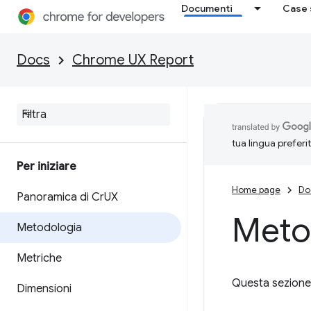
Documenti
Case 
Docs
Chrome UX Report
tua lingua preferi
Per iniziare
Home page
Do
Panoramica di Cr
UX
Meto
Metodologia
Metriche
Questa sezione 
Dimensioni