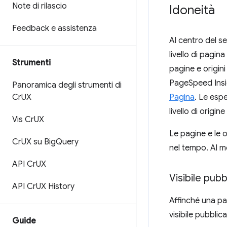
Note di rilascio
Idoneità
Feedback e assistenza
Al centro del s
livello di pagina
Strumenti
pagine e origini 
PageSpeed Insigh
Panoramica degli strumenti di
Cr
UX
Pagina
. Le esp
livello di origine
Vis Cr
UX
Le pagine e le 
Cr
UX su Big
Query
nel tempo. Al m
API Cr
UX
Visibile pub
API Cr
UX History
Affinché una pa
visibile pubbli
Guide