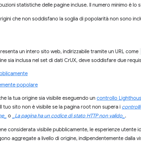
ribuzioni statistiche delle pagine incluse. Il numero minimo è lo 
rigini che non soddisfano la soglia di popolarità non sono incl
esenta un intero sito web, indirizzabile tramite un URL come
ine sia inclusa nel set di dati CrUX, deve soddisfare due requisi
ubblicamente
temente popolare
che la tua origine sia visibile eseguendo un
controllo Lighthou
l tuo sito non è visibile se la pagina root non supera i
controll
one_
o
_La pagina ha un codice di stato HTTP non valido_
.
iene considerata visibile pubblicamente, le esperienze utente i
gono aggregate a livello di origine, indipendentemente dalla visi