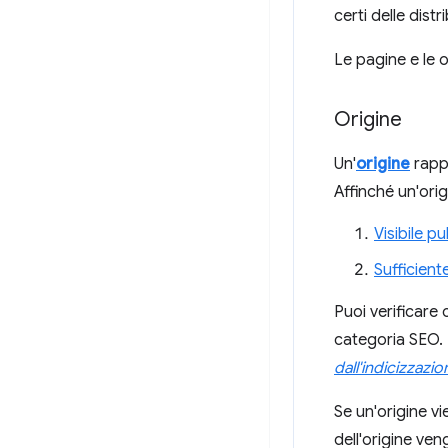
certi delle dist
Le pagine e le o
Origine
Un'
origine
rappr
Affinché un'orig
Visibile p
Sufficien
Puoi verificare 
categoria SEO. I
dall'indicizzazi
Se un'origine v
dell'origine ven