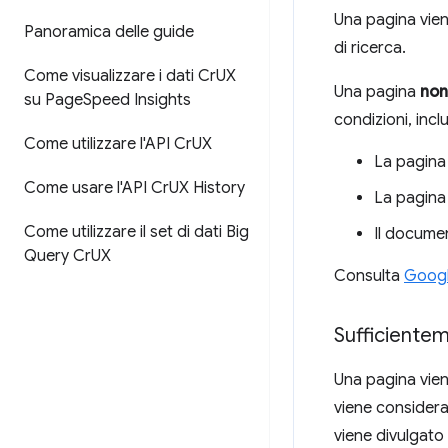
Una pagina vien
Panoramica delle guide
di ricerca.
Come visualizzare i dati Cr
UX
Una pagina
non
su Page
Speed Insights
condizioni, inclu
Come utilizzare l'API Cr
UX
La pagina
Come usare l'API Cr
UX History
La pagina
Come utilizzare il set di dati Big
Il docume
Query Cr
UX
Consulta
Googl
Sufficiente
Una pagina vien
viene considera
viene divulgato