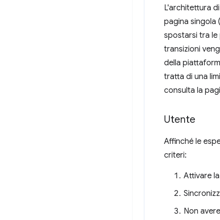
L'architettura 
pagina singola 
spostarsi tra l
transizioni ven
della piattaform
tratta di una li
consulta la pag
Utente
Affinché le esp
criteri:
Attivare l
Sincronizz
Non aver