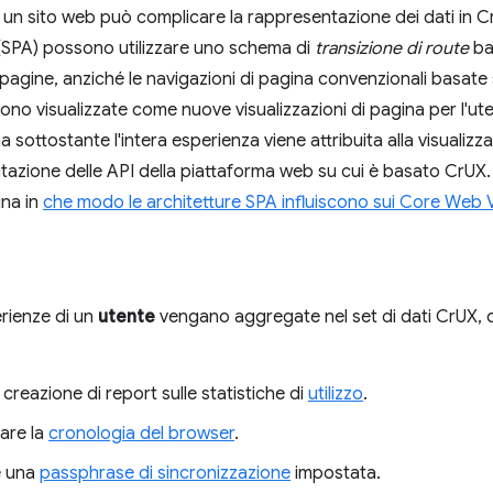
di un sito web può complicare la rappresentazione dei dati in 
(SPA) possono utilizzare uno schema di
transizione di route
ba
e pagine, anziché le navigazioni di pagina convenzionali basat
gono visualizzate come nuove visualizzazioni di pagina per l'u
a sottostante l'intera esperienza viene attribuita alla visualizzaz
mitazione delle API della piattaforma web su cui è basato CrUX. 
ina in
che modo le architetture SPA influiscono sui Core Web V
erienze di un
utente
vengano aggregate nel set di dati CrUX, 
a creazione di report sulle statistiche di
utilizzo
.
are la
cronologia del browser
.
e una
passphrase di sincronizzazione
impostata.