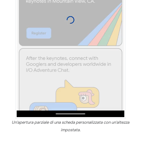
Un'apertura parziale di una scheda personalizzata con un'altezza
impostata.