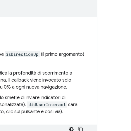
ove
isDirectionUp
(il primo argomento)
dica la profondità di scorrimento a
ina. Il callback viene invocato solo
 su 0% a ogni nuova navigazione.
 smette di inviare indicatori di
sonalizzata).
didUserInteract
sarà
, clic sul pulsante e così via).