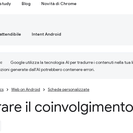
study
Blog
Novità di Chrome
attendibile
Intent Android
Google utilizza la tecnologia AI per tradurre i contenuti nella tua 
uzioni generate dall'AI potrebbero contenere errori.
cs
Web on Android
Schede personalizzate
are il coinvolgimento