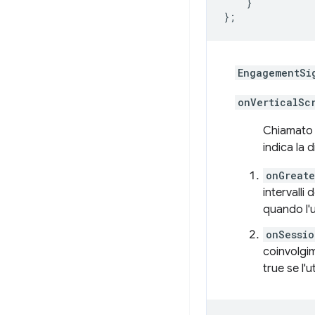
}
};
EngagementSi
onVerticalSc
Chiamato o
indica la d
onGreate
intervalli
quando l'u
onSessio
coinvolgi
true se l'