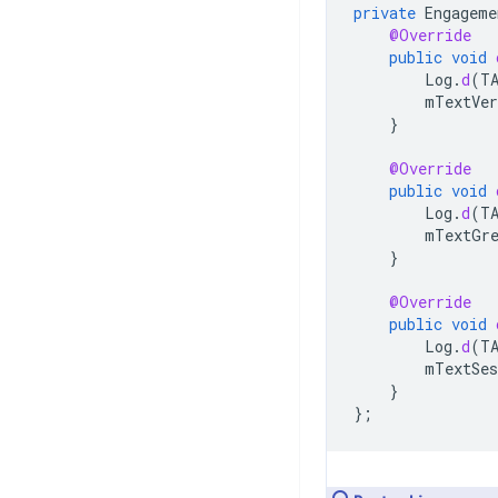
private
Engageme
@Override
public
void
Log
.
d
(
T
mTextVer
}
@Override
public
void
Log
.
d
(
T
mTextGre
}
@Override
public
void
Log
.
d
(
T
mTextSes
}
};