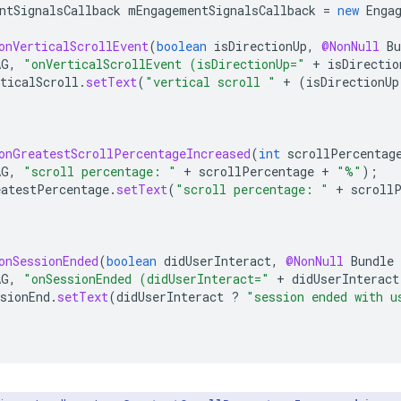
ntSignalsCallback
mEngagementSignalsCallback
=
new
Enga
onVerticalScrollEvent
(
boolean
isDirectionUp
,
@NonNull
Bu
AG
,
"onVerticalScrollEvent (isDirectionUp="
+
isDirectio
ticalScroll
.
setText
(
"vertical scroll "
+
(
isDirectionUp
onGreatestScrollPercentageIncreased
(
int
scrollPercentag
AG
,
"scroll percentage: "
+
scrollPercentage
+
"%"
);
atestPercentage
.
setText
(
"scroll percentage: "
+
scroll
onSessionEnded
(
boolean
didUserInteract
,
@NonNull
Bundle
AG
,
"onSessionEnded (didUserInteract="
+
didUserInteract
sionEnd
.
setText
(
didUserInteract
?
"session ended with u