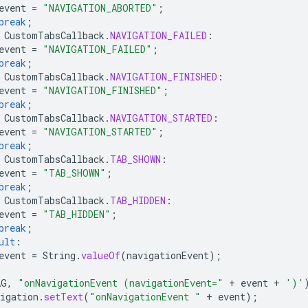
event
=
"NAVIGATION_ABORTED"
;
break
;
CustomTabsCallback
.
NAVIGATION_FAILED
:
event
=
"NAVIGATION_FAILED"
;
break
;
CustomTabsCallback
.
NAVIGATION_FINISHED
:
event
=
"NAVIGATION_FINISHED"
;
break
;
CustomTabsCallback
.
NAVIGATION_STARTED
:
event
=
"NAVIGATION_STARTED"
;
break
;
CustomTabsCallback
.
TAB_SHOWN
:
event
=
"TAB_SHOWN"
;
break
;
CustomTabsCallback
.
TAB_HIDDEN
:
event
=
"TAB_HIDDEN"
;
break
;
ult
:
event
=
String
.
valueOf
(
navigationEvent
);
AG
,
"onNavigationEvent (navigationEvent="
+
event
+
')'
igation
.
setText
(
"onNavigationEvent "
+
event
);