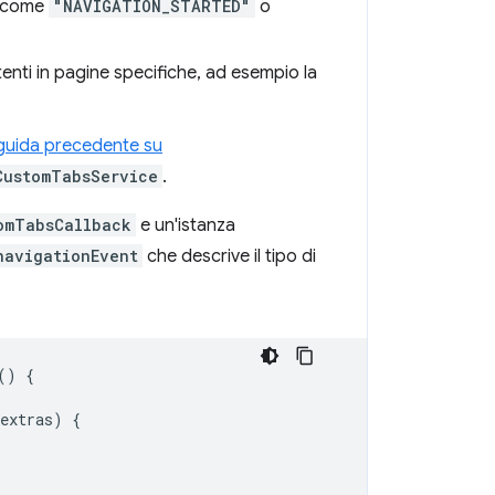
, come
"NAVIGATION_STARTED"
o
enti in pagine specifiche, ad esempio la
guida precedente su
CustomTabsService
.
omTabsCallback
e un'istanza
navigationEvent
che descrive il tipo di
()
{
extras
)
{