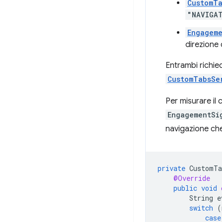
CustomT
"NAVIGAT
Engageme
direzione 
Entrambi richi
CustomTabsSe
Per misurare il 
EngagementSi
navigazione che 
private
CustomTa
@Override
public
void
String
e
switch
(
case