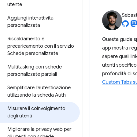
utente
Sebast
Aggiungi interattività
personalizzata
Riscaldamento e
Questa guida sp
precaricamento con il servizio
app mostra rego
Schede personalizzate
sapere quali lin
utenti specifico
Multitasking con schede
profondità di sc
personalizzate parziali
Custom Tabs s
Semplificare l'autenticazione
utilizzando la scheda Auth
Misurare il coinvolgimento
degli utenti
Migliorare la privacy web per
gli utenti con schede