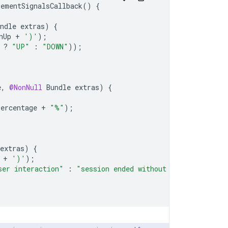
gementSignalsCallback
()
{
ndle
extras
)
{
nUp
+
')'
);
?
"UP️"
:
"DOWN"
));
e
,
@NonNull
Bundle
extras
)
{
Percentage
+
"%"
);
extras
)
{
+
')'
);
ser interaction"
:
"session ended without user interacti