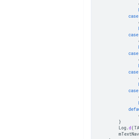
case
case
case
case
case
defa
}
Log
.
d
(
T
mTextNav