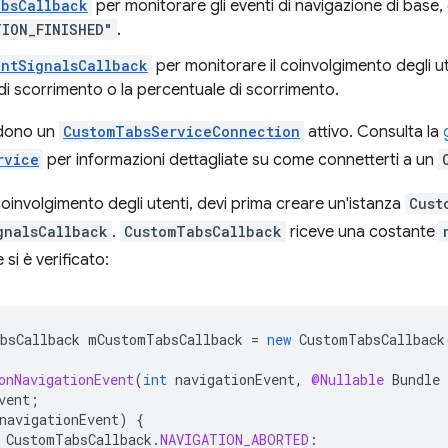
absCallback
per monitorare gli eventi di navigazione di base
ION_FINISHED"
.
ntSignalsCallback
per monitorare il coinvolgimento degli ut
di scorrimento o la percentuale di scorrimento.
edono un
CustomTabsServiceConnection
attivo. Consulta la
rvice
per informazioni dettagliate su come connetterti a un
coinvolgimento degli utenti, devi prima creare un'istanza
Cust
gnalsCallback
.
CustomTabsCallback
riceve una costante
si è verificato:
bsCallback
mCustomTabsCallback
=
new
CustomTabsCallback
onNavigationEvent
(
int
navigationEvent
,
@Nullable
Bundle
vent
;
navigationEvent
)
{
CustomTabsCallback
.
NAVIGATION_ABORTED
: