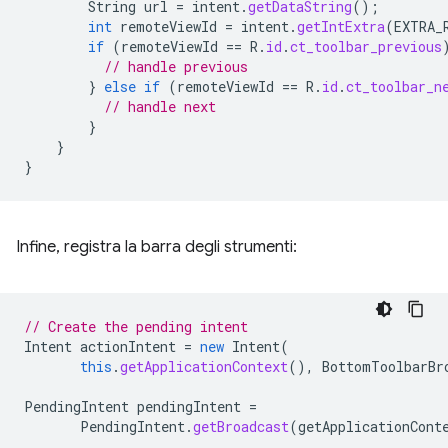
String
url
=
intent
.
getDataString
();
int
remoteViewId
=
intent
.
getIntExtra
(
EXTRA_
if
(
remoteViewId
==
R
.
id
.
ct_toolbar_previous
// handle previous
}
else
if
(
remoteViewId
==
R
.
id
.
ct_toolbar_n
// handle next
}
}
}
Infine, registra la barra degli strumenti:
// Create the pending intent
Intent
actionIntent
=
new
Intent
(
this
.
getApplicationContext
(),
BottomToolbarBr
PendingIntent
pendingIntent
=
PendingIntent
.
getBroadcast
(
getApplicationCont