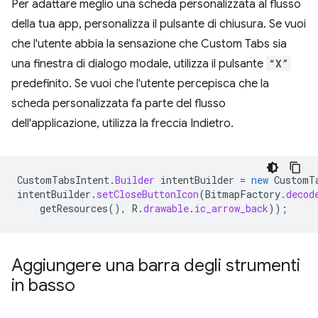
Per adattare meglio una scheda personalizzata al flusso
della tua app, personalizza il pulsante di chiusura. Se vuoi
che l'utente abbia la sensazione che Custom Tabs sia
una finestra di dialogo modale, utilizza il pulsante
“X”
predefinito. Se vuoi che l'utente percepisca che la
scheda personalizzata fa parte del flusso
dell'applicazione, utilizza la freccia Indietro.
CustomTabsIntent
.
Builder
intentBuilder
=
new
CustomT
intentBuilder
.
setCloseButtonIcon
(
BitmapFactory
.
decod
getResources
(),
R
.
drawable
.
ic_arrow_back
));
Aggiungere una barra degli strumenti
in basso