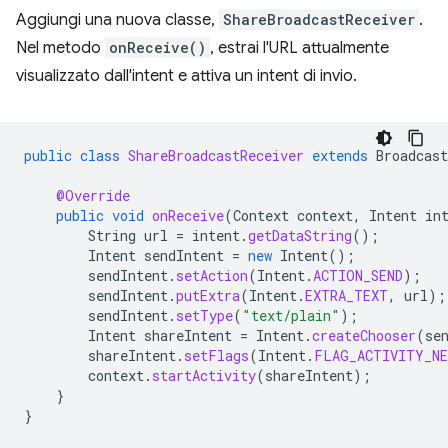
Aggiungi una nuova classe,
ShareBroadcastReceiver
.
Nel metodo
onReceive()
, estrai l'URL attualmente
visualizzato dall'intent e attiva un intent di invio.
public
class
ShareBroadcastReceiver
extends
Broadcast
@Override
public
void
onReceive
(
Context
context
,
Intent
in
String
url
=
intent
.
getDataString
();
Intent
sendIntent
=
new
Intent
();
sendIntent
.
setAction
(
Intent
.
ACTION_SEND
);
sendIntent
.
putExtra
(
Intent
.
EXTRA_TEXT
,
url
);
sendIntent
.
setType
(
"text/plain"
);
Intent
shareIntent
=
Intent
.
createChooser
(
se
shareIntent
.
setFlags
(
Intent
.
FLAG_ACTIVITY_NE
context
.
startActivity
(
shareIntent
);
}
}