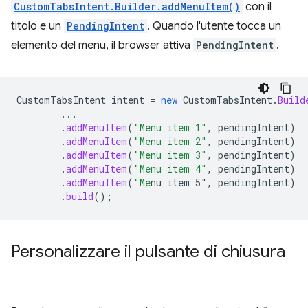
CustomTabsIntent.Builder.addMenuItem()
con il
titolo e un
PendingIntent
. Quando l'utente tocca un
elemento del menu, il browser attiva
PendingIntent
.
CustomTabsIntent
intent
=
new
CustomTabsIntent
.
Build
...
.
addMenuItem
(
"Menu item 1"
,
pendingIntent
)
.
addMenuItem
(
"Menu item 2"
,
pendingIntent
)
.
addMenuItem
(
"Menu item 3"
,
pendingIntent
)
.
addMenuItem
(
"Menu item 4"
,
pendingIntent
)
.
addMenuItem
(
"Me
nu item 5"
,
pendingIntent
)
.
build
();
Personalizzare il pulsante di chiusura