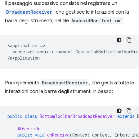
Il passaggio successivo consiste nel registrare un
BroadcastReceiver
, che gestisce le interazioni con la
barra degli strumenti, nel file
AndroidManifest.xml
:
<application
<receiver
android:name=".CustomTabBottomToolbarBro
/a>p
Poi implementa
BroadcastReceiver
, che gestirà tutte le
interazioni con la barra degli strumenti in basso:
public
class
BottomToolbarBroadcastReceiver
extends
@Override
public
void
onReceive
(
Context
context
,
Intent
in