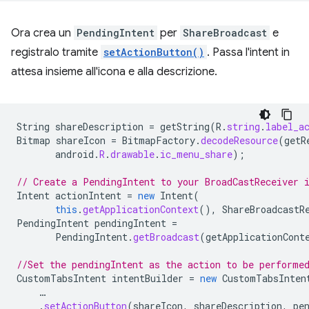
Ora crea un
PendingIntent
per
ShareBroadcast
e
registralo tramite
setActionButton()
. Passa l'intent in
attesa insieme all'icona e alla descrizione.
String
shareDescription
=
getString
(
R
.
string
.
label_a
Bitmap
shareIcon
=
BitmapFactory
.
decodeResource
(
getR
android
.
R
.
drawable
.
ic_menu_share
);
// Create a PendingIntent to your BroadCastReceiver 
Intent
actionIntent
=
new
Intent
(
this
.
getApplicationContext
(),
ShareBroadcastR
PendingIntent
pendingIntent
=
PendingIntent
.
getBroadcast
(
getApplicationCont
//Set the pendingIntent as the action to be performe
CustomTabsIntent
intentBuilder
=
new
CustomTabsInten
…
.
setActionButton
(
shareIcon
,
shareDescription
,
pe