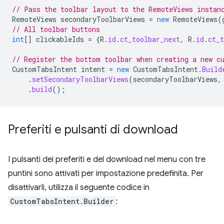
// Pass the toolbar layout to the RemoteViews instan
RemoteViews
secondaryToolbarViews
=
new
RemoteViews
(
// All toolbar buttons
int
[]
clickableIds
=
{
R
.
id
.
ct_toolbar_next
,
R
.
id
.
ct_t
// Register the bottom toolbar when creating a new c
CustomTabsIntent
intent
=
new
CustomTabsIntent
.
Build
.
setSecondaryToolbarViews
(
secondaryToolbarViews
,
.
build
();
Preferiti e pulsanti di download
I pulsanti dei preferiti e del download nel menu con tre
puntini sono attivati per impostazione predefinita. Per
disattivarli, utilizza il seguente codice in
CustomTabsIntent.Builder
: