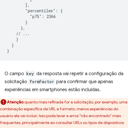
        ],

        "percentiles": {

          "p75": 2366

        }

      },

    // ...

    }

  }

O campo
key
da resposta vai repetir a configuração da
solicitação
formFactor
para confirmar que apenas
experiências em smartphones estão incluídas.
Atenção
:quanto mais refinada for a solicitação, por exemplo, uma
combinação específica de URL e formato, menos experiências do
usuário ela vai incluir. Isso pode levar a erros "não encontrado" mais
frequentes, principalmente ao consultar URLs ou tipos de dispositivos