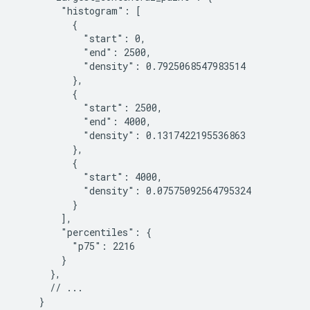
        "histogram": [

          {

            "start": 0,

            "end": 2500,

            "density": 0.7925068547983514

          },

          {

            "start": 2500,

            "end": 4000,

            "density": 0.1317422195536863

          },

          {

            "start": 4000,

            "density": 0.07575092564795324

          }

        ],

        "percentiles": {

          "p75": 2216

        }

      },

      // ...

    }
