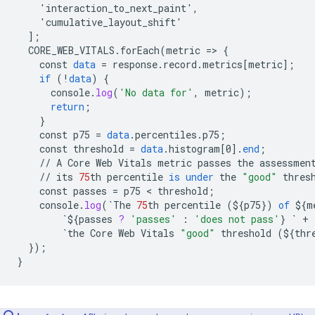
    'interaction_to_next_paint',
    'cumulative_layout_shift'
]
;
CORE_WEB_VITALS
.
forEach
(
metric
=
>
{
const
data
=
response
.
record
.
metrics
[
metric
]
;
if
(
!
data
)
{
console
.
log
(
'No data for'
,
metric
);
return
;
}
const
p75
=
data
.
percentiles
.
p75
;
const
threshold
=
data
.
histogram
[
0
]
.
end
;
//
A
Core
Web
Vitals
metric
passes
the
assessmen
//
its
75
th
percentile
is
under
the
"good"
thres
const
passes
=
p75
 < 
threshold
;
console
.
log
(
`
The
75
th
percentile
(
${
p75
}
)
of
${
m
`${
passes
?
'passes'
:
'does not pass'
}
`
+
`
the
Core
Web
Vitals
"good"
threshold
(
${
thr
}
);
}