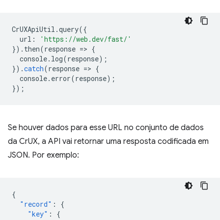
CrUXApiUtil
.
query
({
url
:
'https://web.dev/fast/'
}).
then
(
response
=
>
{
console
.
log
(
response
);
}).
catch
(
response
=
>
{
console
.
error
(
response
);
});
Se houver dados para esse URL no conjunto de dados
da CrUX, a API vai retornar uma resposta codificada em
JSON. Por exemplo:
{
"record"
:
{
"key"
:
{