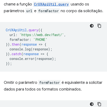
chame a função
CrUXApiUtil.query
usando os
parâmetros
url
e
formFactor
no corpo da solicitação.
CrUXApiUtil
.
query
(
{
url
:
'https://web.dev/fast/'
,
formFactor
:
'PHONE'
}
)
.
then
(
response
=
>
{
console.log(response)
;
}
)
.
catch
(
response
=
>
{
console.error(response)
;
}
);
Omitir o parâmetro
formFactor
é equivalente a solicitar
dados para todos os formatos combinados.