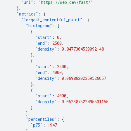
"url"
:
"https://web.dev/fast/"
},
"metrics"
:
{
"largest_contentful_paint"
:
{
"histogram"
:
[
{
"start"
:
0
,
"end"
:
2500
,
"density"
:
0.8477304539092148
},
{
"start"
:
2500
,
"end"
:
4000
,
"density"
:
0.08988202359528057
},
{
"start"
:
4000
,
"density"
:
0.062387522495501155
}
],
"percentiles"
:
{
"p75"
:
1947
}