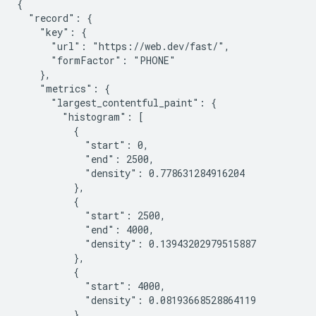
{

  "record": {

    "key": {

      "url": "https://web.dev/fast/",

      "formFactor": "PHONE"

    },

    "metrics": {

      "largest_contentful_paint": {

        "histogram": [

          {

            "start": 0,

            "end": 2500,

            "density": 0.778631284916204

          },

          {

            "start": 2500,

            "end": 4000,

            "density": 0.13943202979515887

          },

          {

            "start": 4000,

            "density": 0.08193668528864119

          }
