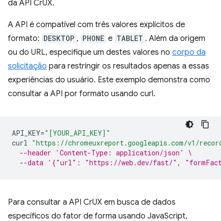
da API CrUX.
A API é compatível com três valores explícitos de
formato:
DESKTOP
,
PHONE
e
TABLET
. Além da origem
ou do URL, especifique um destes valores no
corpo da
solicitação
para restringir os resultados apenas a essas
experiências do usuário. Este exemplo demonstra como
consultar a API por formato usando curl.
API_KEY
=
"[YOUR_API_KEY]"
curl
"https://chromeuxreport.googleapis.com/v1/recor
--header 'Content-Type: application/json' \
--data '{"url": "https://web.dev/fast/", "formFac
Para consultar a API CrUX em busca de dados
específicos do fator de forma usando JavaScript,