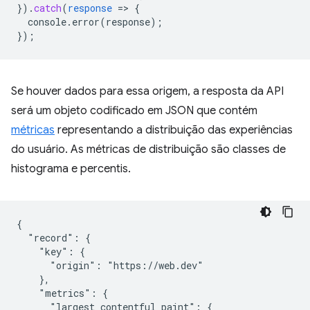
}
)
.
catch
(
response
=
>
{
console.error(response)
;
}
);
Se houver dados para essa origem, a resposta da API
será um objeto codificado em JSON que contém
métricas
representando a distribuição das experiências
do usuário. As métricas de distribuição são classes de
histograma e percentis.
{

  "record": {

    "key": {

      "origin": "https://web.dev"

    },

    "metrics": {

      "largest_contentful_paint": {
