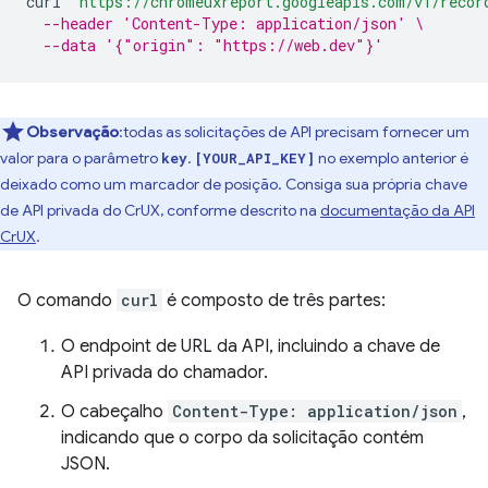
curl
"https://chromeuxreport.googleapis.com/v1/recor
--header 'Content-Type: application/json' \
--data '{"origin": "https://web.dev"}'
Observação
:todas as solicitações de API precisam fornecer um
valor para o parâmetro
.
no exemplo anterior é
key
[YOUR_API_KEY]
deixado como um marcador de posição. Consiga sua própria chave
de API privada do CrUX, conforme descrito na
documentação da API
CrUX
.
O comando
curl
é composto de três partes:
O endpoint de URL da API, incluindo a chave de
API privada do chamador.
O cabeçalho
Content-Type: application/json
,
indicando que o corpo da solicitação contém
JSON.