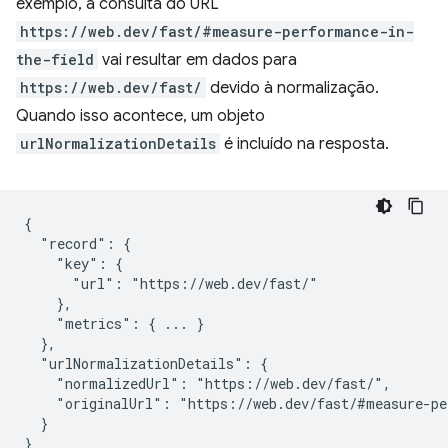
exemplo, a consulta do URL
https://web.dev/fast/#measure-performance-in-
the-field
vai resultar em dados para
https://web.dev/fast/
devido à normalização.
Quando isso acontece, um objeto
urlNormalizationDetails
é incluído na resposta.
{

  "record": {

    "key": {

      "url": "https://web.dev/fast/"

    },

    "metrics": { ... }

  },

  "urlNormalizationDetails": {

    "normalizedUrl": "https://web.dev/fast/",

    "originalUrl": "https://web.dev/fast/#measure-pe
  }
