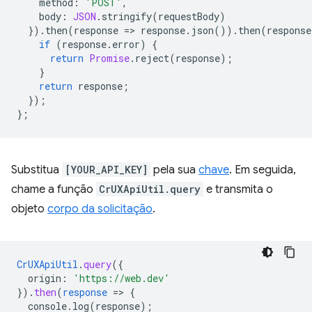
method
:
'POST'
,
body
:
JSON
.
stringify
(
requestBody
)
}).
then
(
response
=
>
response
.
json
()).
then
(
response
if
(
response
.
error
)
{
return
Promise
.
reject
(
response
);
}
return
response
;
});
};
Substitua
[YOUR_API_KEY]
pela sua
chave
. Em seguida,
chame a função
CrUXApiUtil.query
e transmita o
objeto
corpo da solicitação
.
CrUXApiUtil
.
query
(
{
origin
:
'https://web.dev'
}
)
.
then
(
response
=
>
{
console.log(response)
;