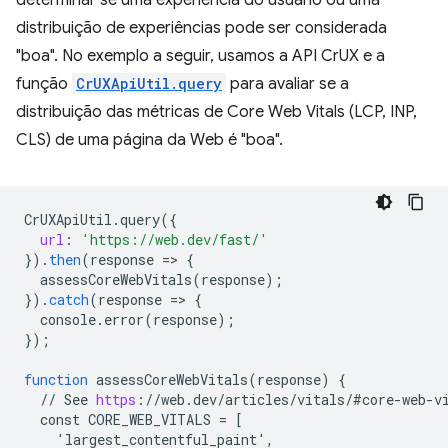
distribuição de experiências pode ser considerada
"boa". No exemplo a seguir, usamos a API CrUX e a
função
CrUXApiUtil.query
para avaliar se a
distribuição das métricas de Core Web Vitals (LCP, INP,
CLS) de uma página da Web é "boa".
CrUXApiUtil
.
query
(
{
url
:
'https://web.dev/fast/'
}
).
then
(
response
=
>
{
assessCoreWebVitals
(
response
);
}
).
catch
(
response
=
>
{
console
.
error
(
response
);
}
);
function
assessCoreWebVitals
(
response
)
{
//
See
https
:
//
web
.
dev
/
articles
/
vitals
/
#core
-
web
-
v
const
CORE_WEB_VITALS
=
[
    'largest_contentful_paint',