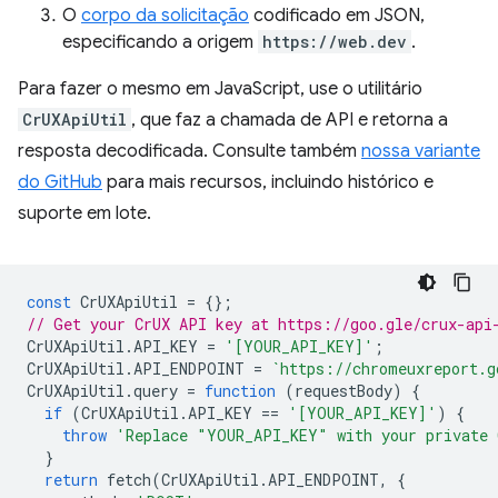
O
corpo da solicitação
codificado em JSON,
especificando a origem
https://web.dev
.
Para fazer o mesmo em JavaScript, use o utilitário
CrUXApiUtil
, que faz a chamada de API e retorna a
resposta decodificada. Consulte também
nossa variante
do GitHub
para mais recursos, incluindo histórico e
suporte em lote.
const
CrUXApiUtil
=
{};
// Get your CrUX API key at https://goo.gle/crux-api
CrUXApiUtil
.
API_KEY
=
'[YOUR_API_KEY]'
;
CrUXApiUtil
.
API_ENDPOINT
=
`https://chromeuxreport.g
CrUXApiUtil
.
query
=
function
(
requestBody
)
{
if
(
CrUXApiUtil
.
API_KEY
==
'[YOUR_API_KEY]'
)
{
throw
'Replace "YOUR_API_KEY" with your private 
}
return
fetch
(
CrUXApiUtil
.
API_ENDPOINT
,
{