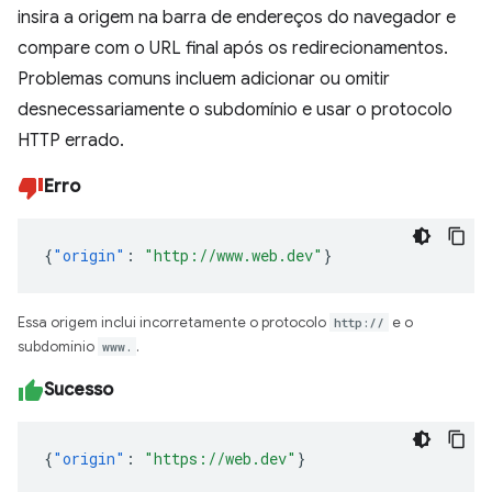
insira a origem na barra de endereços do navegador e
compare com o URL final após os redirecionamentos.
Problemas comuns incluem adicionar ou omitir
desnecessariamente o subdomínio e usar o protocolo
HTTP errado.
Erro
{
"origin"
:
"http://www.web.dev"
}
Essa origem inclui incorretamente o protocolo
http://
e o
subdomínio
www.
.
Sucesso
{
"origin"
:
"https://web.dev"
}