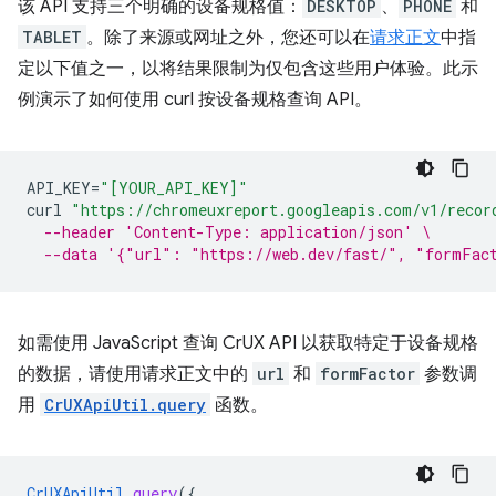
该 API 支持三个明确的设备规格值：
DESKTOP
、
PHONE
和
TABLET
。除了来源或网址之外，您还可以在
请求正文
中指
定以下值之一，以将结果限制为仅包含这些用户体验。此示
例演示了如何使用 curl 按设备规格查询 API。
API_KEY
=
"[YOUR_API_KEY]"
curl
"https://chromeuxreport.googleapis.com/v1/recor
--header 'Content-Type: application/json' \
--data '{"url": "https://web.dev/fast/", "formFac
如需使用 JavaScript 查询 CrUX API 以获取特定于设备规格
的数据，请使用请求正文中的
url
和
formFactor
参数调
用
CrUXApiUtil.query
函数。
CrUXApiUtil
.
query
(
{