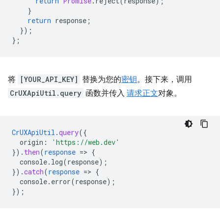
return
Promise
.
reject
(
response
);
}
return
response
;
});
};
将
[YOUR_API_KEY]
替换为您的
密钥
。接下来，调用
CrUXApiUtil.query
函数并传入
请求正文
对象。
CrUXApiUtil
.
query
(
{
origin
:
'https://web.dev'
}
)
.
then
(
response
=
>
{
console.log(response)
;
}
)
.
catch
(
response
=
>
{
console.error(response)
;
}
);