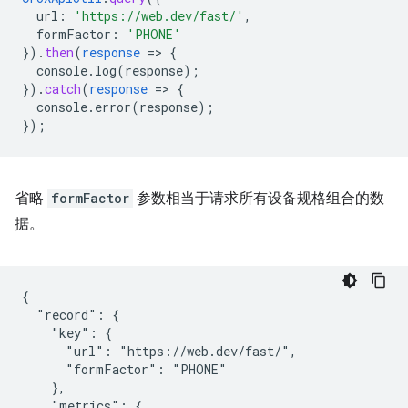
url
:
'https://web.dev/fast/'
,
formFactor
:
'PHONE'
}
)
.
then
(
response
=
>
{
console.log(response)
;
}
)
.
catch
(
response
=
>
{
console.error(response)
;
}
);
省略
formFactor
参数相当于请求所有设备规格组合的数
据。
{

  "record": {

    "key": {

      "url": "https://web.dev/fast/",

      "formFactor": "PHONE"

    },

    "metrics": {
