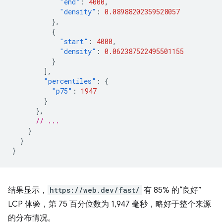
"end"
:
4000
,
"density"
:
0.08988202359528057
},
{
"start"
:
4000
,
"density"
:
0.062387522495501155
}
],
"percentiles"
:
{
"p75"
:
1947
}
},
// ...
}
}
}
结果显示，
https://web.dev/fast/
有 85% 的“良好”
LCP 体验，第 75 百分位数为 1,947 毫秒，略好于整个来源
的分布情况。