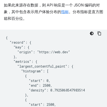
如果此来源存在数据，则 API 响应是一个 JSON 编码的对
象，其中包含表示用户体验分布的
指标
。分布指标是直方图
箱和百分位。
{

  "record": {

    "key": {

      "origin": "https://web.dev"

    },

    "metrics": {

      "largest_contentful_paint": {

        "histogram": [

          {

            "start": 0,

            "end": 2500,

            "density": 0.7925068547983514

          },

          {

            "start": 2500,
