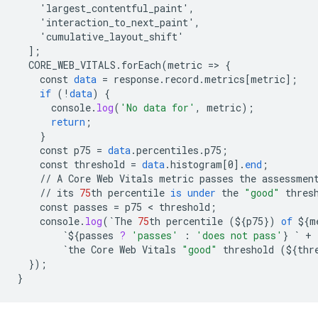
    'largest_contentful_paint',
    'interaction_to_next_paint',
    'cumulative_layout_shift'
]
;
CORE_WEB_VITALS
.
forEach
(
metric
=
>
{
const
data
=
response
.
record
.
metrics
[
metric
]
;
if
(
!
data
)
{
console
.
log
(
'No data for'
,
metric
);
return
;
}
const
p75
=
data
.
percentiles
.
p75
;
const
threshold
=
data
.
histogram
[
0
]
.
end
;
//
A
Core
Web
Vitals
metric
passes
the
assessmen
//
its
75
th
percentile
is
under
the
"good"
thres
const
passes
=
p75
 < 
threshold
;
console
.
log
(
`
The
75
th
percentile
(
${
p75
}
)
of
${
m
`${
passes
?
'passes'
:
'does not pass'
}
`
+
`
the
Core
Web
Vitals
"good"
threshold
(
${
thr
}
);
}