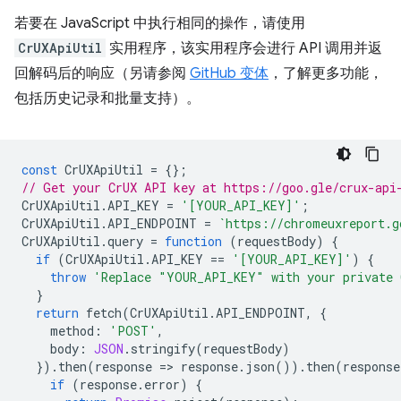
若要在 JavaScript 中执行相同的操作，请使用
CrUXApiUtil
实用程序，该实用程序会进行 API 调用并返
回解码后的响应（另请参阅
GitHub 变体
，了解更多功能，
包括历史记录和批量支持）。
const
CrUXApiUtil
=
{};
// Get your CrUX API key at https://goo.gle/crux-api
CrUXApiUtil
.
API_KEY
=
'[YOUR_API_KEY]'
;
CrUXApiUtil
.
API_ENDPOINT
=
`https://chromeuxreport.g
CrUXApiUtil
.
query
=
function
(
requestBody
)
{
if
(
CrUXApiUtil
.
API_KEY
==
'[YOUR_API_KEY]'
)
{
throw
'Replace "YOUR_API_KEY" with your private 
}
return
fetch
(
CrUXApiUtil
.
API_ENDPOINT
,
{
method
:
'POST'
,
body
:
JSON
.
stringify
(
requestBody
)
}).
then
(
response
=
>
response
.
json
()).
then
(
response
if
(
response
.
error
)
{