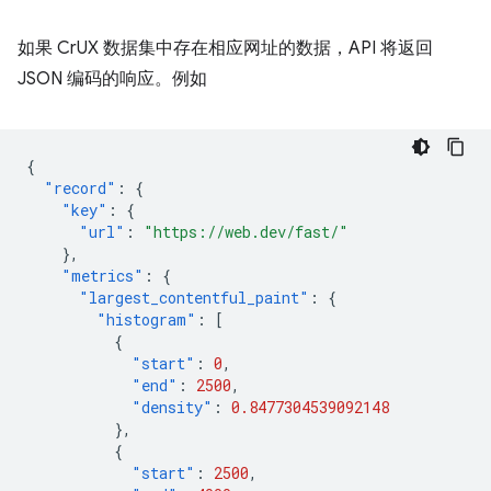
如果 CrUX 数据集中存在相应网址的数据，API 将返回
JSON 编码的响应。例如
{
"record"
:
{
"key"
:
{
"url"
:
"https://web.dev/fast/"
},
"metrics"
:
{
"largest_contentful_paint"
:
{
"histogram"
:
[
{
"start"
:
0
,
"end"
:
2500
,
"density"
:
0.8477304539092148
},
{
"start"
:
2500
,