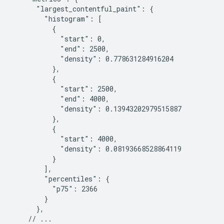
      "largest_contentful_paint": {

        "histogram": [

          {

            "start": 0,

            "end": 2500,

            "density": 0.778631284916204

          },

          {

            "start": 2500,

            "end": 4000,

            "density": 0.13943202979515887

          },

          {

            "start": 4000,

            "density": 0.08193668528864119

          }

        ],

        "percentiles": {

          "p75": 2366

        }

      },

    // ...
