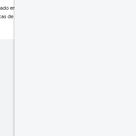
ficado em JSON que contém
as de distribuição são classes