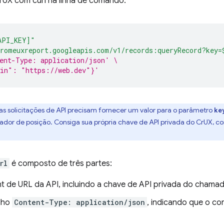
rUX com curl na linha de comando.
API_KEY]"
romeuxreport.googleapis.com/v1/records:queryRecord?key=
ent-Type: application/json' \
gin": "https://web.dev"}'
 as solicitações de API precisam fornecer um valor para o parâmetro
ke
or de posição. Consiga sua própria chave de API privada do CrUX, c
rl
é composto de três partes:
t de URL da API, incluindo a chave de API privada do chamad
lho
Content-Type: application/json
, indicando que o co