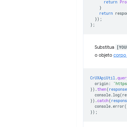
return
Pro
}
return
respo
});
};
Substitua
[YOU
o objeto
corpo 
CrUXApiUtil
.
quer
origin
:
'http
}
)
.
then
(
response
console.log(re
}
)
.
catch
(
respons
console.error(
}
);