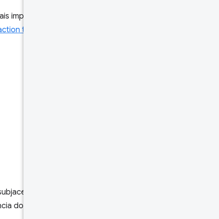
ais importantes, as
Core Web
action to Next Paint
(INP) e o
ubjacentes no nível da
ncia do usuário de uma origem