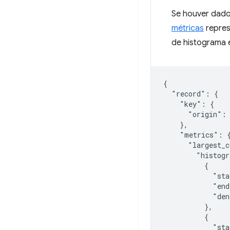
Se houver dado
métricas
repres
de histograma e
{

  "record": {

    "key": {

      "origin": 
    },

    "metrics": {
      "largest_c
        "histogr
          {

            "sta
            "end
            "den
          },

          {

            "sta