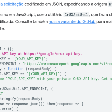
a solicitação
codificado em JSON, especificando a origem
h
smo em JavaScript, use o utilitário
CrUXApiUtil
, que faz a 
ificada. Consulte também
nossa variante do GitHub
para mais
te.
l
=
{};
 API key at https://goo.gle/crux-api-key.
KEY
=
'[YOUR_API_KEY]'
;
ENDPOINT
=
`https://chromeuxreport.googleapis.com/v1/re
y
=
function
(
requestBody
)
{
l
.
API_KEY
==
'[YOUR_API_KEY]'
)
{
ce "YOUR_API_KEY" with your private CrUX API key. Get a
rUXApiUtil
.
API_ENDPOINT
,
{
ST'
,
tringify
(
requestBody
)
se
=
>
response
.
json
()).
then
(
response
=
>
{
.
error
)
{