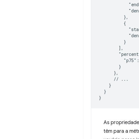
            "end
            "den
          },

          {

            "sta
            "den
          }

        ],

        "percent
          "p75":
        }

      },

      // ...

    }

  }

As propriedad
têm para a mét