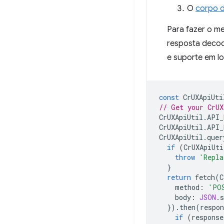
O
corpo d
Para fazer o me
resposta decod
e suporte em lo
const
CrUXApiUti
// Get your CrUX
CrUXApiUtil
.
API_
CrUXApiUtil
.
API_
CrUXApiUtil
.
quer
if
(
CrUXApiUti
throw
'Repla
}
return
fetch
(
C
method
:
'PO
body
:
JSON
.
s
}).
then
(
respon
if
(
response