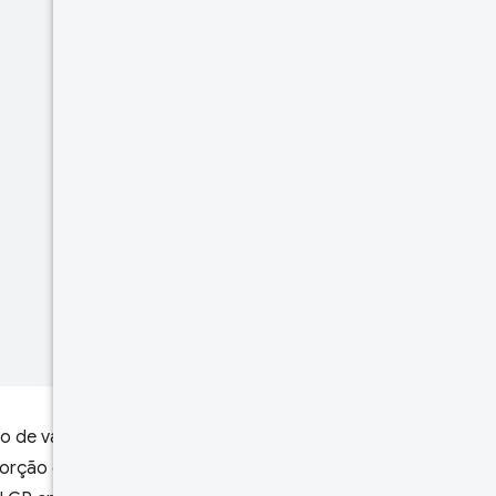
o de valores que os usuários
orção de experiências do