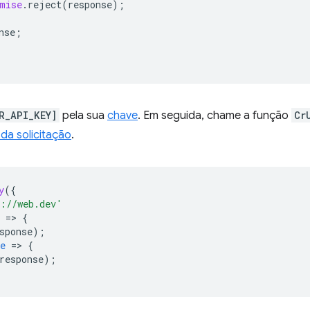
mise
.
reject
(
response
);
nse
;
R_API_KEY]
pela sua
chave
. Em seguida, chame a função
Cr
da solicitação
.
y
(
{
s://web.dev'
=
>
{
sponse)
;
e
=
>
{
response)
;