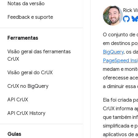
Notas da versão
Rick V
Feedback e suporte
O conjunto de
Ferramentas
em destinos po
Visão geral das ferramentas
BigQuery
, os 
Cr
UX
PageSpeed Insi
medam e monito
Visão geral do Cr
UX
oferecesse ace
Cr
UX no Big
Query
a diminuir essa
API Cr
UX
Ela foi criada
CrUX informa a
API Cr
UX History
que também in
simplificada e 
Guias
aplicativos de 