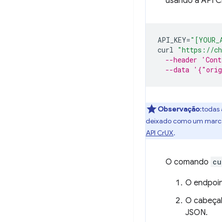
usando a API C
API_KEY
=
"[YOUR_
curl
"https://ch
--header 'Cont
--data '{"ori
Observação
:todas
deixado como um marcad
API CrUX
.
O comando
cu
O endpoin
O cabeça
JSON.