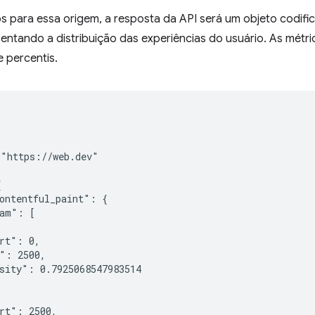
s para essa origem, a resposta da API será um objeto codi
entando a distribuição das experiências do usuário. As métric
 percentis.
"https://web.dev"



ontentful_paint": {

am": [

rt": 0,

": 2500,

sity": 0.7925068547983514

rt": 2500,
