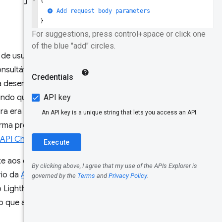
Dados de
URL de
consulta
Normalizaç
 de usuários reais do Chrome
ão de URL
sultáveis foi lançado no
a desenvolvedores, como o
Consultar
por formato
indo que os desenvolvedores
ora era uma ferramenta que
Avaliar a
rma programática. Para ajudar
performanc
API Chrome UX Report
.
e das Core
Web Vitals
te aos dados do CrUX. A API
rio da
API PageSpeed Insights
,
A seguir
 Lighthouse. A API CrUX é
 que a torna ideal para
Testar