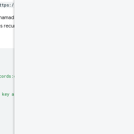
ttps://web.dev
.
chamada de API e retorna a
 recursos, incluindo histórico
cords:queryRecord?key=
${
CrUXApiUtil
.
API_KEY
}
`
;
 key at https://goo.gle/crux-api-key.'
;