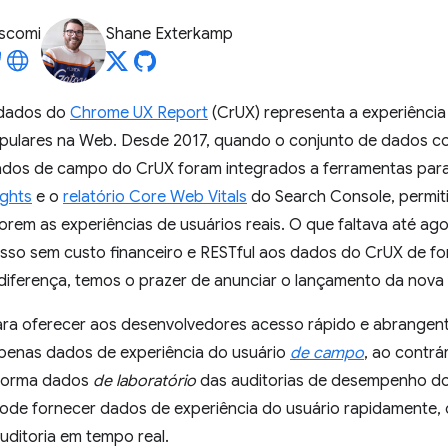
iscomi
Shane Exterkamp
 dados do
Chrome UX Report
(CrUX) representa a experiência
pulares na Web. Desde 2017, quando o conjunto de dados con
dados de campo do CrUX foram integrados a ferramentas par
ghts
e o
relatório Core Web Vitals
do Search Console, permit
rem as experiências de usuários reais. O que faltava até ag
sso sem custo financeiro e RESTful aos dados do CrUX de fo
 diferença, temos o prazer de anunciar o lançamento da nova
 para oferecer aos desenvolvedores acesso rápido e abrangen
penas dados de experiência do usuário
de campo
, ao contrá
forma dados
de laboratório
das auditorias de desempenho do
pode fornecer dados de experiência do usuário rapidamente, o
auditoria em tempo real.