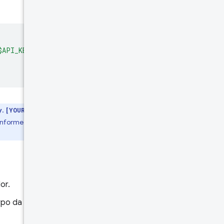
$API_KEY"
\
.
no exemplo anterior é
y
[YOUR_API_KEY]
onforme descrito na
documentação da
or.
rpo da solicitação contém