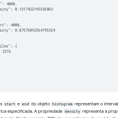
": 4000,

sity": 0.1317422195536863

rt": 4000,

sity": 0.07575092564795324

iles": {

 2216

es
start
e
end
do objeto
histogram
representam o interval
rica especificada. A propriedade
density
representa a prop