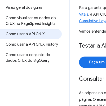
Visão geral dos guias
Para garantir 
Vitals
, a API Cr
Como visualizar os dados do
Cumulative Layo
Cr
UX no Page
Speed Insights
Vamos entender
Como usar a API Cr
UX
Como usar a API Cr
UX History
Testar a A
Como usar o conjunto de
dados Cr
UX do Big
Query
Faça um 
Consultar
As origens no 
página. O exem