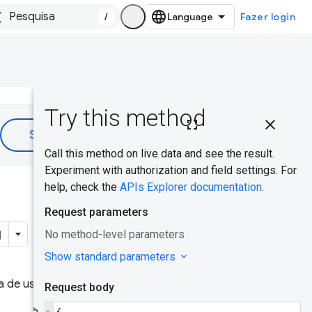
/
Fazer login
Nesta
página
Testar a API
nesta
Isso foi útil?
página
Consultar
dados de
origem
 de usuários reais em milhões
Erros