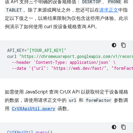
该 API 支持三个明确的设备规格值：
DESKTOP
、
PHONE
和
TABLET
。除了来源或网址之外，您还可以在
请求正文
中指
定以下值之一，以将结果限制为仅包含这些用户体验。此示
例演示了如何使用 curl 按设备规格查询 API。
API_KEY
=
"[YOUR_API_KEY]"
curl
"https://chromeuxreport.googleapis.com/v1/recor
--header 'Content-Type: application/json' \
--data '{"url": "https://web.dev/fast/", "formFac
如需使用 JavaScript 查询 CrUX API 以获取特定于设备规格
的数据，请使用请求正文中的
url
和
formFactor
参数调
用
CrUXApiUtil.query
函数。
CrUXApiUtil
.
query
(
{