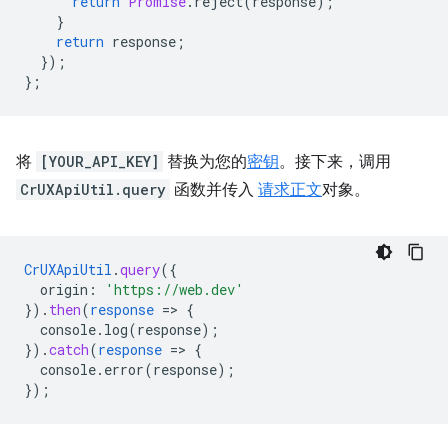
return
Promise
.
reject
(
response
);
}
return
response
;
});
};
将
[YOUR_API_KEY]
替换为您的
密钥
。接下来，调用
CrUXApiUtil.query
函数并传入
请求正文
对象。
CrUXApiUtil
.
query
(
{
origin
:
'https://web.dev'
}
)
.
then
(
response
=
>
{
console.log(response)
;
}
)
.
catch
(
response
=
>
{
console.error(response)
;
}
);