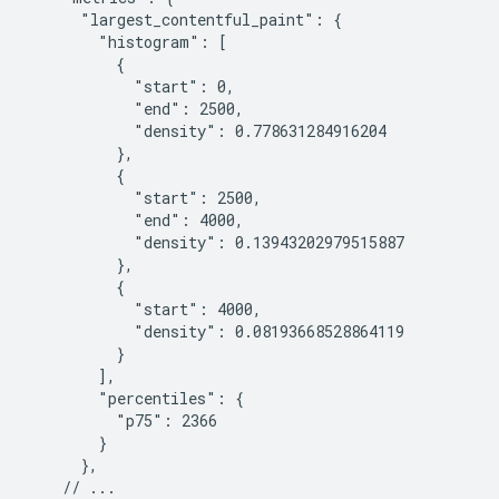
      "largest_contentful_paint": {

        "histogram": [

          {

            "start": 0,

            "end": 2500,

            "density": 0.778631284916204

          },

          {

            "start": 2500,

            "end": 4000,

            "density": 0.13943202979515887

          },

          {

            "start": 4000,

            "density": 0.08193668528864119

          }

        ],

        "percentiles": {

          "p75": 2366

        }

      },

    // ...
