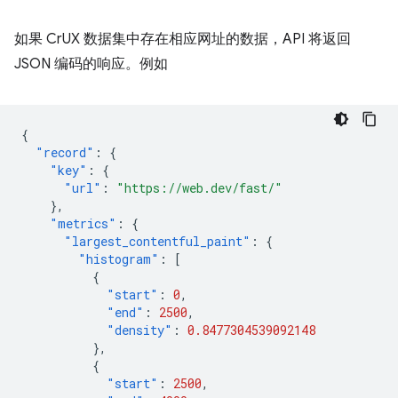
如果 CrUX 数据集中存在相应网址的数据，API 将返回
JSON 编码的响应。例如
{
"record"
:
{
"key"
:
{
"url"
:
"https://web.dev/fast/"
},
"metrics"
:
{
"largest_contentful_paint"
:
{
"histogram"
:
[
{
"start"
:
0
,
"end"
:
2500
,
"density"
:
0.8477304539092148
},
{
"start"
:
2500
,