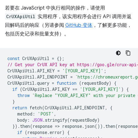
若要在 JavaScript 中执行相同的操作，请使用
CrUXApiUtil
实用程序，该实用程序会进行 API 调用并返
回解码后的响应（另请参阅
GitHub 变体
，了解更多功能，
包括历史记录和批量支持）。
const
CrUXApiUtil
=
{};
// Get your CrUX API key at https://goo.gle/crux-api
CrUXApiUtil
.
API_KEY
=
'[YOUR_API_KEY]'
;
CrUXApiUtil
.
API_ENDPOINT
=
`https://chromeuxreport.g
CrUXApiUtil
.
query
=
function
(
requestBody
)
{
if
(
CrUXApiUtil
.
API_KEY
==
'[YOUR_API_KEY]'
)
{
throw
'Replace "YOUR_API_KEY" with your private 
}
return
fetch
(
CrUXApiUtil
.
API_ENDPOINT
,
{
method
:
'POST'
,
body
:
JSON
.
stringify
(
requestBody
)
}).
then
(
response
=
>
response
.
json
()).
then
(
response
if
(
response
.
error
)
{