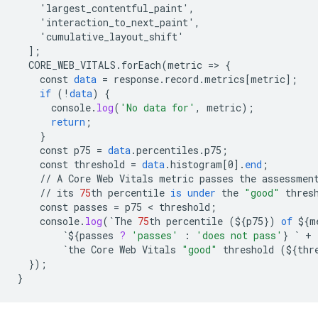
    'largest_contentful_paint',
    'interaction_to_next_paint',
    'cumulative_layout_shift'
]
;
CORE_WEB_VITALS
.
forEach
(
metric
=
>
{
const
data
=
response
.
record
.
metrics
[
metric
]
;
if
(
!
data
)
{
console
.
log
(
'No data for'
,
metric
);
return
;
}
const
p75
=
data
.
percentiles
.
p75
;
const
threshold
=
data
.
histogram
[
0
]
.
end
;
//
A
Core
Web
Vitals
metric
passes
the
assessmen
//
its
75
th
percentile
is
under
the
"good"
thres
const
passes
=
p75
 < 
threshold
;
console
.
log
(
`
The
75
th
percentile
(
${
p75
}
)
of
${
m
`${
passes
?
'passes'
:
'does not pass'
}
`
+
`
the
Core
Web
Vitals
"good"
threshold
(
${
thr
}
);
}