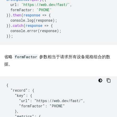
url
:
'https://web.dev/fast/'
,
formFactor
:
'PHONE'
}
)
.
then
(
response
=
>
{
console.log(response)
;
}
)
.
catch
(
response
=
>
{
console.error(response)
;
}
);
省略
formFactor
参数相当于请求所有设备规格组合的数
据。
{

  "record": {

    "key": {

      "url": "https://web.dev/fast/",

      "formFactor": "PHONE"

    },

    "metrics": {
