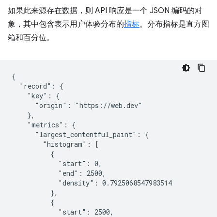
如果此来源存在数据，则 API 响应是一个 JSON 编码的对
象，其中包含表示用户体验分布的
指标
。分布指标是直方图
箱和百分位。
{

  "record": {

    "key": {

      "origin": "https://web.dev"

    },

    "metrics": {

      "largest_contentful_paint": {

        "histogram": [

          {

            "start": 0,

            "end": 2500,

            "density": 0.7925068547983514

          },

          {

            "start": 2500,
