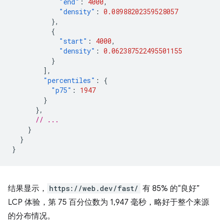
"end"
:
4000
,
"density"
:
0.08988202359528057
},
{
"start"
:
4000
,
"density"
:
0.062387522495501155
}
],
"percentiles"
:
{
"p75"
:
1947
}
},
// ...
}
}
}
结果显示，
https://web.dev/fast/
有 85% 的“良好”
LCP 体验，第 75 百分位数为 1,947 毫秒，略好于整个来源
的分布情况。