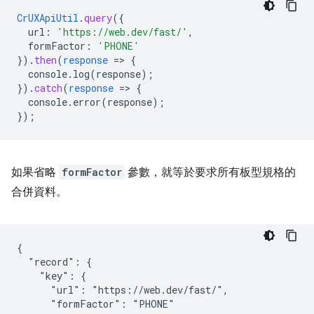
CrUXApiUtil
.
query
(
{
url
:
'https://web.dev/fast/'
,
formFactor
:
'PHONE'
}
)
.
then
(
response
=
>
{
console.log(response)
;
}
)
.
catch
(
response
=
>
{
console.error(response)
;
}
);
如果省略
formFactor
參數，就等於要求所有板型規格的
合併資料。
{

  "record": {

    "key": {

      "url": "https://web.dev/fast/",

      "formFactor": "PHONE"
