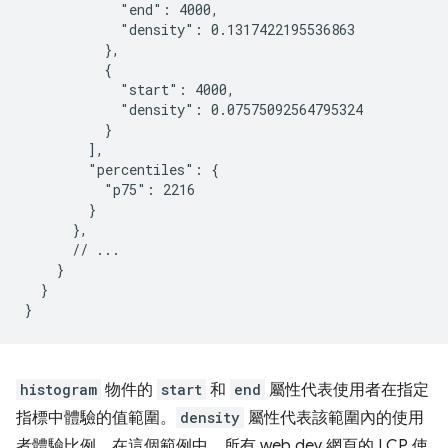
            "end": 4000,

            "density": 0.1317422195536863

          },

          {

            "start": 4000,

            "density": 0.07575092564795324

          }

        ],

        "percentiles": {

          "p75": 2216

        }

      },

      // ...

    }

  }

histogram
物件的
start
和
end
屬性代表使用者在指定
指標中體驗的值範圍。
density
屬性代表該範圍內的使用
者體驗比例。在這個範例中，所有 web.dev 網頁的 LCP 使