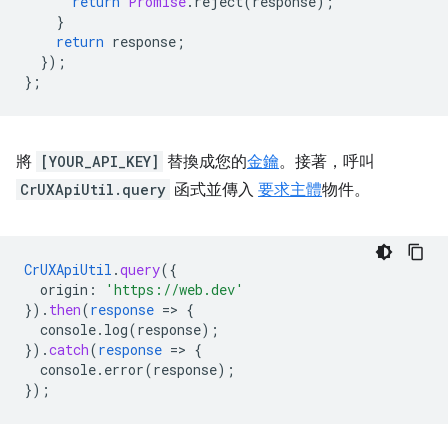
return
Promise
.
reject
(
response
);
}
return
response
;
});
};
將
[YOUR_API_KEY]
替換成您的
金鑰
。接著，呼叫
CrUXApiUtil.query
函式並傳入
要求主體
物件。
CrUXApiUtil
.
query
(
{
origin
:
'https://web.dev'
}
)
.
then
(
response
=
>
{
console.log(response)
;
}
)
.
catch
(
response
=
>
{
console.error(response)
;
}
);