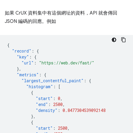
如果 CrUX 資料集中有這個網址的資料，API 就會傳回
JSON 編碼的回應。例如
{
"record"
:
{
"key"
:
{
"url"
:
"https://web.dev/fast/"
},
"metrics"
:
{
"largest_contentful_paint"
:
{
"histogram"
:
[
{
"start"
:
0
,
"end"
:
2500
,
"density"
:
0.8477304539092148
},
{
"start"
:
2500
,