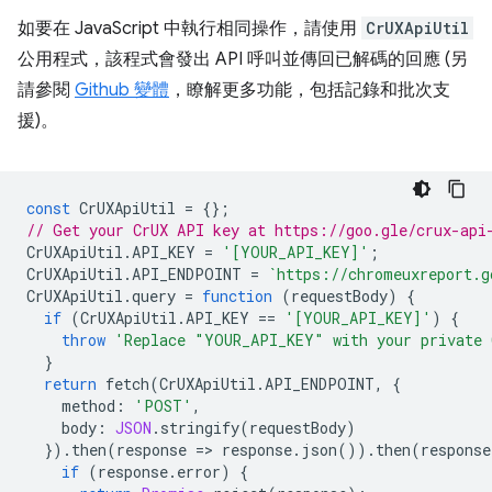
如要在 JavaScript 中執行相同操作，請使用
CrUXApiUtil
公用程式，該程式會發出 API 呼叫並傳回已解碼的回應 (另
請參閱
Github 變體
，瞭解更多功能，包括記錄和批次支
援)。
const
CrUXApiUtil
=
{};
// Get your CrUX API key at https://goo.gle/crux-api
CrUXApiUtil
.
API_KEY
=
'[YOUR_API_KEY]'
;
CrUXApiUtil
.
API_ENDPOINT
=
`https://chromeuxreport.g
CrUXApiUtil
.
query
=
function
(
requestBody
)
{
if
(
CrUXApiUtil
.
API_KEY
==
'[YOUR_API_KEY]'
)
{
throw
'Replace "YOUR_API_KEY" with your private 
}
return
fetch
(
CrUXApiUtil
.
API_ENDPOINT
,
{
method
:
'POST'
,
body
:
JSON
.
stringify
(
requestBody
)
}).
then
(
response
=
>
response
.
json
()).
then
(
response
if
(
response
.
error
)
{