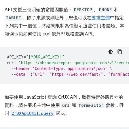
API 支援三種明確的窗體因數值：
DESKTOP
、
PHONE
和
TABLET
。除了來源或網址外，您也可以在
要求主體
中指定
下列其中一個值，將結果限制為僅顯示這些使用者體驗。本
範例示範如何使用 curl 依外型規格查詢 API。
API_KEY
=
"[YOUR_API_KEY]"
curl
"https://chromeuxreport.googleapis.com/v1/recor
--header 'Content-Type: application/json' \
--data '{"url": "https://web.dev/fast/", "formFac
如要使用 JavaScript 查詢 CrUX API，取得特定外觀尺寸的
資料，請在要求主體中使用
url
和
formFactor
參數，呼
叫
CrUXApiUtil.query
函式。