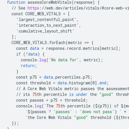
function
assessCoreWebVitals
(
response
)
{
//
See
https
:
//
web
.
dev
/
articles
/
vitals
/
#core
-
web
-
v
const
CORE_WEB_VITALS
=
[
    'largest_contentful_paint',
    'interaction_to_next_paint',
    'cumulative_layout_shift'
]
;
CORE_WEB_VITALS
.
forEach
(
metric
=
>
{
const
data
=
response
.
record
.
metrics
[
metric
]
;
if
(
!
data
)
{
console
.
log
(
'No data for'
,
metric
);
return
;
}
const
p75
=
data
.
percentiles
.
p75
;
const
threshold
=
data
.
histogram
[
0
]
.
end
;
//
A
Core
Web
Vitals
metric
passes
the
assessmen
//
its
75
th
percentile
is
under
the
"good"
thres
const
passes
=
p75
 < 
threshold
;
console
.
log
(
`
The
75
th
percentile
(
${
p75
}
)
of
${
m
`${
passes
?
'passes'
:
'does not pass'
}
`
+
`
the
Core
Web
Vitals
"good"
threshold
(
${
thr
}
);
}