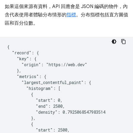
如果這個來源有資料，API 回應會是 JSON 編碼的物件，內
含代表使用者體驗分布情形的
指標
。分布指標包括直方圖值
區和百分位數。
{

  "record": {

    "key": {

      "origin": "https://web.dev"

    },

    "metrics": {

      "largest_contentful_paint": {

        "histogram": [

          {

            "start": 0,

            "end": 2500,

            "density": 0.7925068547983514

          },

          {

            "start": 2500,
