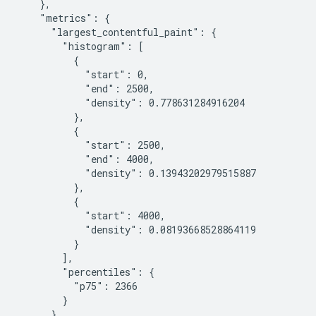
    },

    "metrics": {

      "largest_contentful_paint": {

        "histogram": [

          {

            "start": 0,

            "end": 2500,

            "density": 0.778631284916204

          },

          {

            "start": 2500,

            "end": 4000,

            "density": 0.13943202979515887

          },

          {

            "start": 4000,

            "density": 0.08193668528864119

          }

        ],

        "percentiles": {

          "p75": 2366

        }

      },
