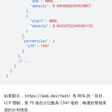
"end"
:
4000
,
"density"
:
0.08988202359528057
},
{
"start"
:
4000
,
"density"
:
0.062387522495501155
}
],
"percentiles"
:
{
"p75"
:
1947
}
},
// ...
}
}
}
結果顯示，
https://web.dev/fast/
有 85% 的「良好」
LCP 體驗，第 75 個百分位數為 1,947 毫秒，略優於整個來
源的分布情形。