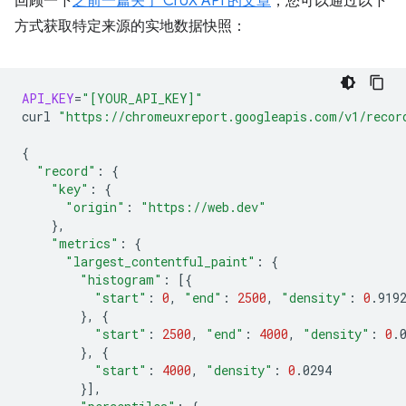
回顾一下
之前一篇关于 CrUX API 的文章
，您可以通过以下
方式获取特定来源的实地数据快照：
API_KEY
=
"[YOUR_API_KEY]"
curl
"https://chromeuxreport.googleapis.com/v1/recor
{
"record"
:
{
"key"
:
{
"origin"
:
"https://web.dev"
}
"metrics"
:
{
"largest_contentful_paint"
:
{
"histogram"
:
[{
"start"
:
0
,
"end"
:
2500
,
"density"
:
0
}
,
{
"start"
:
2500
,
"end"
:
4000
,
"density"
:
0
}
,
{
"start"
:
4000
,
"density"
:
0
}]