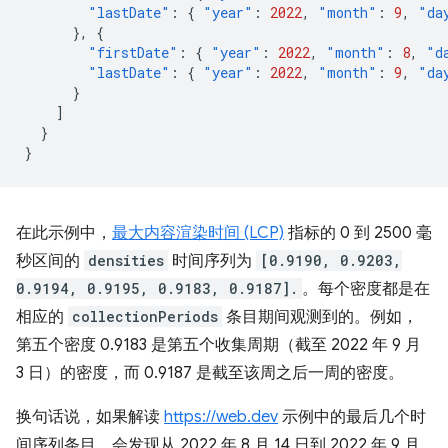
"lastDate"
:
{
"year"
:
2022
,
"month"
:
9
,
"da
},
{
"firstDate"
:
{
"year"
:
2022
,
"month"
:
8
,
"d
"lastDate"
:
{
"year"
:
2022
,
"month"
:
9
,
"da
}
]
}
}
在此示例中，
最大内容渲染时间 (LCP)
指标的 0 到 2500 毫
秒区间的
densities
时间序列为
[0.9190, 0.9203,
0.9194, 0.9195, 0.9183, 0.9187].
。每个密度都是在
相应的
collectionPeriods
条目期间观测到的。例如，
第五个密度 0.9183 是第五个收集周期（截至 2022 年 9 月
3 日）的密度，而 0.9187 是截至该周之后一周的密度。
换句话说，如果解读
https://web.dev
示例中的最后几个时
间序列条目，会发现从 2022 年 8 月 14 日到 2022 年 9 月