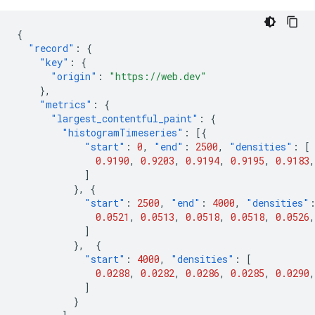
{
"record"
:
{
"key"
:
{
"origin"
:
"https://web.dev"
},
"metrics"
:
{
"largest_contentful_paint"
:
{
"histogramTimeseries"
:
[{
"start"
:
0
,
"end"
:
2500
,
"densities"
:
[
0.9190
,
0.9203
,
0.9194
,
0.9195
,
0.9183
,
]
},
{
"start"
:
2500
,
"end"
:
4000
,
"densities"
0.0521
,
0.0513
,
0.0518
,
0.0518
,
0.0526
,
]
},
{
"start"
:
4000
,
"densities"
:
[
0.0288
,
0.0282
,
0.0286
,
0.0285
,
0.0290
,
]
}