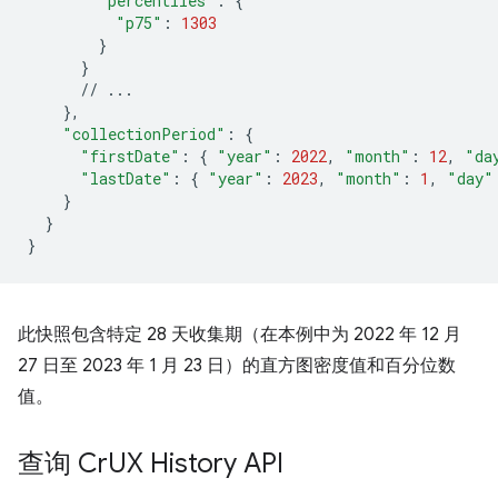
"percentiles"
:
{
"p75"
:
1303
}
}
//
}
"collectionPeriod"
:
{
"firstDate"
:
{
"year"
:
2022
,
"month"
:
12
,
"da
"lastDate"
:
{
"year"
:
2023
,
"month"
:
1
,
"day"
}
}
}
此快照包含特定 28 天收集期（在本例中为 2022 年 12 月
27 日至 2023 年 1 月 23 日）的直方图密度值和百分位数
值。
查询 Cr
UX History API