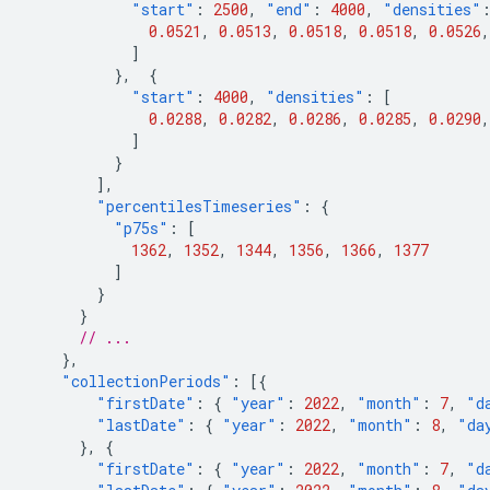
"start"
:
2500
,
"end"
:
4000
,
"densities"
0.0521
,
0.0513
,
0.0518
,
0.0518
,
0.0526
,
]
},
{
"start"
:
4000
,
"densities"
:
[
0.0288
,
0.0282
,
0.0286
,
0.0285
,
0.0290
,
]
}
],
"percentilesTimeseries"
:
{
"p75s"
:
[
1362
,
1352
,
1344
,
1356
,
1366
,
1377
]
}
}
// ...
},
"collectionPeriods"
:
[{
"firstDate"
:
{
"year"
:
2022
,
"month"
:
7
,
"d
"lastDate"
:
{
"year"
:
2022
,
"month"
:
8
,
"da
},
{
"firstDate"
:
{
"year"
:
2022
,
"month"
:
7
,
"d