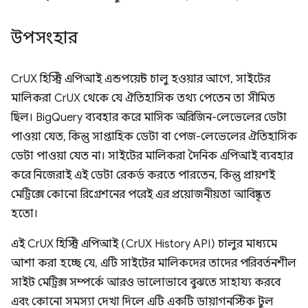
উপসংহার
CrUX হিস্ট্রি এপিআই এন্ডপয়েন্ট চালু হওয়ার আগে, সাইটের
মালিকরা CrUX থেকে যে ঐতিহাসিক তথ্য পেতেন তা সীমিত
ছিল। BigQuery ব্যবহার করে মাসিক অরিজিন-লেভেলের ডেটা
পাওয়া যেত, কিন্তু সাপ্তাহিক ডেটা বা পেজ-লেভেলের ঐতিহাসিক
ডেটা পাওয়া যেত না। সাইটের মালিকরা দৈনিক এপিআই ব্যবহার
করে নিজেরাই এই ডেটা রেকর্ড করতে পারতেন, কিন্তু প্রায়শই
মেট্রিক্সে কোনো রিগ্রেশনের পরেই এর প্রয়োজনীয়তা আবিষ্কৃত
হতো।
এই CrUX হিস্ট্রি এপিআই (CrUX History API) চালুর মাধ্যমে
আশা করা হচ্ছে যে, এটি সাইটের মালিকদের তাদের পরিবর্তনশীল
সাইট মেট্রিক্স সম্পর্কে আরও ভালোভাবে বুঝতে সাহায্য করবে
এবং কোনো সমস্যা দেখা দিলে এটি একটি ডায়াগনস্টিক টুল