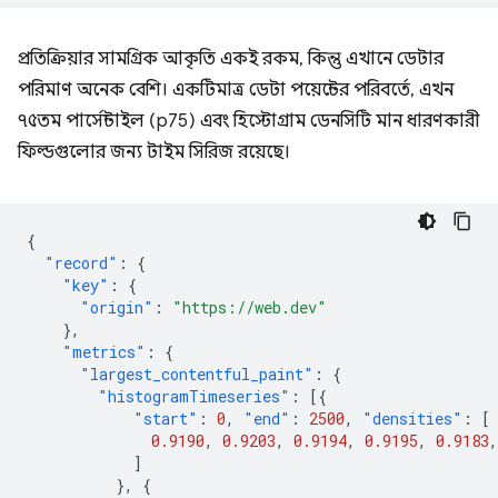
প্রতিক্রিয়ার সামগ্রিক আকৃতি একই রকম, কিন্তু এখানে ডেটার
পরিমাণ অনেক বেশি। একটিমাত্র ডেটা পয়েন্টের পরিবর্তে, এখন
৭৫তম পার্সেন্টাইল (p75) এবং হিস্টোগ্রাম ডেনসিটি মান ধারণকারী
ফিল্ডগুলোর জন্য টাইম সিরিজ রয়েছে।
{
"record"
:
{
"key"
:
{
"origin"
:
"https://web.dev"
},
"metrics"
:
{
"largest_contentful_paint"
:
{
"histogramTimeseries"
:
[{
"start"
:
0
,
"end"
:
2500
,
"densities"
:
[
0.9190
,
0.9203
,
0.9194
,
0.9195
,
0.9183
,
]
},
{