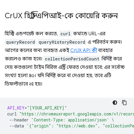
Cr
UX হিস্ট্রি এপিআই-কে কোয়েরি করুন
হিস্ট্রি এন্ডপয়েন্ট কল করতে,
curl
কমান্ডে URL-এর
queryRecord
queryHistoryRecord
এ পরিবর্তন করুন।
আগের কলের জন্য ব্যবহৃত একই
CrUX API কী
ব্যবহার
করলেও কাজ হবে।
collectionPeriodCount
নির্দিষ্ট করে
দেয় কতগুলো টাইম সিরিজ এন্ট্রি ফেরত দেওয়া হবে; এর সর্বোচ্চ
সংখ্যা হলো ৪০। যদি নির্দিষ্ট করে না দেওয়া হয়, তবে এটি
ডিফল্টভাবে ২৫ হয়।
API_KEY
=
"[YOUR_API_KEY]"
curl
"https://chromeuxreport.googleapis.com/v1/recor
--header
'Content-Type: application/json'
\
--data
'{"origin": "https://web.dev", "collectionP