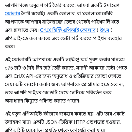
আপনি নিজে অনুরূপ চার্ট তৈরি করতে, আমরা একটি উদাহরণ
কোলাব
তৈরি করেছি। একটি কোলাব, বা 'কোলাবোরেটরি',
আপনাকে আপনার ব্রাউজারের ভেতর থেকেই পাইথন লিখতে
এবং চালাতে দেয়।
CrUX হিস্ট্রি এপিআই কোলাব
(
উৎস
)
এপিআই-তে কল করতে এবং ডেটা চার্ট করতে পাইথন ব্যবহার
করে।
এই কোলাবটি আপনাকে একটি সংক্ষিপ্ত ফর্ম পূরণ করার মাধ্যমে
p75 চার্ট ও ট্রাই-বিন চার্ট তৈরি করতে, সারণী আকারে ডেটা পেতে
এবং CrUX API-এর জন্য অনুরোধ ও প্রতিক্রিয়ার জোড়া দেখতে
দেয়। এটি ব্যবহার করার জন্য আপনাকে প্রোগ্রামার হতে হবে না,
তবে আপনি পাইথন কোডটি দেখে সেটিকে পরিবর্তন করে
অসাধারণ কিছুতে পরিণত করতে পারেন।
এই নতুন এপিআইটি কীভাবে ব্যবহার করতে হয়, এটি তার একটি
উদাহরণ মাত্র। একটি JSON-ভিত্তিক HTTP এন্ডপয়েন্ট হওয়ায়,
এপিআইটি যেকোনো প্রযুক্তি থেকে কোয়েরি করা যায়।