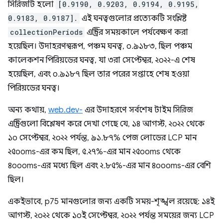
সিরিজটি হলো
[0.9190, 0.9203, 0.9194, 0.9195,
0.9183, 0.9187].
এই ঘনত্বগুলোর প্রত্যেকটি সংশ্লিষ্ট
collectionPeriods
এন্ট্রির সময়কালে পর্যবেক্ষণ করা
হয়েছিল। উদাহরণস্বরূপ, পঞ্চম ঘনত্ব, ০.৯১৮৩, ছিল পঞ্চম
কালেকশন পিরিয়ডের ঘনত্ব, যা ৩রা সেপ্টেম্বর, ২০২২-এ শেষ
হয়েছিল, এবং ০.৯১৮৭ ছিল তার পরের সপ্তাহে শেষ হওয়া
পিরিয়ডের ঘনত্ব।
অন্য কথায়,
web.dev-
এর উদাহরণে সর্বশেষ টাইম সিরিজ
এন্ট্রিগুলো বিশ্লেষণ করে দেখা গেছে যে, ১৪ আগস্ট, ২০২২ থেকে
১০ সেপ্টেম্বর, ২০২২ পর্যন্ত, ৯১.৮৭% পেজ লোডের LCP মান
২৫০০ms-এর কম ছিল, ৫.২৭%-এর মান ২৫০০ms থেকে
৪০০০ms-এর মধ্যে ছিল এবং ২.৮৫%-এর মান ৪০০০ms-এর বেশি
ছিল।
একইভাবে, p75 মানগুলোর জন্য একটি সময়-শৃঙ্খল রয়েছে: ১৪ই
আগস্ট, ২০২২ থেকে ১০ই সেপ্টেম্বর, ২০২২ পর্যন্ত সময়ের জন্য LCP