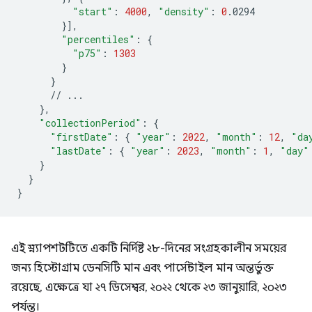
"start"
:
4000
,
"density"
:
0
}]
"percentiles"
:
{
"p75"
:
1303
}
}
//
}
"collectionPeriod"
:
{
"firstDate"
:
{
"year"
:
2022
,
"month"
:
12
,
"da
"lastDate"
:
{
"year"
:
2023
,
"month"
:
1
,
"day"
}
}
}
এই স্ন্যাপশটটিতে একটি নির্দিষ্ট ২৮-দিনের সংগ্রহকালীন সময়ের
জন্য হিস্টোগ্রাম ডেনসিটি মান এবং পার্সেন্টাইল মান অন্তর্ভুক্ত
রয়েছে, এক্ষেত্রে যা ২৭ ডিসেম্বর, ২০২২ থেকে ২৩ জানুয়ারি, ২০২৩
পর্যন্ত।