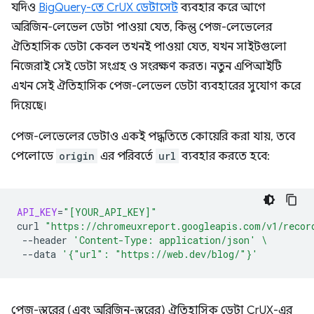
যদিও
BigQuery-তে CrUX ডেটাসেট
ব্যবহার করে আগে
অরিজিন-লেভেল ডেটা পাওয়া যেত, কিন্তু পেজ-লেভেলের
ঐতিহাসিক ডেটা কেবল তখনই পাওয়া যেত, যখন সাইটগুলো
নিজেরাই সেই ডেটা সংগ্রহ ও সংরক্ষণ করত। নতুন এপিআইটি
এখন সেই ঐতিহাসিক পেজ-লেভেল ডেটা ব্যবহারের সুযোগ করে
দিয়েছে।
পেজ-লেভেলের ডেটাও একই পদ্ধতিতে কোয়েরি করা যায়, তবে
পেলোডে
origin
এর পরিবর্তে
url
ব্যবহার করতে হবে:
API_KEY
=
"[YOUR_API_KEY]"
curl
"https://chromeuxreport.googleapis.com/v1/recor
--header
'Content-Type: application/json'
\
--data
'{"url": "https://web.dev/blog/"}'
পেজ-স্তরের (এবং অরিজিন-স্তরের) ঐতিহাসিক ডেটা CrUX-এর