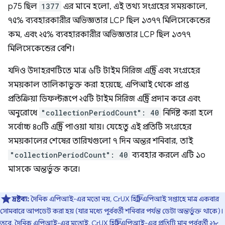
p75 ছিল
1377
এর মানে হলো, এই তথ্য সংগ্রহের সময়কালে,
৭৫% ব্যবহারকারীর অভিজ্ঞতার LCP ছিল ১৩৭৭ মিলিসেকেন্ডের
কম, এবং ২৫% ব্যবহারকারীর অভিজ্ঞতার LCP ছিল ১৩৭৭
মিলিসেকেন্ডের বেশি।
যদিও উদাহরণটিতে মাত্র ৬টি টাইম সিরিজ এন্ট্রি এবং সংগ্রহের
সময়কাল তালিকাভুক্ত করা হয়েছে, এপিআই থেকে প্রাপ্ত
প্রতিক্রিয়া ডিফল্টরূপে ২৫টি টাইম সিরিজ এন্ট্রি প্রদান করে এবং
অনুরোধে
"collectionPeriodCount": 40
নির্দিষ্ট করা হলে
সর্বোচ্চ ৪০টি এন্ট্রি পাওয়া যায়। যেহেতু এই প্রতিটি সংগ্রহের
সময়কালের শেষের তারিখগুলো ৭ দিন অন্তর শনিবার, তাই
"collectionPeriodCount": 40
ব্যবহার করলে এটি ১০
মাসকে অন্তর্ভুক্ত করে।
দ্রষ্টব্য:
দৈনিক এপিআই-এর মতো নয়, CrUX হিস্ট্রি এপিআই সপ্তাহে মাত্র একবার
সোমবারে আপডেট করা হয় (যার মধ্যে পূর্ববর্তী শনিবার পর্যন্ত ডেটা অন্তর্ভুক্ত থাকে)।
তবে, দৈনিক এপিআই-এর মতোই, CrUX হিস্ট্রি এপিআই-এর প্রতিটি মান পূর্ববর্তী ২৮