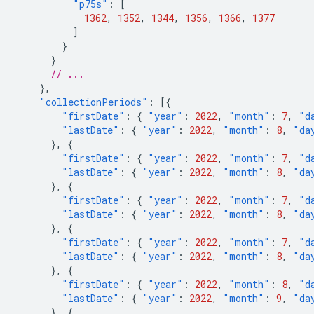
"p75s"
:
[
1362
,
1352
,
1344
,
1356
,
1366
,
1377
]
}
}
// ...
},
"collectionPeriods"
:
[{
"firstDate"
:
{
"year"
:
2022
,
"month"
:
7
,
"d
"lastDate"
:
{
"year"
:
2022
,
"month"
:
8
,
"da
},
{
"firstDate"
:
{
"year"
:
2022
,
"month"
:
7
,
"d
"lastDate"
:
{
"year"
:
2022
,
"month"
:
8
,
"da
},
{
"firstDate"
:
{
"year"
:
2022
,
"month"
:
7
,
"d
"lastDate"
:
{
"year"
:
2022
,
"month"
:
8
,
"da
},
{
"firstDate"
:
{
"year"
:
2022
,
"month"
:
7
,
"d
"lastDate"
:
{
"year"
:
2022
,
"month"
:
8
,
"da
},
{
"firstDate"
:
{
"year"
:
2022
,
"month"
:
8
,
"d
"lastDate"
:
{
"year"
:
2022
,
"month"
:
9
,
"da
},
{