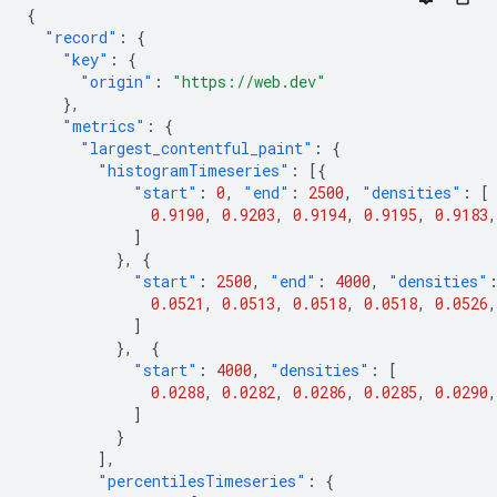
{
"record"
:
{
"key"
:
{
"origin"
:
"https://web.dev"
},
"metrics"
:
{
"largest_contentful_paint"
:
{
"histogramTimeseries"
:
[{
"start"
:
0
,
"end"
:
2500
,
"densities"
:
[
0.9190
,
0.9203
,
0.9194
,
0.9195
,
0.9183
,
]
},
{
"start"
:
2500
,
"end"
:
4000
,
"densities"
0.0521
,
0.0513
,
0.0518
,
0.0518
,
0.0526
,
]
},
{
"start"
:
4000
,
"densities"
:
[
0.0288
,
0.0282
,
0.0286
,
0.0285
,
0.0290
,
]
}
],
"percentilesTimeseries"
:
{