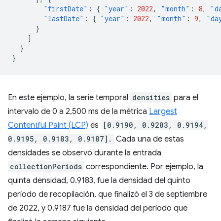
"firstDate"
:
{
"year"
:
2022
,
"month"
:
8
,
"d
"lastDate"
:
{
"year"
:
2022
,
"month"
:
9
,
"da
}
]
}
}
En este ejemplo, la serie temporal
densities
para el
intervalo de 0 a 2,500 ms de la métrica
Largest
Contentful Paint (LCP)
es
[0.9190, 0.9203, 0.9194,
0.9195, 0.9183, 0.9187].
Cada una de estas
densidades se observó durante la entrada
collectionPeriods
correspondiente. Por ejemplo, la
quinta densidad, 0.9183, fue la densidad del quinto
período de recopilación, que finalizó el 3 de septiembre
de 2022, y 0.9187 fue la densidad del período que