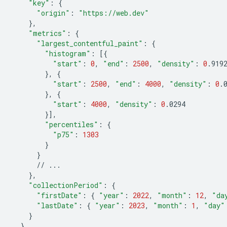
"key"
:
{
"origin"
:
"https://web.dev"
}
"metrics"
:
{
"largest_contentful_paint"
:
{
"histogram"
:
[{
"start"
:
0
,
"end"
:
2500
,
"density"
:
0
}
,
{
"start"
:
2500
,
"end"
:
4000
,
"density"
:
0
}
,
{
"start"
:
4000
,
"density"
:
0
}]
"percentiles"
:
{
"p75"
:
1303
}
}
//
}
"collectionPeriod"
:
{
"firstDate"
:
{
"year"
:
2022
,
"month"
:
12
,
"da
"lastDate"
:
{
"year"
:
2023
,
"month"
:
1
,
"day"
}
}