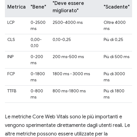
"Deve essere
Metrica
"Bene"
"Scadente"
migliorato"
LCP
0-2500
2500-4000 ms
Oltre 4000
ms
ms
CLS
0,00-
0,10-0,25
Più di 0,25
0,10
INP
0-200
200 ms-500 ms
Più di 500 ms
ms
FCP
0-1800
1800 ms - 3000 ms
Più di 3000
ms
ms
TTFB
0-800
800 ms-1800 ms
Più di 1800
ms
ms
Le metriche Core Web Vitals sono le più importanti e
vengono sperimentate direttamente dagli utenti reali. Le
altre metriche possono essere utilizzate per la