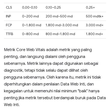
CLS
0,00-0,10
0,10–0,25
0,25+
INP
0–200 md
200 md–500 md
500 mdtk+
FCP
0–1.800 md
1.800 md–3.000 md
3.000 md+
TTFB
0–800 md
800 md–1.800 md
1.800 md+
Metrik Core Web Vitals adalah metrik yang paling
penting, dan langsung dialami oleh pengguna
sebenarnya. Metrik lainnya dapat digunakan sebagai
diagnostik, tetapi tidak selalu dapat dilihat oleh
pengguna sebenarnya. Oleh karena itu, metrik ini tidak
diperhitungkan dalam penilaian Data Web Inti, dan
kegagalan untuk memenuhi nilai minimum "baik" hanya
penting jika metrik tersebut berdampak buruk pada Data
Web Inti.