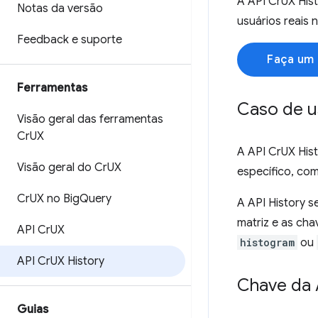
A API CrUX Hist
Notas da versão
usuários reais 
Feedback e suporte
Faça um 
Ferramentas
Caso de 
Visão geral das ferramentas
Cr
UX
A API CrUX Hist
Visão geral do Cr
UX
específico, co
Cr
UX no Big
Query
A API History 
matriz e as cha
API Cr
UX
histogram
ou
API Cr
UX History
Chave da 
Guias