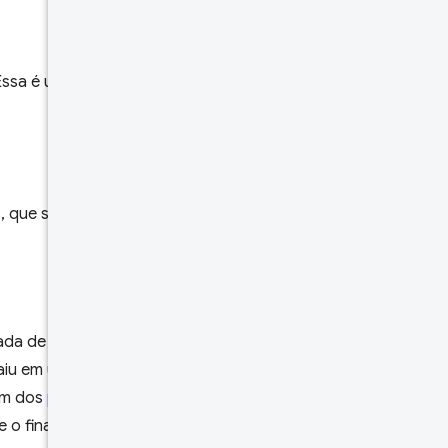
ssa é uma classe geral de
, que são histogramas,
da de série temporal
u em um intervalo,
em dos
períodos de coleta
 o final o período de coleta