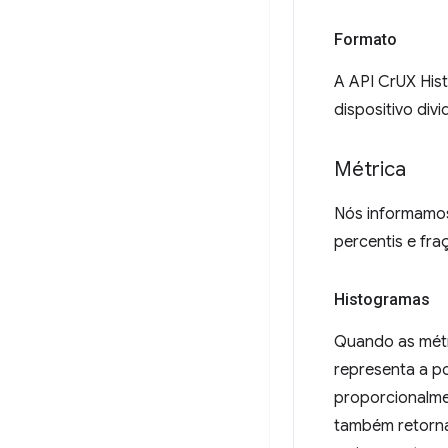
Formato
A API CrUX Hist
dispositivo div
Métrica
Nós informamos
percentis e fra
Histogramas
Quando as métr
representa a p
proporcionalme
também retornad