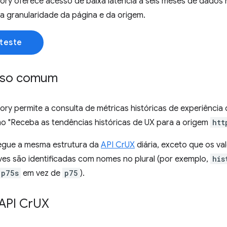
ory oferece acesso de baixa latência a seis meses de dados h
na granularidade da página e da origem.
teste
uso comum
ory permite a consulta de métricas históricas de experiência
mo "Receba as tendências históricas de UX para a origem
htt
segue a mesma estrutura da
API CrUX
diária, exceto que os v
ves são identificadas com nomes no plural (por exemplo,
his
p75s
em vez de
p75
).
API Cr
UX