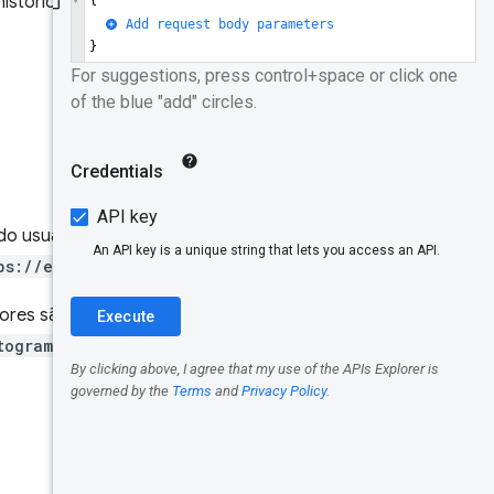
istóricos de experiência de
API
Modelo de
dados
Gravar
Identificad
ores
 do usuário para um URI
Origem
ps://example.com
".
URLs
alores são fornecidos em uma
togramTimeseries
em vez de
Dimensões
Métrica
Períodos
de coleta