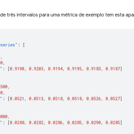
de três intervalos para uma métrica de exemplo tem esta apa
eseries"
:
[
0
,
00
,
"
:
[
0.9190
,
0.9203
,
0.9194
,
0.9195
,
0.9183
,
0.9187
]
2500
,
00
,
"
:
[
0.0521
,
0.0513
,
0.0518
,
0.0518
,
0.0526
,
0.0527
]
4000
,
"
:
[
0.0288
,
0.0282
,
0.0286
,
0.0285
,
0.0290
,
0.0285
]