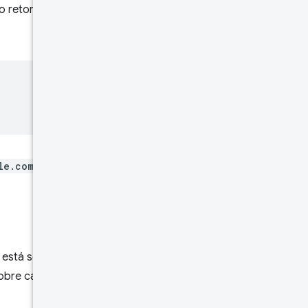
o retornados. Voltando ao
le.com/foo.html
, apenas os
o está sendo agregado. Por
sobre cargas que ocorreram