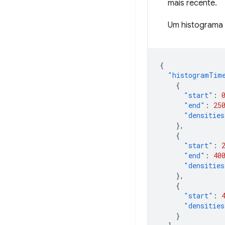
mais recente.
Um histograma 
{
"histogramTim
{
"start"
:
"end"
:
25
"densities
},
{
"start"
:
"end"
:
40
"densities
},
{
"start"
:
"densities
}