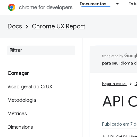
Documentos
Est
Docs
Chrome UX Report
para seu idioma d
Começar
Página inicial
D
Visão geral do Cr
UX
API 
Metodologia
Métricas
Publicado em 7 de
Dimensions