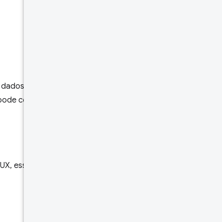
solicitação
Corpo da
resposta
Limites de
taxas
r dados específicos para um
 pode conter dados de uma ou
Testar
UX, esses identificadores são