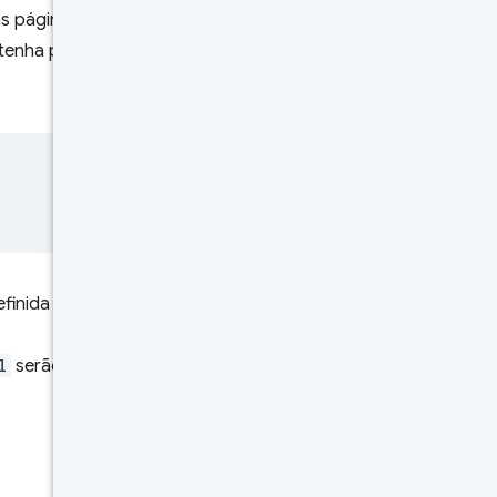
as páginas dessa origem são
tenha páginas conforme
definida como
l
serão retornados e