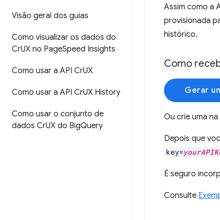
Assim como a A
Visão geral dos guias
provisionada p
histórico.
Como visualizar os dados do
Cr
UX no Page
Speed Insights
Como recebe
Como usar a API Cr
UX
Gerar u
Como usar a API Cr
UX History
Como usar o conjunto de
Ou crie uma na
dados Cr
UX do Big
Query
Depois que voc
key=
yourAPIK
É seguro incorp
Consulte
Exemp