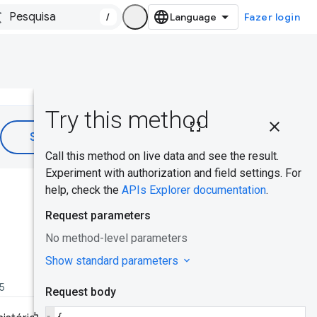
/
Fazer login
Nesta
página
Caso de uso
comum
Isso foi útil?
Chave da
API CrUX
Como
receber e
25
usar uma
chave de