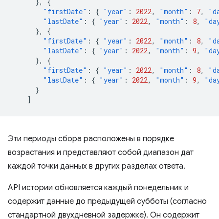
},
{
"firstDate"
:
{
"year"
:
2022
,
"month"
:
7
,
"d
"lastDate"
:
{
"year"
:
2022
,
"month"
:
8
,
"da
},
{
"firstDate"
:
{
"year"
:
2022
,
"month"
:
8
,
"d
"lastDate"
:
{
"year"
:
2022
,
"month"
:
9
,
"da
},
{
"firstDate"
:
{
"year"
:
2022
,
"month"
:
8
,
"d
"lastDate"
:
{
"year"
:
2022
,
"month"
:
9
,
"da
}
]
Эти периоды сбора расположены в порядке
возрастания и представляют собой диапазон дат
каждой точки данных в других разделах ответа.
API истории обновляется каждый понедельник и
содержит данные до предыдущей субботы (согласно
стандартной двухдневной задержке). Он содержит