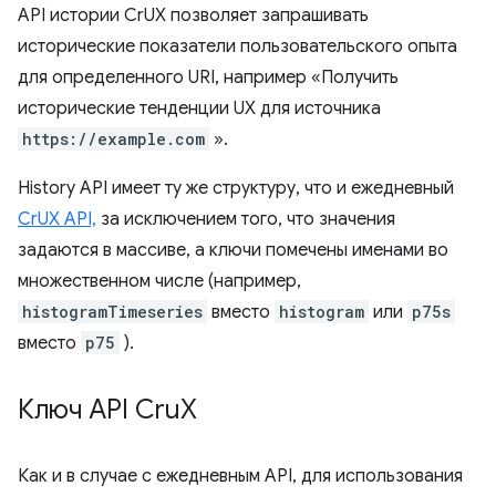
API истории CrUX позволяет запрашивать
исторические показатели пользовательского опыта
для определенного URI, например «Получить
исторические тенденции UX для источника
https://example.com
».
History API имеет ту же структуру, что и ежедневный
CrUX API,
за исключением того, что значения
задаются в массиве, а ключи помечены именами во
множественном числе (например,
histogramTimeseries
вместо
histogram
или
p75s
вместо
p75
).
Ключ API Cru
X
Как и в случае с ежедневным API, для использования