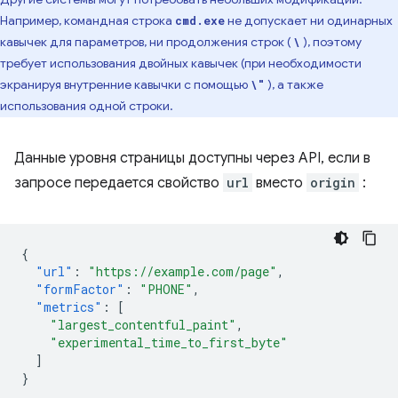
Например, командная строка
не допускает ни одинарных
cmd.exe
кавычек для параметров, ни продолжения строк (
), поэтому
\
требует использования двойных кавычек (при необходимости
экранируя внутренние кавычки с помощью
), а также
\"
использования одной строки.
Данные уровня страницы доступны через API, если в
запросе передается свойство
url
вместо
origin
:
{
"url"
:
"https://example.com/page"
,
"formFactor"
:
"PHONE"
,
"metrics"
:
[
"largest_contentful_paint"
,
"experimental_time_to_first_byte"
]
}