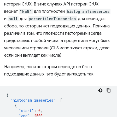
истории CrUX. В этих случаях API истории CrUX
вернет
"NaN"
для плотностей
histogramTimeseries
и
null
для
percentilesTimeseries
для периодов
сбора, по которым нет подходящих данных. Причина
различия в том, что плотности гистограмм всегда
представляют собой числа, а процентили могут быть
числами или строками (CLS использует строки, даже
если они выглядят как числа).
Например, если во втором периоде не было
подходящих данных, это будет выглядеть так:
{
"histogramTimeseries"
:
[
{
"start"
:
0
,
"end"
:
2500
,