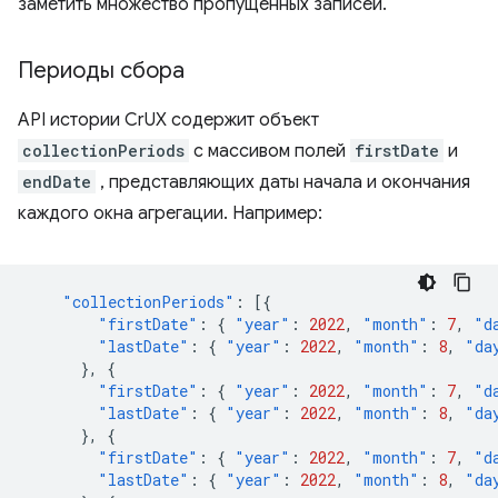
заметить множество пропущенных записей.
Периоды сбора
API истории CrUX содержит объект
collectionPeriods
с массивом полей
firstDate
и
endDate
, представляющих даты начала и окончания
каждого окна агрегации. Например:
"collectionPeriods"
:
[{
"firstDate"
:
{
"year"
:
2022
,
"month"
:
7
,
"d
"lastDate"
:
{
"year"
:
2022
,
"month"
:
8
,
"da
},
{
"firstDate"
:
{
"year"
:
2022
,
"month"
:
7
,
"d
"lastDate"
:
{
"year"
:
2022
,
"month"
:
8
,
"da
},
{
"firstDate"
:
{
"year"
:
2022
,
"month"
:
7
,
"d
"lastDate"
:
{
"year"
:
2022
,
"month"
:
8
,
"da