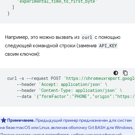
"experimental_time_to_first_byte"
]
}
Например, это можно вызвать из
curl
с помощью
следующей командной строки (заменив
API_KEY
своим ключом):
curl
-s
--request
POST
'https://chromeuxreport.googl
--header
'Accept: application/json'
\
--header
'Content-Type: application/json'
\
--data
'{"formFactor":"PHONE","origin":"https:/
Примечание.
Предыдущий пример предназначен для систем
на базе macOS или Linux, включая оболочку Git BASH для Windows.
Другие системы могут потребовать небольших модификаций.