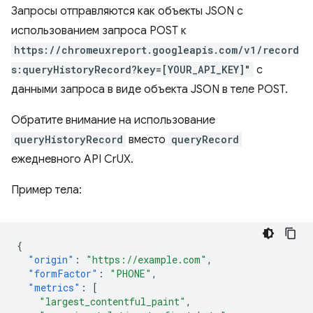
Запросы отправляются как объекты JSON с
использованием запроса POST к
https://chromeuxreport.googleapis.com/v1/record
s:queryHistoryRecord?key=[YOUR_API_KEY]"
с
данными запроса в виде объекта JSON в теле POST.
Обратите внимание на использование
queryHistoryRecord
вместо
queryRecord
ежедневного API CrUX.
Пример тела:
{
"origin"
:
"https://example.com"
,
"formFactor"
:
"PHONE"
,
"metrics"
:
[
"largest_contentful_paint"
,