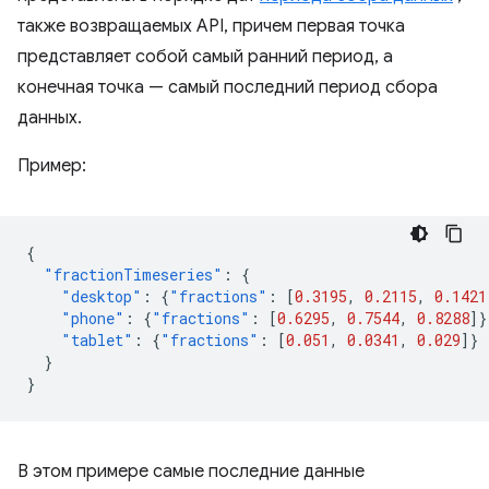
также возвращаемых API, причем первая точка
представляет собой самый ранний период, а
конечная точка — самый последний период сбора
данных.
Пример:
{
"fractionTimeseries"
:
{
"desktop"
:
{
"fractions"
:
[
0.3195
,
0.2115
,
0.1421
"phone"
:
{
"fractions"
:
[
0.6295
,
0.7544
,
0.8288
]}
"tablet"
:
{
"fractions"
:
[
0.051
,
0.0341
,
0.029
]}
}
}
В этом примере самые последние данные