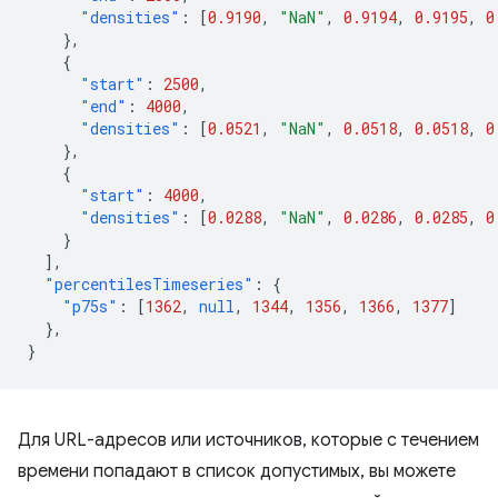
"densities"
:
[
0.9190
,
"NaN"
,
0.9194
,
0.9195
,
0
},
{
"start"
:
2500
,
"end"
:
4000
,
"densities"
:
[
0.0521
,
"NaN"
,
0.0518
,
0.0518
,
0
},
{
"start"
:
4000
,
"densities"
:
[
0.0288
,
"NaN"
,
0.0286
,
0.0285
,
0
}
],
"percentilesTimeseries"
:
{
"p75s"
:
[
1362
,
null
,
1344
,
1356
,
1366
,
1377
]
},
}
Для URL-адресов или источников, которые с течением
времени попадают в список допустимых, вы можете