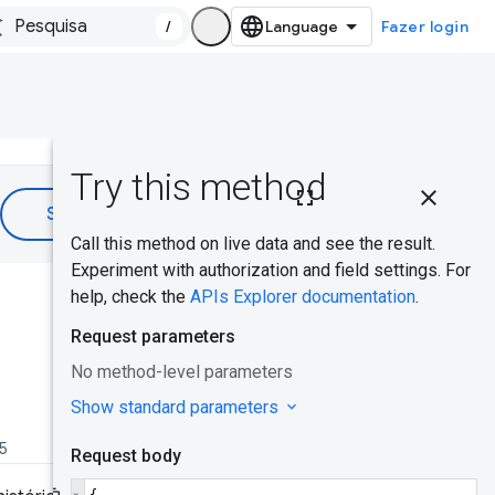
/
Fazer login
Nesta
página
Caso de uso
comum
Isso foi útil?
Chave da
API CrUX
Como
receber e
25
usar uma
chave de