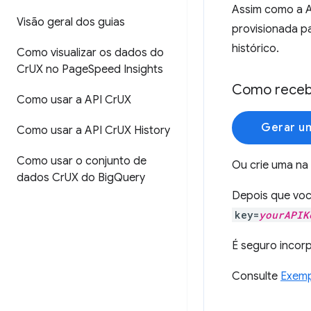
Assim como a A
Visão geral dos guias
provisionada p
histórico.
Como visualizar os dados do
Cr
UX no Page
Speed Insights
Como recebe
Como usar a API Cr
UX
Gerar u
Como usar a API Cr
UX History
Como usar o conjunto de
Ou crie uma na
dados Cr
UX do Big
Query
Depois que voc
key=
yourAPIK
É seguro incorp
Consulte
Exemp