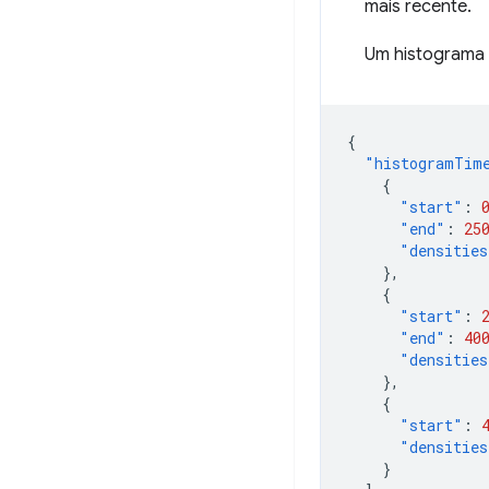
mais recente.
Um histograma 
{
"histogramTim
{
"start"
:
"end"
:
25
"densities
},
{
"start"
:
"end"
:
40
"densities
},
{
"start"
:
"densities
}