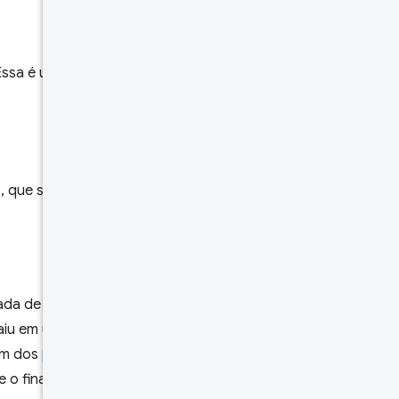
ssa é uma classe geral de
, que são histogramas,
da de série temporal
u em um intervalo,
em dos
períodos de coleta
 o final o período de coleta