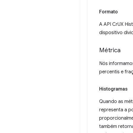
Formato
A API CrUX Hist
dispositivo div
Métrica
Nós informamos
percentis e fra
Histogramas
Quando as métr
representa a p
proporcionalme
também retornad