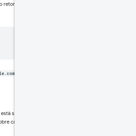
o retornados. Voltando ao
le.com/foo.html
, apenas os
o está sendo agregado. Por
sobre cargas que ocorreram