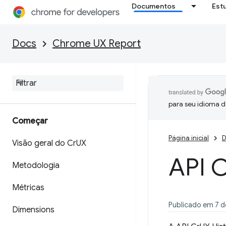
Documentos
Est
Docs
Chrome UX Report
para seu idioma d
Começar
Página inicial
D
Visão geral do Cr
UX
API 
Metodologia
Métricas
Publicado em 7 de
Dimensions