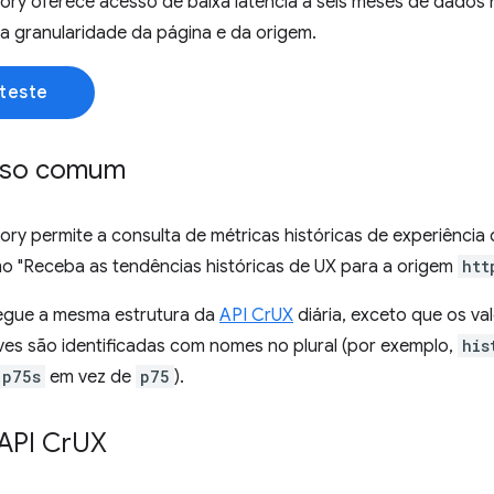
ory oferece acesso de baixa latência a seis meses de dados h
na granularidade da página e da origem.
teste
uso comum
ory permite a consulta de métricas históricas de experiência
mo "Receba as tendências históricas de UX para a origem
htt
segue a mesma estrutura da
API CrUX
diária, exceto que os v
ves são identificadas com nomes no plural (por exemplo,
his
p75s
em vez de
p75
).
API Cr
UX