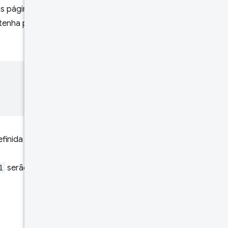
as páginas dessa origem são
tenha páginas conforme
definida como
l
serão retornados e