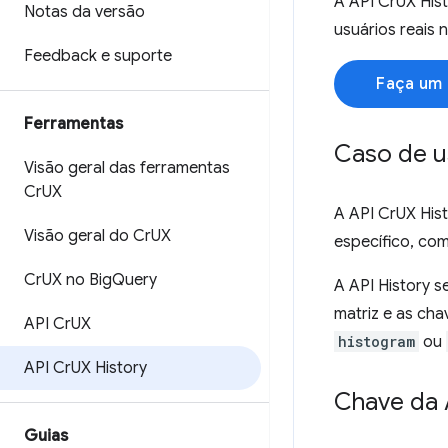
A API CrUX Hist
Notas da versão
usuários reais 
Feedback e suporte
Faça um 
Ferramentas
Caso de 
Visão geral das ferramentas
Cr
UX
A API CrUX Hist
Visão geral do Cr
UX
específico, co
Cr
UX no Big
Query
A API History 
matriz e as cha
API Cr
UX
histogram
ou
API Cr
UX History
Chave da 
Guias