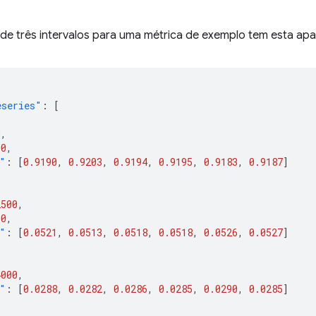
de três intervalos para uma métrica de exemplo tem esta apa
eseries"
:
[
0
,
00
,
"
:
[
0.9190
,
0.9203
,
0.9194
,
0.9195
,
0.9183
,
0.9187
]
2500
,
00
,
"
:
[
0.0521
,
0.0513
,
0.0518
,
0.0518
,
0.0526
,
0.0527
]
4000
,
"
:
[
0.0288
,
0.0282
,
0.0286
,
0.0285
,
0.0290
,
0.0285
]