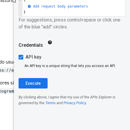
istóricos de experiência de
API
Modelo de
dados
Gravar
Identificad
ores
 do usuário para um URI
Origem
ps://example.com
".
URLs
alores são fornecidos em uma
togramTimeseries
em vez de
Dimensões
Métrica
Períodos
de coleta