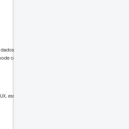
solicitação
Corpo da
resposta
Limites de
taxas
r dados específicos para um
 pode conter dados de uma ou
Testar
UX, esses identificadores são