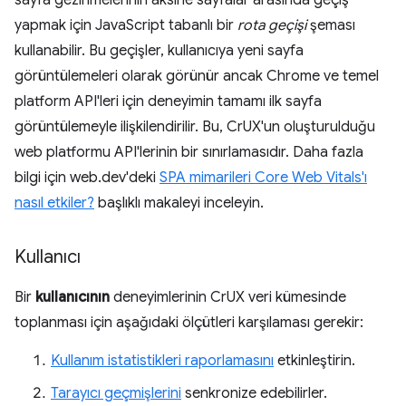
sayfa gezinmelerinin aksine sayfalar arasında geçiş
yapmak için JavaScript tabanlı bir
rota geçişi
şeması
kullanabilir. Bu geçişler, kullanıcıya yeni sayfa
görüntülemeleri olarak görünür ancak Chrome ve temel
platform API'leri için deneyimin tamamı ilk sayfa
görüntülemeyle ilişkilendirilir. Bu, CrUX'un oluşturulduğu
web platformu API'lerinin bir sınırlamasıdır. Daha fazla
bilgi için web.dev'deki
SPA mimarileri Core Web Vitals'ı
nasıl etkiler?
başlıklı makaleyi inceleyin.
Kullanıcı
Bir
kullanıcının
deneyimlerinin CrUX veri kümesinde
toplanması için aşağıdaki ölçütleri karşılaması gerekir:
Kullanım istatistikleri raporlamasını
etkinleştirin.
Tarayıcı geçmişlerini
senkronize edebilirler.