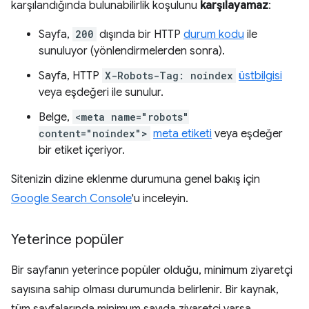
karşılandığında bulunabilirlik koşulunu
karşılayamaz
:
Sayfa,
200
dışında bir HTTP
durum kodu
ile
sunuluyor (yönlendirmelerden sonra).
Sayfa, HTTP
X-Robots-Tag: noindex
üstbilgisi
veya eşdeğeri ile sunulur.
Belge,
<meta name="robots"
content="noindex">
meta etiketi
veya eşdeğer
bir etiket içeriyor.
Sitenizin dizine eklenme durumuna genel bakış için
Google Search Console
'u inceleyin.
Yeterince popüler
Bir sayfanın yeterince popüler olduğu, minimum ziyaretçi
sayısına sahip olması durumunda belirlenir. Bir kaynak,