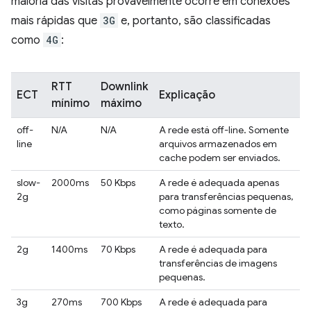
maioria das visitas provavelmente ocorre em conexões
mais rápidas que
3G
e, portanto, são classificadas
como
4G
:
RTT
Downlink
ECT
Explicação
mínimo
máximo
off-
N/A
N/A
A rede está off-line. Somente
line
arquivos armazenados em
cache podem ser enviados.
slow-
2000ms
50 Kbps
A rede é adequada apenas
2g
para transferências pequenas,
como páginas somente de
texto.
2g
1400ms
70 Kbps
A rede é adequada para
transferências de imagens
pequenas.
3g
270ms
700 Kbps
A rede é adequada para