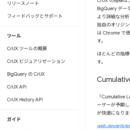
CrUX の指標
リリースノート
BigQuer
フィードバックとサポート
より詳細な分析
独自のオリジンに関
は Chrom
ツール
す。
Cr
UX ツールの概要
ほとんどの指標
Cr
UX ビジュアリゼーション
す。
Big
Query の Cr
UX
Cumulative
Cr
UX API
「Cumulati
Cr
UX History API
ーザーが予期し
が快適になりま
ガイド
web.dev/articles