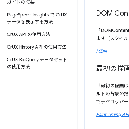
ガイドの概要
DOM Cont
Page
Speed Insights で Cr
UX
データを表示する方法
「DOMCont
Cr
UX API の使用方法
ます（スタイル
Cr
UX History API の使用方法
MDN
Cr
UX Big
Query データセット
の使用方法
最初の描
「最初の描画は
ルトの背景の描
でデベロッパー
Paint Timing API