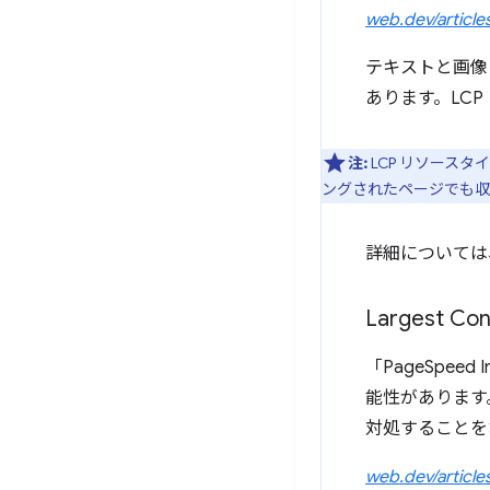
web.dev/arti
テキストと画像
あります。LC
注:
LCP リソース
ングされたページでも収
詳細については
Largest C
「PageSpe
能性があります
対処することを
web.dev/arti