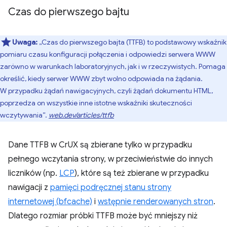
Czas do pierwszego bajtu
Uwaga:
„Czas do pierwszego bajta (TTFB) to podstawowy wskaźnik
pomiaru czasu konfiguracji połączenia i odpowiedzi serwera WWW
zarówno w warunkach laboratoryjnych, jak i w rzeczywistych. Pomaga
określić, kiedy serwer WWW zbyt wolno odpowiada na żądania.
W przypadku żądań nawigacyjnych, czyli żądań dokumentu HTML,
poprzedza on wszystkie inne istotne wskaźniki skuteczności
wczytywania”.
web.dev/articles/ttfb
Dane TTFB w CrUX są zbierane tylko w przypadku
pełnego wczytania strony, w przeciwieństwie do innych
liczników (np.
LCP
), które są też zbierane w przypadku
nawigacji z
pamięci podręcznej stanu strony
internetowej (bfcache)
i
wstępnie renderowanych stron
.
Dlatego rozmiar próbki TTFB może być mniejszy niż