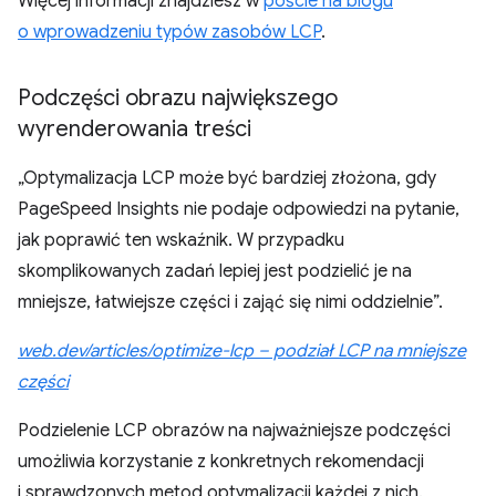
Więcej informacji znajdziesz w
poście na blogu
o wprowadzeniu typów zasobów LCP
.
Podczęści obrazu największego
wyrenderowania treści
„Optymalizacja LCP może być bardziej złożona, gdy
PageSpeed Insights nie podaje odpowiedzi na pytanie,
jak poprawić ten wskaźnik. W przypadku
skomplikowanych zadań lepiej jest podzielić je na
mniejsze, łatwiejsze części i zająć się nimi oddzielnie”.
web.dev/articles/optimize-lcp – podział LCP na mniejsze
części
Podzielenie LCP obrazów na najważniejsze podczęści
umożliwia korzystanie z konkretnych rekomendacji
i sprawdzonych metod optymalizacji każdej z nich.