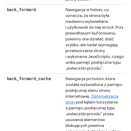
back
_
forward
Nawigacja w historii, co
oznacza, że strona była
niedawno wyświetlana
i użytkownik do niej wrócił. Przy
prawidłowym buforowaniu
powinny one działać dość
szybko, ale nadal wymagają
przetworzenia strony
i wykonania JavaScriptu, czego
unika pamięć podręczna typu
„wstecz/do przodu”.
back
_
forward
_
cache
Nawigacja po historii, która
została wyświetlona z pamięci
podręcznej stanu strony
internetowej.
Optymalizacja
stron
pod kątem korzystania
z pamięci podręcznej typu
„wstecz/do przodu” przez
usuwanie elementów
blokujących powinna