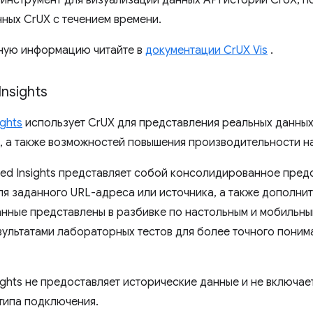
инструмент для визуализации данных API истории CrUX, 
ных CrUX с течением времени.
ную информацию читайте в
документации CrUX Vis
.
​Insights
ights
использует CrUX для представления реальных данны
, а также возможностей повышения производительности н
ed ​​Insights представляет собой консолидированное пред
ля заданного URL-адреса или источника, а также дополни
анные представлены в разбивке по настольным и мобильным
зультатами лабораторных тестов для более точного поним
sights не предоставляет исторические данные и не включа
типа подключения.