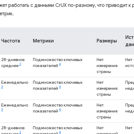
жет работать с данными CrUX по-разному, что приводит к 
етрик.
Ист
Частота
Метрики
Размеры
да
28-дневное
Подмножество ключевых
Нет
Нет 
2
4
среднее
показателей
измерения
ист
страны
Еженедельно
Подмножество ключевых
Нет
Пре
3
4
показателей
измерения
нед
страны
Еженедельно
Подмножество ключевых
Нет
Пре
3
4
показателей
измерения
нед
страны
28-дневное
Подмножество ключевых
Нет
Нет
2
4
среднее
показателей
измерений