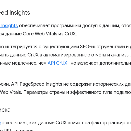
ed ​​Insights
​Insights
обеспечивает программный доступ к данным, отоб
чая данные Core Web Vitals из CrUX.
шо интегрируется с существующими SEO-инструментами и
ать данные CrUX в автоматизированные отчёты и анализы. A
нные медленнее, чем
API CrUX
, но включает дополнитель
рсии, API PageSpeed ​​Insights не содержит исторических 
Web Vitals. Параметры страны и эффективного типа подклю
иска
e
показывает, как данные CrUX влияют на фактор ранжиро