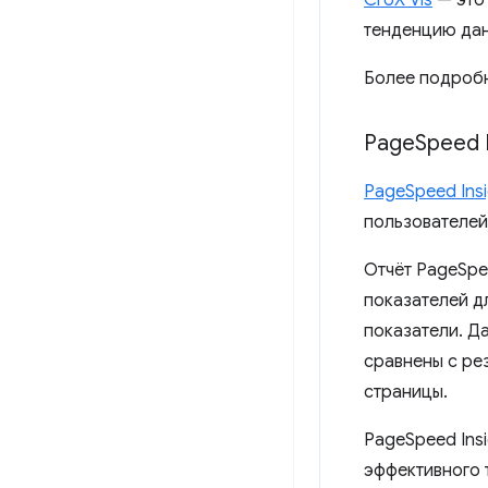
CrUX Vis
— это 
тенденцию дан
Более подроб
Page
Speed ​
PageSpeed ​​Ins
пользователей
Отчёт PageSpe
показателей д
показатели. Д
сравнены с ре
страницы.
PageSpeed ​​In
эффективного 