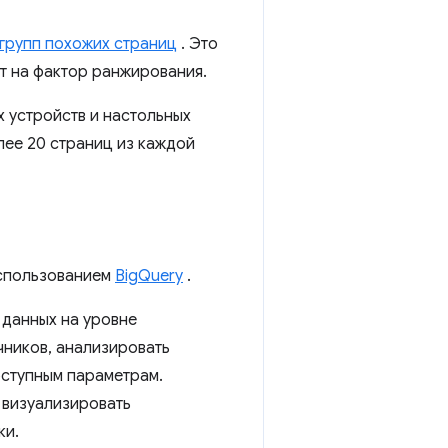
групп похожих страниц
. Это
т на фактор ранжирования.
 устройств и настольных
лее 20 страниц из каждой
использованием
BigQuery
.
 данных на уровне
чников, анализировать
оступным параметрам.
т визуализировать
ки.