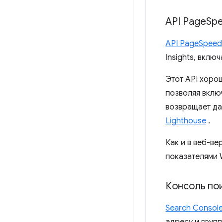
API Page
Spe
API PageSpeed ​
Insights, вклю
Этот API хоро
позволяя включ
возвращает да
Lighthouse
.
Как и в веб-ве
показателями 
Консоль по
Search Consol