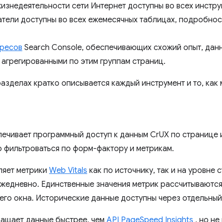
изнедеятельности сети Интернет доступны во всех инстру
атели доступны во всех ежемесячных таблицах, подробнос
дресов
Search Console, обеспечивающих схожий опыт, данн
агрегированными по этим группам страниц.
азделах кратко описывается каждый инструмент и то, как
ечивает программный доступ к данным CrUX по странице 
 фильтроваться по форм-фактору и метрикам.
ляет метрики
Web Vitals
как по источнику, так и на уровне 
жедневно. Единственные значения метрик рассчитываются
его окна. Исторические данные доступны через отдельны
ращает данные быстрее, чем
API PageSpeed ​​Insights
, но н