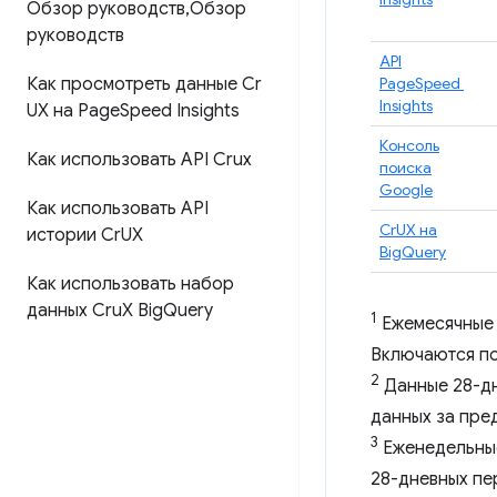
Обзор руководств
,
Обзор
руководств
API
Как просмотреть данные Cr
PageSpeed ​​
Insights
UX на Page
Speed ​​Insights
Консоль
Как использовать API Crux
поиска
Google
Как использовать API
CrUX на
истории Cr
UX
BigQuery
Как использовать набор
данных Cru
X Big
Query
1
Ежемесячные 
Включаются по
2
Данные 28-дн
данных за пре
3
Еженедельные
28-дневных пе