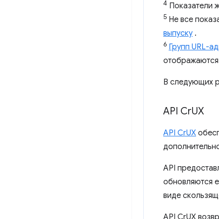
4
Показатели ж
5
Не все показ
выпуску
.
6
Групп URL-а
отображаются 
В следующих р
API Cr
UX
API CrUX
обесп
дополнительно
API предостав
обновляются е
виде скользящ
API CrUX возв