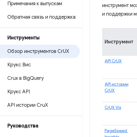
Примечания к выпускам
инструмент мо
и поддержки м
Обратная связь и поддержка
Инструменты
Инструмент
Обзор инструментов Cr
UX
API CrUX
Крукс Вис
Crux в Big
Query
API истории
CrUX
Крукс API
API истории Cru
X
CrUX Vis
Руководства
PageSpeed ​​
Insights