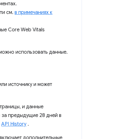
ментах.
ти см.
в примечаниях к
ые Core Web Vitals
 можно использовать данные.
или источнику и может
страницы, и данные
 за предыдущие 28 дней в
й
API History
.
е включает дополнительные