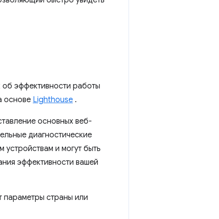
позволяющий быстро увидеть
х об эффективности работы
а основе
Lighthouse
.
ставление основных веб-
тельные диагностические
 устройствам и могут быть
ания эффективности вашей
ет параметры страны или