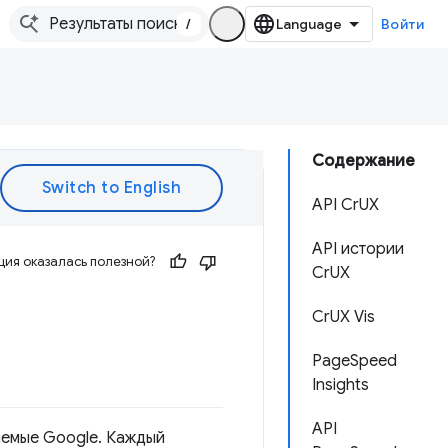
/
Войти
Содержание
API CrUX
API истории
ия оказалась полезной?
CrUX
CrUX Vis
PageSpeed ​​
Insights
API
аемые Google. Каждый