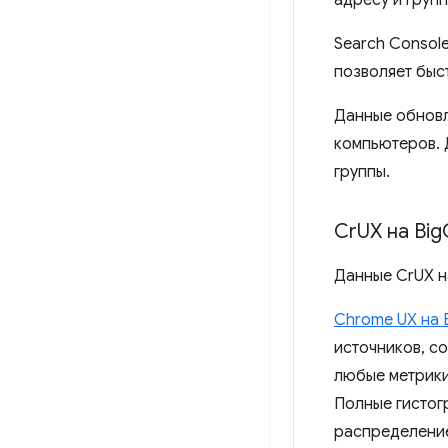
адресу и груп
Search Console
позволяет быс
Данные обновл
компьютеров. 
группы.
Cr
UX на Big
Данные CrUX н
Chrome UX на 
источников, с
любые метрики
Полные гистог
распределение