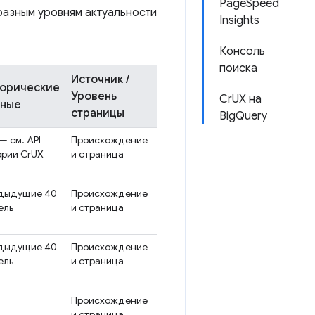
PageSpeed ​​
разным уровням актуальности
Insights
Консоль
поиска
Источник /
орические
Уровень
CrUX на
нные
страницы
BigQuery
— см. API
Происхождение
ории CrUX
и страница
дыдущие 40
Происхождение
ель
и страница
дыдущие 40
Происхождение
ель
и страница
Происхождение
и страница