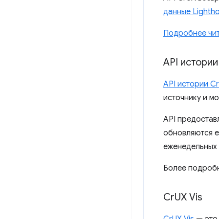
данные Lightho
Подробнее чит
API истории
API истории C
источнику и м
API предостав
обновляются е
еженедельных 
Более подроб
Cr
UX Vis