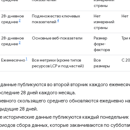
страны
28-дневное
Подмножество ключевых
Нет
Нет
2
4
среднее
показателей
измерений
страны
28-дневное
Основные веб-показатели
Размер
Три
2
среднее
форм-
фактора
1
Ежемесячно
Все метрики (кроме типов
Все
С 2
ресурсов LCP и подчастей)
размеры
данные публикуются во второй вторник каждого ежемесяч
следние 28 дней каждого месяца.
евного скользящего среднего обновляются ежедневно на
дыдущие 28 дней.
 исторические данные публикуются каждый понедельник 
риодов сбора данных, которые заканчиваются по суббота