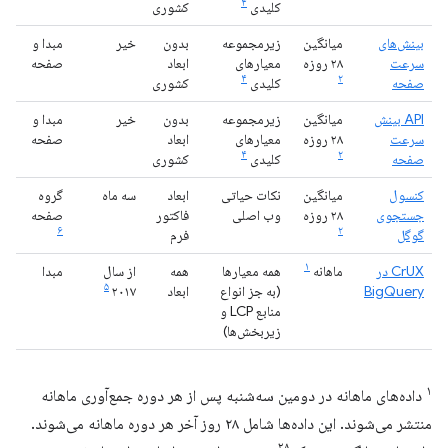
۴
کلیدی
کشوری
بینش‌های
میانگین
زیرمجموعه
بدون
خیر
مبدا و
سرعت
۲۸ روزه
معیارهای
ابعاد
صفحه
۴
۲
صفحه
کلیدی
کشوری
API بینش
میانگین
زیرمجموعه
بدون
خیر
مبدا و
سرعت
۲۸ روزه
معیارهای
ابعاد
صفحه
۴
۲
صفحه
کلیدی
کشوری
کنسول
میانگین
نکات حیاتی
ابعاد
سه ماه
گروه
جستجوی
۲۸ روزه
وب اصلی
فاکتور
صفحه
۶
۲
گوگل
فرم
۱
CrUX در
ماهانه
همه معیارها
همه
از سال
مبدا
۵
BigQuery
(به جز انواع
ابعاد
۲۰۱۷
منابع LCP و
زیربخش‌ها)
۱
داده‌های ماهانه در دومین سه‌شنبه پس از هر دوره جمع‌آوری ماهانه
منتشر می‌شوند. این داده‌ها شامل ۲۸ روز آخر هر دوره ماهانه می‌شوند.
۲۸