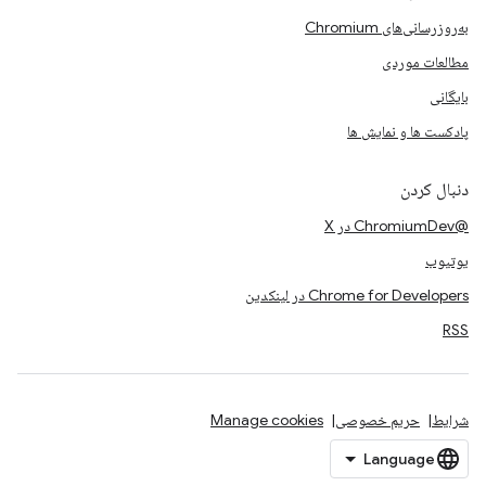
به‌روزرسانی‌های Chromium
مطالعات موردی
بایگانی
پادکست ها و نمایش ها
دنبال کردن
@ChromiumDev در X
یوتیوب
Chrome for Developers در لینکدین
RSS
شرایط
حریم خصوصی
Manage cookies