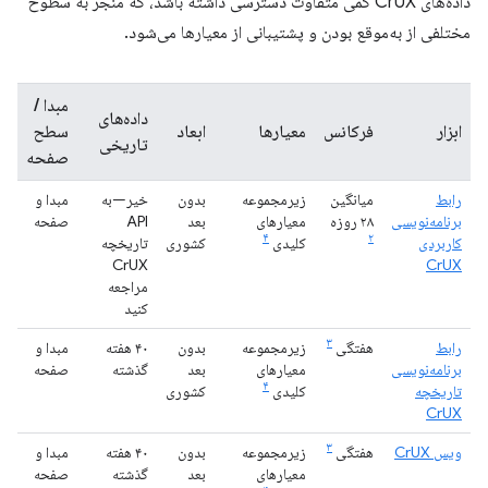
داده‌های CrUX کمی متفاوت دسترسی داشته باشد، که منجر به سطوح
مختلفی از به‌موقع بودن و پشتیبانی از معیارها می‌شود.
مبدا /
داده‌های
ابزار
فرکانس
معیارها
ابعاد
سطح
تاریخی
صفحه
رابط
میانگین
زیرمجموعه
بدون
خیر—به
مبدا و
برنامه‌نویسی
۲۸ روزه
معیارهای
بعد
API
صفحه
۴
۲
کاربردی
کلیدی
کشوری
تاریخچه
CrUX
CrUX
مراجعه
کنید
۳
رابط
هفتگی
زیرمجموعه
بدون
۴۰ هفته
مبدا و
برنامه‌نویسی
معیارهای
بعد
گذشته
صفحه
۴
تاریخچه
کلیدی
کشوری
CrUX
۳
ویس CrUX
هفتگی
زیرمجموعه
بدون
۴۰ هفته
مبدا و
معیارهای
بعد
گذشته
صفحه