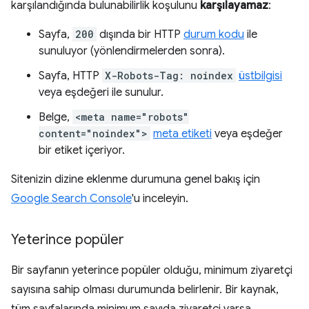
karşılandığında bulunabilirlik koşulunu
karşılayamaz
:
Sayfa,
200
dışında bir HTTP
durum kodu
ile
sunuluyor (yönlendirmelerden sonra).
Sayfa, HTTP
X-Robots-Tag: noindex
üstbilgisi
veya eşdeğeri ile sunulur.
Belge,
<meta name="robots"
content="noindex">
meta etiketi
veya eşdeğer
bir etiket içeriyor.
Sitenizin dizine eklenme durumuna genel bakış için
Google Search Console
'u inceleyin.
Yeterince popüler
Bir sayfanın yeterince popüler olduğu, minimum ziyaretçi
sayısına sahip olması durumunda belirlenir. Bir kaynak,