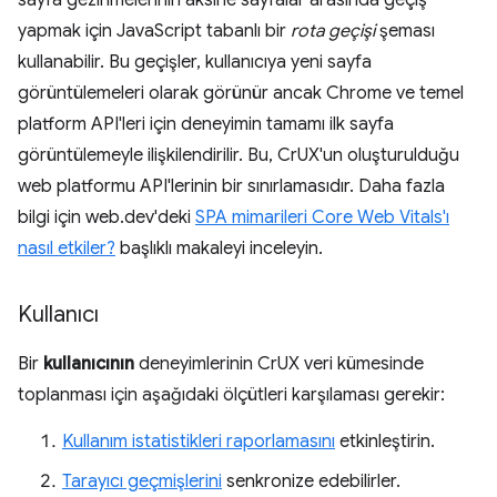
sayfa gezinmelerinin aksine sayfalar arasında geçiş
yapmak için JavaScript tabanlı bir
rota geçişi
şeması
kullanabilir. Bu geçişler, kullanıcıya yeni sayfa
görüntülemeleri olarak görünür ancak Chrome ve temel
platform API'leri için deneyimin tamamı ilk sayfa
görüntülemeyle ilişkilendirilir. Bu, CrUX'un oluşturulduğu
web platformu API'lerinin bir sınırlamasıdır. Daha fazla
bilgi için web.dev'deki
SPA mimarileri Core Web Vitals'ı
nasıl etkiler?
başlıklı makaleyi inceleyin.
Kullanıcı
Bir
kullanıcının
deneyimlerinin CrUX veri kümesinde
toplanması için aşağıdaki ölçütleri karşılaması gerekir:
Kullanım istatistikleri raporlamasını
etkinleştirin.
Tarayıcı geçmişlerini
senkronize edebilirler.