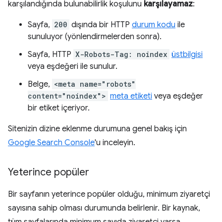
karşılandığında bulunabilirlik koşulunu
karşılayamaz
:
Sayfa,
200
dışında bir HTTP
durum kodu
ile
sunuluyor (yönlendirmelerden sonra).
Sayfa, HTTP
X-Robots-Tag: noindex
üstbilgisi
veya eşdeğeri ile sunulur.
Belge,
<meta name="robots"
content="noindex">
meta etiketi
veya eşdeğer
bir etiket içeriyor.
Sitenizin dizine eklenme durumuna genel bakış için
Google Search Console
'u inceleyin.
Yeterince popüler
Bir sayfanın yeterince popüler olduğu, minimum ziyaretçi
sayısına sahip olması durumunda belirlenir. Bir kaynak,