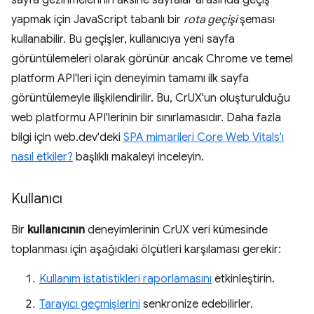
sayfa gezinmelerinin aksine sayfalar arasında geçiş
yapmak için JavaScript tabanlı bir
rota geçişi
şeması
kullanabilir. Bu geçişler, kullanıcıya yeni sayfa
görüntülemeleri olarak görünür ancak Chrome ve temel
platform API'leri için deneyimin tamamı ilk sayfa
görüntülemeyle ilişkilendirilir. Bu, CrUX'un oluşturulduğu
web platformu API'lerinin bir sınırlamasıdır. Daha fazla
bilgi için web.dev'deki
SPA mimarileri Core Web Vitals'ı
nasıl etkiler?
başlıklı makaleyi inceleyin.
Kullanıcı
Bir
kullanıcının
deneyimlerinin CrUX veri kümesinde
toplanması için aşağıdaki ölçütleri karşılaması gerekir:
Kullanım istatistikleri raporlamasını
etkinleştirin.
Tarayıcı geçmişlerini
senkronize edebilirler.