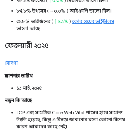
৭৮.২% উৎসের (
↑ ০.৫%
) সিএলএস ভালো ছিল।
৮৫.৮% উৎসের (
~ ০.০%
) আইএনপি ভালো ছিল।
৫২.৮% অরিজিনের (
↑ ২.১%
)
কোর ওয়েব ভাইটালস
ভালো আছে
ফেব্রুয়ারী ২০২৫
ঘোষণা
প্রকাশনার তারিখ
১১ মার্চ, ২০২৫
নতুন কি আছে
LCP এবং সামগ্রিক Core Web Vital পাসের হারে সামান্য
উন্নতি হয়েছে, কিন্তু এ বিষয়ে জানানোর মতো কোনো বিশেষ
কারণ আমাদের কাছে নেই।