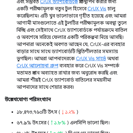
এবং সম্ভবত
CrUX ড্যাশবোর্ডকে
প্রতিস্থাপন করার জন্য
একটি পরীক্ষামূলক নতুন টুল হিসেবে
CrUX Vis
চালু
করেছিলাম। এটি খুব ভালোভাবে গৃহীত হয়েছে এবং আমরা
আগামী মাসগুলোতে এই টুলটির পরীক্ষামূলক অবস্থা তুলে
নিচ্ছি এবং সেইসাথে CrUX ড্যাশবোর্ডকে পর্যায়ক্রমে বাতিল
ও অবশেষে সরিয়ে ফেলার একটি পরিকল্পনা নিয়ে আসছি।
আপনারা অনেকেই অবগত আছেন যে, CrUX-এর ব্যবহার
বাড়ার সাথে সাথে ড্যাশবোর্ডটি স্থিতিশীলতার সমস্যায়
ভুগছিল। আমরা আপনাদেরকে
CrUX Vis সার্ভে
অথবা
CrUX আলোচনা গ্রুপ
ব্যবহার করে CrUX Vis সম্পর্কে
মতামত প্রদান অব্যাহত রাখার জন্য অনুরোধ করছি এবং
আমরা শীঘ্রই CrUX ড্যাশবোর্ড বাতিলের সময়সীমা
আপনাদের সাথে শেয়ার করব।
উল্লেখযোগ্য পরিসংখ্যান
১৮,৪৭৩,৭৬০টি উৎস (
↓ ১.২%
)
৬৭.৯% উৎসের (
↑ ১.৮%
) এলসিপি ভালো ছিল।