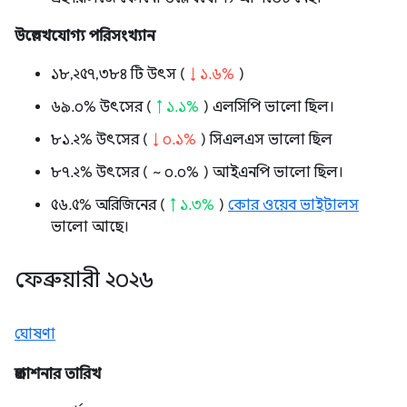
উল্লেখযোগ্য পরিসংখ্যান
১৮,২৫৭,৩৮৪ টি উৎস (
↓ ১.৬%
)
৬৯.০% উৎসের (
↑ ১.১%
) এলসিপি ভালো ছিল।
৮১.২% উৎসের (
↓ ০.১%
) সিএলএস ভালো ছিল
৮৭.২% উৎসের (
~ ০.০%
) আইএনপি ভালো ছিল।
৫৬.৫% অরিজিনের (
↑ ১.৩%
)
কোর ওয়েব ভাইটালস
ভালো আছে।
ফেব্রুয়ারী ২০২৬
ঘোষণা
প্রকাশনার তারিখ