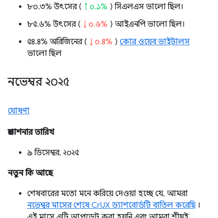
৮০.৩% উৎসের (
↑ ০.১%
) সিএলএস ভালো ছিল।
৮৫.৬% উৎসের (
↓ ০.৬%
) আইএনপি ভালো ছিল।
৫৪.৪% অরিজিনের (
↓ ০.৪%
)
কোর ওয়েব ভাইটালস
ভালো ছিল
নভেম্বর ২০২৫
ঘোষণা
প্রকাশনার তারিখ
৯ ডিসেম্বর, ২০২৫
নতুন কি আছে
শেষবারের মতো মনে করিয়ে দেওয়া হচ্ছে যে, আমরা
নভেম্বর মাসের শেষে CrUX ড্যাশবোর্ডটি বাতিল করেছি
।
এই মাসে এটি আপডেট করা হয়নি এবং আমরা শীঘ্রই