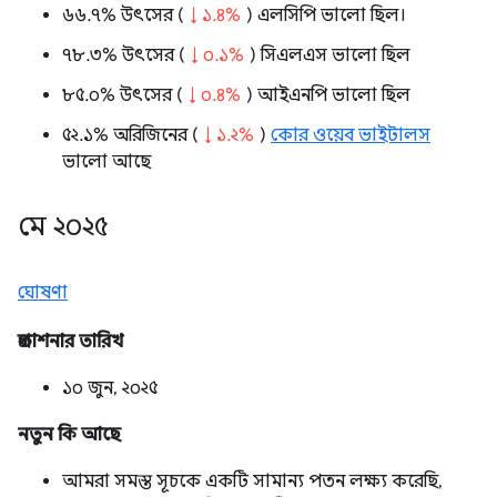
৬৬.৭% উৎসের (
↓ ১.৪%
) এলসিপি ভালো ছিল।
৭৮.৩% উৎসের (
↓ ০.১%
) সিএলএস ভালো ছিল
৮৫.০% উৎসের (
↓ ০.৪%
) আইএনপি ভালো ছিল
৫২.১% অরিজিনের (
↓ ১.২%
)
কোর ওয়েব ভাইটালস
ভালো আছে
মে ২০২৫
ঘোষণা
প্রকাশনার তারিখ
১০ জুন, ২০২৫
নতুন কি আছে
আমরা সমস্ত সূচকে একটি সামান্য পতন লক্ষ্য করেছি,