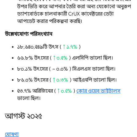
উপর ভিত্তি করে আপনার তৈরি করা অন্য যেকোনো অনুরূপ
ড্যাশবোর্ডকে চালনাকারী CrUX কানেক্টরের ডেটা
আপডেট করার পরিকল্পনা করছি।
উল্লেখযোগ্য পরিসংখ্যান
১৮,৬৪০,৫৪৯টি উৎস (
↑ ১.৭%
)
৬৬.৮% উৎসের (
↑ ০.৫%
) এলসিপি ভালো ছিল।
৮০.১% উৎসের (
~ ০.০%
) সিএলএস ভালো ছিল।
৮৬.০% উৎসের (
↑ ০.৩%
) আইএনপি ভালো ছিল।
৫৩.৭% অরিজিনের (
↑ ০.৫%
)
কোর ওয়েব ভাইটালস
ভালো ছিল।
আগস্ট ২০২৫
ঘোষণা