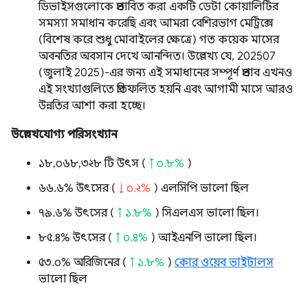
ডিভাইসগুলোকে প্রভাবিত করা একটি ডেটা কোয়ালিটির
সমস্যা সমাধান করেছি এবং আমরা বেশিরভাগ মেট্রিক্সে
(বিশেষ করে শুধু মোবাইলের ক্ষেত্রে) গত কয়েক মাসের
অবনতির অবসান দেখে আনন্দিত। উল্লেখ্য যে, 202507
(জুলাই 2025)-এর জন্য এই সমাধানের সম্পূর্ণ প্রভাব এখনও
এই সংখ্যাগুলিতে প্রতিফলিত হয়নি এবং আগামী মাসে আরও
উন্নতির আশা করা হচ্ছে।
উল্লেখযোগ্য পরিসংখ্যান
১৮,০৬৮,৩২৮ টি উৎস (
↑ ০.৮%
)
৬৬.৬% উৎসের (
↓ ০.২%
) এলসিপি ভালো ছিল
৭৯.৬% উৎসের (
↑ ১.৮%
) সিএলএস ভালো ছিল।
৮৫.৪% উৎসের (
↑ ০.৪%
) আইএনপি ভালো ছিল।
৫৩.০% অরিজিনের (
↑ ১.৮%
)
কোর ওয়েব ভাইটালস
ভালো ছিল