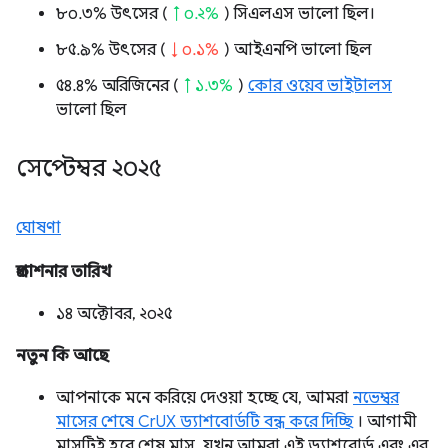
৮০.৩% উৎসের (
↑ ০.২%
) সিএলএস ভালো ছিল।
৮৫.৯% উৎসের (
↓ ০.১%
) আইএনপি ভালো ছিল
৫৪.৪% অরিজিনের (
↑ ১.৩%
)
কোর ওয়েব ভাইটালস
ভালো ছিল
সেপ্টেম্বর ২০২৫
ঘোষণা
প্রকাশনার তারিখ
১৪ অক্টোবর, ২০২৫
নতুন কি আছে
আপনাকে মনে করিয়ে দেওয়া হচ্ছে যে, আমরা
নভেম্বর
মাসের শেষে CrUX ড্যাশবোর্ডটি বন্ধ করে দিচ্ছি
। আগামী
মাসটিই হবে শেষ মাস, যখন আমরা এই ড্যাশবোর্ড এবং এর