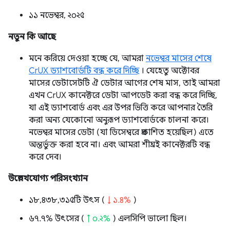
১১ নভেম্বর, ২০২৫
নতুন কি আছে
মনে করিয়ে দেওয়া হচ্ছে যে, আমরা
নভেম্বর মাসের শেষে
CrUX ড্যাশবোর্ডটি বন্ধ করে দিচ্ছি
। যেহেতু অক্টোবর
মাসের ডেটাসেটটি ঐ ডেটার আগের শেষ মাস, তাই আমরা
এখন CrUX কানেক্টরে ডেটা আপডেট করা বন্ধ করে দিচ্ছি,
যা এই ড্যাশবোর্ড এবং এর উপর ভিত্তি করে আপনার তৈরি
করা অন্য যেকোনো অনুরূপ ড্যাশবোর্ডকে চালনা করে।
নভেম্বর মাসের ডেটা (যা ডিসেম্বরে প্রকাশিত হয়েছিল) এতে
অন্তর্ভুক্ত করা হবে না। এবং আমরা শীঘ্রই কানেক্টরটি বন্ধ
করে দেব।
উল্লেখযোগ্য পরিসংখ্যান
১৮,৪৩৮,৩১৫টি উৎস (
↓ ১.৪%
)
৬৭.৭% উৎসের (
↑ ০.২%
) এলসিপি ভালো ছিল।