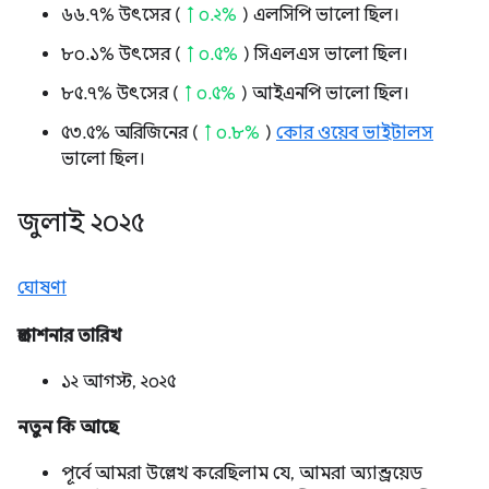
৬৬.৭% উৎসের (
↑ ০.২%
) এলসিপি ভালো ছিল।
৮০.১% উৎসের (
↑ ০.৫%
) সিএলএস ভালো ছিল।
৮৫.৭% উৎসের (
↑ ০.৫%
) আইএনপি ভালো ছিল।
৫৩.৫% অরিজিনের (
↑ ০.৮%
)
কোর ওয়েব ভাইটালস
ভালো ছিল।
জুলাই ২০২৫
ঘোষণা
প্রকাশনার তারিখ
১২ আগস্ট, ২০২৫
নতুন কি আছে
পূর্বে আমরা উল্লেখ করেছিলাম যে, আমরা অ্যান্ড্রয়েড