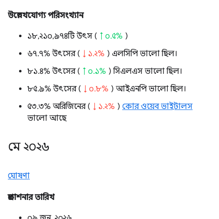
উল্লেখযোগ্য পরিসংখ্যান
১৮,২১০,৯৭৪টি উৎস (
↑ ০.৫%
)
৬৭.৭% উৎসের (
↓ ১.২%
) এলসিপি ভালো ছিল।
৮১.৪% উৎসের (
↑ ০.১%
) সিএলএস ভালো ছিল।
৮৫.৯% উৎসের (
↓ ০.৮%
) আইএনপি ভালো ছিল।
৫৩.৩% অরিজিনের (
↓ ১.২%
)
কোর ওয়েব ভাইটালস
ভালো আছে
মে ২০২৬
ঘোষণা
প্রকাশনার তারিখ
০৯ জুন, ২০২৬