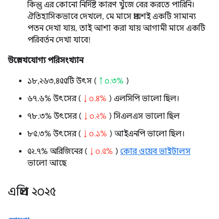
কিন্তু এর কোনো নির্দিষ্ট কারণ খুঁজে বের করতে পারিনি।
ঐতিহাসিকভাবে দেখলে, মে মাসে প্রায়শই একটি সামান্য
পতন দেখা যায়, তাই আশা করা যায় আগামী মাসে একটি
পরিবর্তন দেখা যাবে!
উল্লেখযোগ্য পরিসংখ্যান
১৮,২৬৩,৪৫৫টি উৎস (
↑ ০.৩%
)
৬৭.৬% উৎসের (
↓ ০.৪%
) এলসিপি ভালো ছিল।
৭৮.৩% উৎসের (
↓ ০.২%
) সিএলএস ভালো ছিল
৮৫.৩% উৎসের (
↓ ০.১%
) আইএনপি ভালো ছিল।
৫২.৭% অরিজিনের (
↓ ০.৫%
)
কোর ওয়েব ভাইটালস
ভালো আছে
এপ্রিল ২০২৫