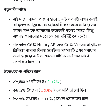
নতুন কি আছে
এই মাসে আমরা পাসের হারে একটি অবনতি লক্ষ্য করছি,
যা মূলত অ্যান্ড্রয়েড ব্যবহারকারীদের ক্ষেত্রে ঘটেছে। এর
কারণ সম্পর্কে আমাদের কয়েকটি সন্দেহ আছে, কিন্তু
এখনও জানানোর মতো কোনো সুনির্দিষ্ট তথ্য নেই।
গতকাল CrUX History API এবং CrUX Vis-এর সাপ্তাহিক
রিলিজে সামান্য বিলম্ব হয়েছিল। সমস্যাটি এখন সমাধান
করা হয়েছে। এটি আজকের মাসিক রিলিজের সাথে
সম্পর্কিত ছিল না।
উল্লেখযোগ্য পরিসংখ্যান
১৮,৪৪৫,৯৭৪টি উৎস (
↑ ০.৫%
)
৬৮.৬% উৎসের (
↓ ০.৫%
) এলসিপি ভালো ছিল।
৮১.৩% উৎসের (
~ ০.০%
) সিএলএস ভালো ছিল।