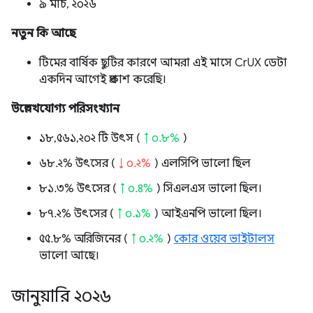
৯ মার্চ, ২০২৬
নতুন কি আছে
টিমের বার্ষিক ছুটির কারণে আমরা এই মাসে CrUX ডেটা
একদিন আগেই প্রকাশ করেছি।
উল্লেখযোগ্য পরিসংখ্যান
১৮,৫৬১,২০২ টি উৎস (
↑ ০.৮%
)
৬৮.২% উৎসের (
↓ ০.২%
) এলসিপি ভালো ছিল
৮১.৩% উৎসের (
↑ ০.৪%
) সিএলএস ভালো ছিল।
৮৭.২% উৎসের (
↑ ০.১%
) আইএনপি ভালো ছিল।
৫৫.৮% অরিজিনের (
↑ ০.২%
)
কোর ওয়েব ভাইটালস
ভালো আছে।
জানুয়ারি ২০২৬