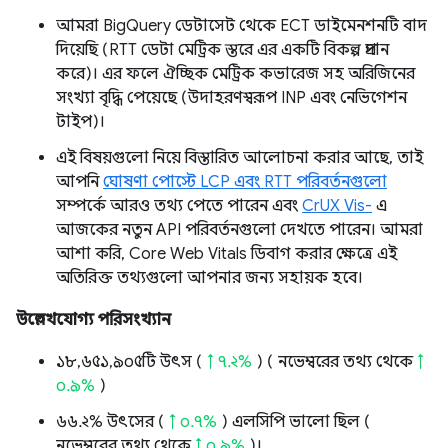
আমরা BigQuery ডেটাসেট থেকে ECT ডাইমেনশনটি বাদ
দিয়েছি (RTT ডেটা মেট্রিক স্তরে এর একটি বিকল্প প্রদান
করে)। এর ফলে ঐচ্ছিক মেট্রিক কভারেজ সহ অরিজিনের
সংখ্যা বৃদ্ধি পেয়েছে (উদাহরণস্বরূপ INP এবং নেভিগেশন
টাইপ)।
এই বিষয়গুলো নিয়ে বিস্তারিত আলোচনা করার আছে, তাই
আপনি
ঘোষণা পোস্টে LCP এবং RTT পরিবর্তনগুলো
সম্পর্কে আরও তথ্য পেতে পারেন এবং
CrUX Vis-
এ
আজকের নতুন API পরিবর্তনগুলো দেখতে পারেন। আমরা
আশা করি, Core Web Vitals ডিবাগ করার ক্ষেত্রে এই
অতিরিক্ত তথ্যগুলো আপনার জন্য সহায়ক হবে।
উল্লেখযোগ্য পরিসংখ্যান
১৮,৬৫১,৯০৫টি উৎস (
↑ ৭.২%
) ( নভেম্বরের তথ্য থেকে
↑
০.৯%
)
৬৬.২% উৎসের (
↑ ০.৭%
) এলসিপি ভালো ছিল (
নভেম্বরের তথ্য থেকে
↑ ০.৯%
)।