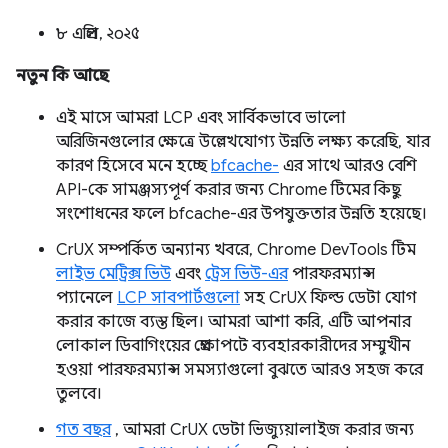
৮ এপ্রিল, ২০২৫
নতুন কি আছে
এই মাসে আমরা LCP এবং সার্বিকভাবে ভালো
অরিজিনগুলোর ক্ষেত্রে উল্লেখযোগ্য উন্নতি লক্ষ্য করেছি, যার
কারণ হিসেবে মনে হচ্ছে
bfcache-
এর সাথে আরও বেশি
API-কে সামঞ্জস্যপূর্ণ করার জন্য Chrome টিমের কিছু
সংশোধনের ফলে bfcache-এর উপযুক্ততার উন্নতি হয়েছে।
CrUX সম্পর্কিত অন্যান্য খবরে, Chrome DevTools টিম
লাইভ মেট্রিক্স ভিউ
এবং
ট্রেস ভিউ-এর
পারফরম্যান্স
প্যানেলে
LCP সাবপার্টগুলো
সহ CrUX ফিল্ড ডেটা যোগ
করার কাজে ব্যস্ত ছিল। আমরা আশা করি, এটি আপনার
লোকাল ডিবাগিংয়ের প্রেক্ষাপটে ব্যবহারকারীদের সম্মুখীন
হওয়া পারফরম্যান্স সমস্যাগুলো বুঝতে আরও সহজ করে
তুলবে।
গত বছর
, আমরা CrUX ডেটা ভিজ্যুয়ালাইজ করার জন্য