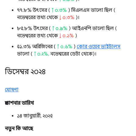
৭৭.৮% উৎসের (
↑ ০.৩%
) সিএলএস ভালো ছিল (
নভেম্বরের তথ্য থেকে
↓ ০.৩%
)।
৮৫.৮% উৎসের (
↑ ০.৯%
) আইএনপি ভালো ছিল (
নভেম্বরের তথ্য থেকে
↓ ০.১%
)
৫১.৩% অরিজিনের (
↑ ০.৬%
)
কোর ওয়েব ভাইটালস
ভালো (
↑ ০.২%,
নভেম্বরের ডেটা থেকে)।
ডিসেম্বর ২০২৪
ঘোষণা
প্রকাশনার তারিখ
১৪ জানুয়ারী, ২০২৫
নতুন কি আছে