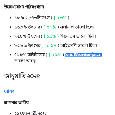
উল্লেখযোগ্য পরিসংখ্যান
১৮,৭০২,৯৬৩টি উৎস (
↑ ০.৩%
)
৬৬.৭% উৎসের (
↑ ০.৭%
) এলসিপি ভালো ছিল।
৭৭.৮% উৎসের (
↑ ০.১%
) সিএলএস ভালো ছিল।
৮৫.৮% উৎসের (
↑ ০.১%
) আইএনপি ভালো ছিল।
৫১.৮% অরিজিনের (
↑ ০.৯%
)
কোর ওয়েব ভাইটালস
ভালো আছে।
জানুয়ারি ২০২৫
ঘোষণা
প্রকাশনার তারিখ
১১ ফেব্রুয়ারী, ২০২৫