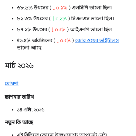
৬৮.৯% উৎসের (
↓ ০.১%
) এলসিপি ভালো ছিল।
৮১.৩% উৎসের (
↑ ০.১%
) সিএলএস ভালো ছিল।
৮৭.১% উৎসের (
↓ ০.২%
) আইএনপি ভালো ছিল
৫৬.৪% অরিজিনের (
↓ ০.২%
)
কোর ওয়েব ভাইটালস
ভালো আছে
মার্চ ২০২৬
ঘোষণা
প্রকাশনার তারিখ
১৪ এপ্রিল, ২০২৬
নতুন কি আছে
এই রিলিজে কোনো উল্লেখযোগ্য আপডেট নেই।