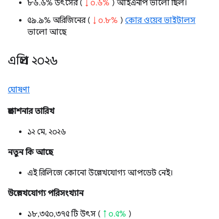
৮৬.৬% উৎসের (
↓ ০.৬%
) আইএনপি ভালো ছিল।
৫৯.৯% অরিজিনের (
↓ ০.৮%
)
কোর ওয়েব ভাইটালস
ভালো আছে
এপ্রিল ২০২৬
ঘোষণা
প্রকাশনার তারিখ
১২ মে, ২০২৬
নতুন কি আছে
এই রিলিজে কোনো উল্লেখযোগ্য আপডেট নেই।
উল্লেখযোগ্য পরিসংখ্যান
১৮,৩৫০,৩৭৫ টি উৎস (
↑ ০.৫%
)