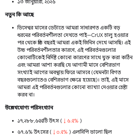
১৩ জানুয়ারী, ২০২৬
নতুন কি আছে
ডিসেম্বর মাসের ডেটাতে আমরা সাধারণত একটি বড়
ধরনের পরিবর্তনশীলতা দেখতে পাই—CrUX চালু হওয়ার
পর থেকে প্রতি বছরই আমরা একই জিনিস দেখে আসছি। এই
উচ্চ পরিবর্তনশীলতার কারণে, এই পরিবর্তনগুলোর
কোনোটিকেই নির্দিষ্ট কোনো কারণের সাথে যুক্ত করা কঠিন
এবং আমরা আশা করছি যে আগামী মাসে বেশিরভাগ
সংখ্যাই আগের অবস্থায় ফিরে আসবে (যেমনটা বিগত
বছরগুলোতেও বেশিরভাগ ক্ষেত্রে হয়েছে)। তাই, এই মাসে
আমরা এই পরিবর্তনগুলোর কোনো ব্যাখ্যা দেওয়ার চেষ্টা
করব না।
উল্লেখযোগ্য পরিসংখ্যান
১৭,২৮৮,৬৫৫টি উৎস (
↓ ৬.৫%
)
৬৭.৬% উৎসের (
↓ ০.৫%
) এলসিপি ভালো ছিল