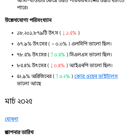
আসা-যাওয়ার ক্ষেত্রে উন্নত পারফরম্যান্সের উন্নতি ঘটাতে
পারে।
উল্লেখযোগ্য পরিসংখ্যান
১৮,২০১,৮৭৯টি উৎস (
↓ ১.৫%
)
৬৭.৯% উৎসের (
~ ০.০%
) এলসিপি ভালো ছিল।
৭৮.৫% উৎসের (
↑ ০.৫%
) সিএলএস ভালো ছিল।
৮৫.৪% উৎসের (
↓ ০.৪%
) আইএনপি ভালো ছিল।
৫২.৯% অরিজিনের (
↑ ০.২%
)
কোর ওয়েব ভাইটালস
ভালো আছে
মার্চ ২০২৫
ঘোষণা
প্রকাশনার তারিখ