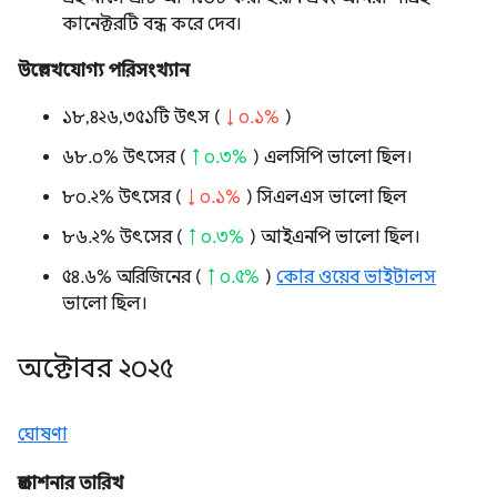
কানেক্টরটি বন্ধ করে দেব।
উল্লেখযোগ্য পরিসংখ্যান
১৮,৪২৬,৩৫১টি উৎস (
↓ ০.১%
)
৬৮.০% উৎসের (
↑ ০.৩%
) এলসিপি ভালো ছিল।
৮০.২% উৎসের (
↓ ০.১%
) সিএলএস ভালো ছিল
৮৬.২% উৎসের (
↑ ০.৩%
) আইএনপি ভালো ছিল।
৫৪.৬% অরিজিনের (
↑ ০.৫%
)
কোর ওয়েব ভাইটালস
ভালো ছিল।
অক্টোবর ২০২৫
ঘোষণা
প্রকাশনার তারিখ