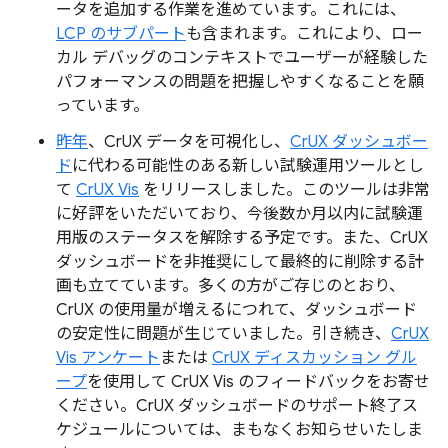
ータを追加する作業を進めています。これには、
LCP のサブパート
も含まれます。これにより、ロー
カル デバッグのコンテキストでユーザーが経験した
パフォーマンスの問題を把握しやすくなることを願
っています。
昨年
、CrUX データを可視化し、
CrUX ダッシュボー
ド
に代わる可能性のある新しい試験運用ツールとし
て
CrUX Vis
をリリースしました。このツールは非常
に好評をいただいており、今後数か月以内に試験運
用版のステータスを解除する予定です。また、CrUX
ダッシュボードを非推奨にして最終的に削除する計
画も立てています。多くの方がご存じのとおり、
CrUX の使用量が増えるにつれて、ダッシュボード
の安定性に問題が生じていました。引き続き、
CrUX
Vis アンケート
または
CrUX ディスカッション グル
ープ
を使用して CrUX Vis のフィードバックをお寄せ
ください。CrUX ダッシュボードのサポート終了ス
ケジュールについては、まもなくお知らせいたしま