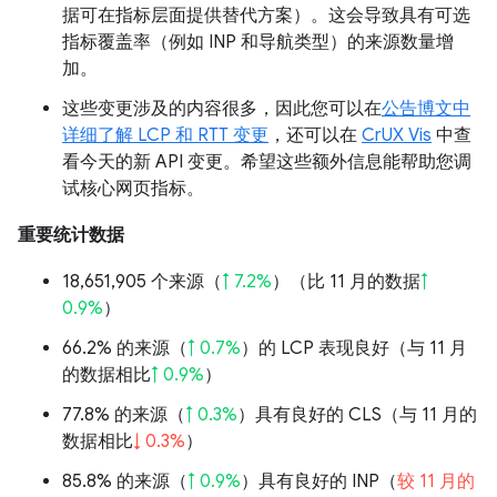
据可在指标层面提供替代方案）。这会导致具有可选
指标覆盖率（例如 INP 和导航类型）的来源数量增
加。
这些变更涉及的内容很多，因此您可以在
公告博文中
详细了解 LCP 和 RTT 变更
，还可以在
CrUX Vis
中查
看今天的新 API 变更。希望这些额外信息能帮助您调
试核心网页指标。
重要统计数据
18,651,905 个来源（
↑ 7.2%
）（比 11 月的数据
↑
0.9%
）
66.2% 的来源（
↑ 0.7%
）的 LCP 表现良好（与 11 月
的数据相比
↑ 0.9%
）
77.8% 的来源（
↑ 0.3%
）具有良好的 CLS（与 11 月的
数据相比
↓ 0.3%
）
85.8% 的来源（
↑ 0.9%
）具有良好的 INP（
较 11 月的